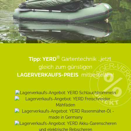
®
Tipp:
YERD
Gartentechnik
...jetzt
gleich zum günstigen
LAGERVERKAUFS-PREIS
mitbestellen!