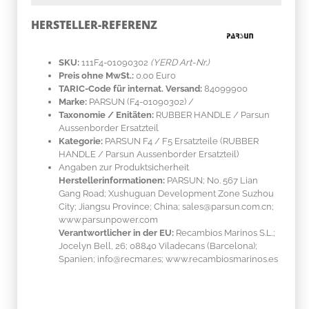
HERSTELLER-REFERENZ
SKU:
111F4-01090302
(YERD Art-Nr.)
Preis ohne MwSt.:
0.00 Euro
TARIC-Code für internat. Versand:
84099900
Marke:
PARSUN
(F4-01090302)
/
Taxonomie / Enitäten:
RUBBER HANDLE / Parsun
Aussenborder Ersatzteil
Kategorie:
PARSUN F4 / F5 Ersatzteile (RUBBER
HANDLE / Parsun Aussenborder Ersatzteil)
Angaben zur Produktsicherheit
Herstellerinformationen:
PARSUN; No. 567 Lian
Gang Road; Xushuguan Development Zone Suzhou
City; Jiangsu Province; China; sales@parsun.com.cn;
www.parsunpower.com
Verantwortlicher in der EU:
Recambios Marinos S.L.;
Jocelyn Bell, 26; 08840 Viladecans (Barcelona);
Spanien; info@recmar.es; www.recambiosmarinos.es