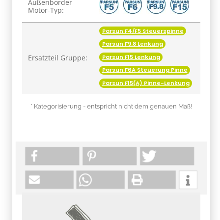
Außenborder
Motor-Typ:
Parsun F4/F5 Steuerspinne
Parsun F9.8 Lenkung
Ersatzteil Gruppe:
Parsun F15 Lenkung
Parsun F6A Steuerung Pinne
Parsun F15(A) Pinne-Lenkung
* Kategorisierung - entspricht nicht dem genauen Maß!