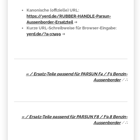
Kanonische (offizielle) URL:
https://yerd.de/RUBBER-HANDLE-Parsun-
Aussenborder-Ersatzteil
➔
Kurze URL-Schreibweise für Browser-Eingabe:
yerd.de/?a=17499
➔
« / Ersatz-Teile passend für PARSUN F4 / F5 Benzin-
Aussenborder
/
∴
« / Ersatz-Teile passend für PARSUN F8 / F9.8 Benzin-
Aussenborder
/
∴