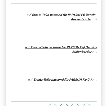
« / Ersatz-Teile passend für PARSUN F6 Benzin-
Aussenborder
/
∴
« / Ersatz-Teile passend für PARSUN F15 Benzin-
Außenborder
/
∴
« / Ersatz-Teile passend für PARSUN F15(A)
/
∴
Produkteigenschaft
Wert