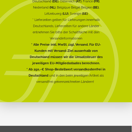
Deutschland
(DE)
, Österreich
(AT)
, France
(FR)
,
Nederland
(NL)
, Belgique België Belgien
(BE)
,
Lëtzebuerg
(LU)
, Sverige
(SE)
* Lieferzeiten gelten für Lieferungen innerhalb
Deutschlands, Lieferzeiten für andere Länder
entnehmen Sie bitte der Schaltfläche mit den
Versandinformationen
* Alle Preise inkl. MwSt. zzgl. Versand. Für EU-
Kunden mit Versand-Ziel ausserhalb von
Deutschland müssen wir die Umsatzsteuer des
jeweiligen EU-Mitgliedsstaates berechnen.
* Ab 250,-€ Shop-Bestellwert versandkostenfrei in
Deutschland
und in den beim jeweiligen Artikel als
versandfrei gekennzeichneten Ländern!