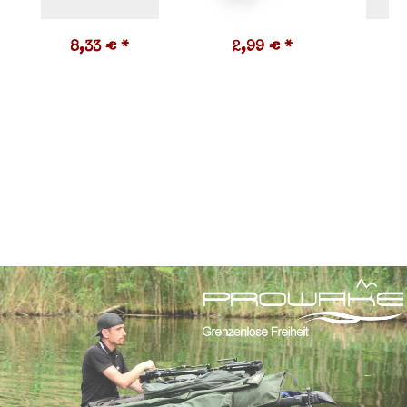
8,33 €
*
2,99 €
*
1