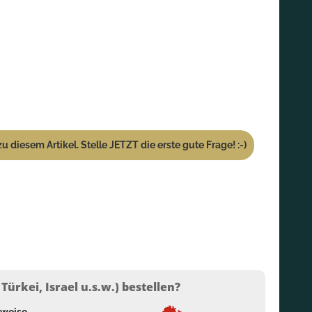
u diesem Artikel. Stelle JETZT die erste gute Frage! :-)
ürkei, Israel u.s.w.) bestellen?
lweise