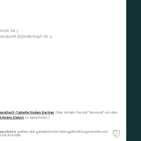
til, Nr. 1
araturet Zylinderkopf, Nr. 3
andtarif-Tabelle finden Sie hier
. Oder klicken Sie auf "Versand" um den
 Ihrem Zielort
zu berechnen.)
rauchern
gelten die gesetzlichen Mängelhaftungsrechte von
liche Kunden.