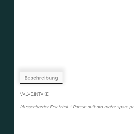
Beschreibung
VALVE.INTAKE
(Aussenborder Ersatzteil / Parsun outbord motor spare pa