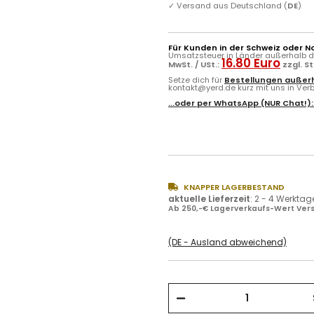
✓
Versand aus Deutschland (
DE
)
Für Kunden in der Schweiz oder N
Umsatzsteuer in Länder außerhalb de
16.80 Euro
MwSt. / USt.:
zzgl. S
Setze dich für
Bestellungen außerh
kontakt@yerd.de kurz mit uns in Verbi
...oder per
WhatsApp
(NUR Chat!)
KNAPPER LAGERBESTAND
aktuelle Lieferzeit
:
2 - 4 Werktag
Ab 250,-€ Lagerverkaufs-Wert Vers
(DE - Ausland abweichend)