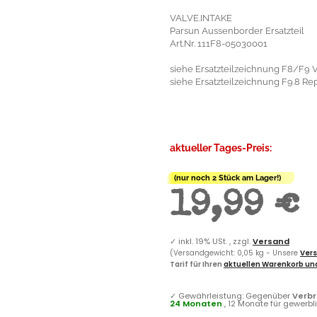
VALVE.INTAKE
Parsun Aussenborder Ersatzteil
Art.Nr. 111F8-05030001
siehe Ersatzteilzeichnung F8/F9 Ven
siehe Ersatzteilzeichnung F9.8 Rep
aktueller Tages-Preis:
(nur noch 2 Stück am Lager!)
19,99 €
✓
inkl. 19% USt. , zzgl.
Versand
(Versandgewicht: 0,05 kg - Unsere
Vers
Tarif für Ihren
aktuellen Warenkorb und
✓
Gewährleistung: Gegenüber
Verb
24 Monaten
, 12 Monate für gewerb