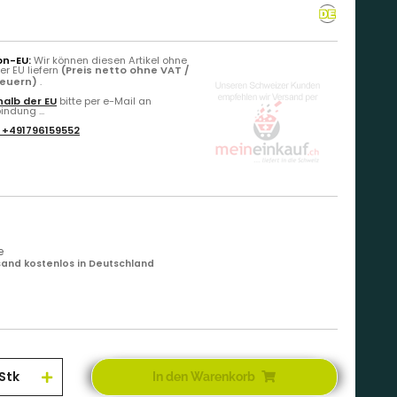
on-EU:
Wir können diesen Artikel ohne
r EU liefern
(Preis netto ohne VAT /
teuern)
.
alb der EU
bitte per e-Mail an
ndung ...
:
+491796159552
e
and kostenlos in Deutschland
Stk
In den Warenkorb