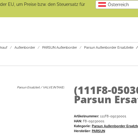
b der EU, um Preise bzw. den Steuersatz für
Österreich
kauf
Außenborder
PARSUN Außenborder
Parsun Außenborder Ersatzteile
(111F8-0503
Parsun Ersatzteil / VALVE.INTAKE
:
Parsun Ersa
Artikelnummer:
111F8-05030001
HAN:
F8-05030001
Kategorie:
Parsun Außenborder Ersatzt
Hersteller:
PARSUN