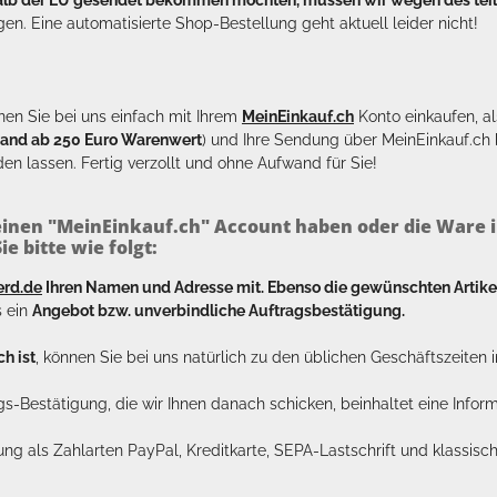
en. Eine automatisierte Shop-Bestellung geht aktuell leider nicht!
en Sie bei uns einfach mit Ihrem
MeinEinkauf.ch
Konto einkaufen, al
sand ab 250 Euro Warenwert
) und Ihre Sendung über MeinEinkauf.c
en lassen. Fertig verzollt und ohne Aufwand für Sie!
inen "MeinEinkauf.ch" Account haben oder die Ware i
e bitte wie folgt:
erd.de
Ihren Namen und Adresse mit. Ebenso die gewünschten Arti
s ein
Angebot bzw. unverbindliche Auftragsbestätigung.
h ist
, können Sie bei uns natürlich zu den üblichen Geschäftszeite
ags-Bestätigung, die wir Ihnen danach schicken, beinhaltet eine Info
lung als Zahlarten PayPal, Kreditkarte, SEPA-Lastschrift und klassi