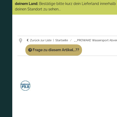
(Abverkauf)!
deinem Land:
Bestätige bitte kurz dein Lieferland innerhal
deinen Standort zu sehen...
GARANTIE UND SERVICE:
Du erhältst über
diese Seite weiterhin Support für PROWAKE
Artikel!
Fragen?
Ruf uns für Fragen zu PROWAKE
Artikeln einfach an!
Zurück zur Liste
Startseite
__PROWAKE Wassersport Abver
Frage zu diesem Artikel...??