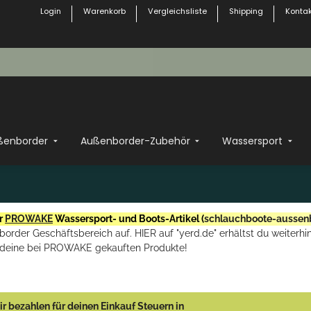
Login
Warenkorb
Vergleichsliste
Shipping
Kontak
ßenborder
Außenborder-Zubehör
Wassersport
r
PROWAKE
Wassersport- und Boots-Artikel (
schlauchboote-aussen
rder Geschäftsbereich auf. HIER auf "yerd.de" erhältst du weiterhin
deine bei PROWAKE gekauften Produkte!
r bezahlen für deinen Einkauf Steuern in