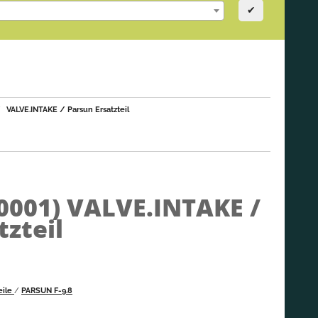
✔
VALVE.INTAKE / Parsun Ersatzteil
0001)
VALVE.INTAKE /
tzteil
eile
/
PARSUN F-9.8