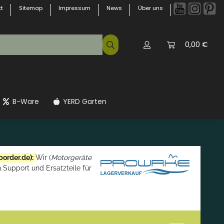
t
Sitemap
Impressum
News
Über uns
0,00 €
B-Ware
YERD Garten
border.de
):
Wir (
Motorgeräte
 Support und Ersatzteile für