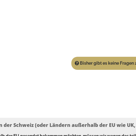
Bisher gibt es keine Fragen z
n der Schweiz (oder Ländern außerhalb der EU wie UK, T
halb der EU gesendet bekommen möchten, müssen wir wegen des tei