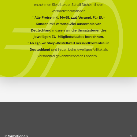
entnehmen Sie bitte der Schaltfläche mit den
Versandinformationen
* Alle Preise inkl. MwSt. zzgl. Versand. Für EU-
Kunden mit Versand-Ziel ausserhalb von
Deutschland müssen wir die Umsatzsteuer des
jeweiligen EU-Mitgliedsstaates berechnen.
* Ab 250,-€ Shop-Bestellwert versandkostenfrei in
Deutschland
und in den beim jeweiligen Artikel als
versandfrei gekennzeichneten Ländern!
Informationen