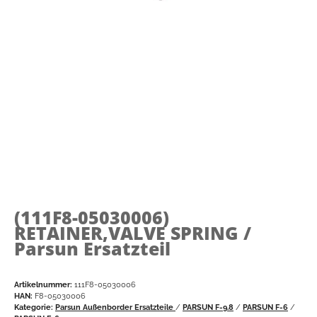
(111F8-05030006)
RETAINER,VALVE SPRING /
Parsun Ersatzteil
Artikelnummer:
111F8-05030006
HAN:
F8-05030006
Kategorie:
Parsun Außenborder Ersatzteile
/
PARSUN F-9.8
/
PARSUN F-6
/