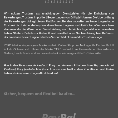
Wir nutzen Trustami als unabhängigen Dienstleister für die Einholung von
Bewertungen. Trustami importiert Bewertungen von Drittplattformen. Die Überprüfung
der Bewertungen obliegt diesen Plattformen. Bei den importierten Bewertungen kann
Trustami nicht sicherstellen, dass diese Bewertungen ausschließlich von Verbrauchern
stammen, die die Waren oder Dienstleistung auch tatsächlich genutzt oder erworben
haben. Weitere Details zur Herkunft und unmittelbaren Nachverfolung bzw. Referenz
der einzelnen Bewertungen, erhalten Sie durch klicken auf das Trustami-Logo.
YERD ist eine eingetragene Marke und ein Online-Shop der Motorgeräte Fischer GmbH
in Lahr/Schwarzwald. Unter der Marke YERD vertreibt das Unternehmen Produkte aus
Garten-, Land-, Forst- und Kommunaltechnik sowie ausgewählte D2C-Produkte.
Hier finden Sie unsern Verkauf auf
Ebay
und
Amazon
. Bitte beachten Sie, dass wir bei
Kaufland, Ebay (motofischtec) bzw. Amazon eventuell andere Konditionen und Preise
haben, als in unserem Lager-Direktverkauf.
Sicher, bequem und flexibel kaufen...