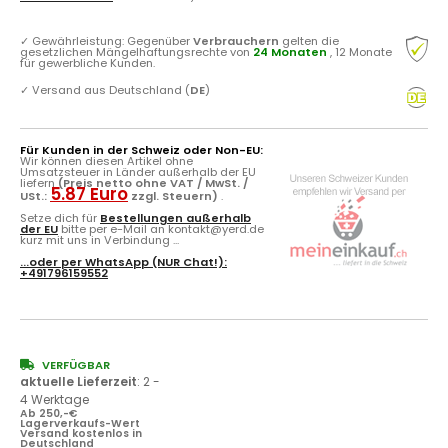
✓
Gewährleistung: Gegenüber
Verbrauchern
gelten die
gesetzlichen Mängelhaftungsrechte von
24 Monaten
, 12 Monate
für gewerbliche Kunden.
✓
Versand aus Deutschland (
DE
)
Für Kunden in der Schweiz oder Non-EU:
Wir können diesen Artikel ohne
Umsatzsteuer in Länder außerhalb der EU
liefern
(Preis netto ohne VAT / MwSt. /
5.87 Euro
USt.:
zzgl. Steuern)
.
Setze dich für
Bestellungen außerhalb
der EU
bitte per e-Mail an kontakt@yerd.de
kurz mit uns in Verbindung ...
...oder per
WhatsApp
(NUR Chat!):
+491796159552
VERFÜGBAR
aktuelle Lieferzeit
:
2 -
4 Werktage
Ab 250,-€
Lagerverkaufs-Wert
Versand kostenlos in
Deutschland