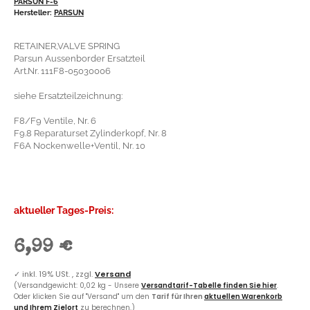
PARSUN F-6
Hersteller:
PARSUN
RETAINER,VALVE SPRING
Parsun Aussenborder Ersatzteil
Art.Nr. 111F8-05030006
siehe Ersatzteilzeichnung:
F8/F9 Ventile, Nr. 6
F9.8 Reparaturset Zylinderkopf, Nr. 8
F6A Nockenwelle+Ventil, Nr. 10
aktueller Tages-Preis:
6,99 €
✓
inkl. 19% USt. , zzgl.
Versand
(Versandgewicht: 0,02 kg - Unsere
Versandtarif-Tabelle finden Sie hier
.
Oder klicken Sie auf "Versand" um den
Tarif für Ihren
aktuellen Warenkorb
und Ihrem Zielort
zu berechnen.)