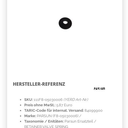
HERSTELLER-REFERENZ
SKU:
111F8-05030006
(YERD Art-Nr.)
Preis ohne MwSt.:
5.87 Euro
TARIC-Code für internat. Versand:
84099900
Marke:
PARSUN
(F8-05030006)
/
Taxonomie / Enitäten:
Parsun Ersatzteil /
RETAINER,VALVE SPRING