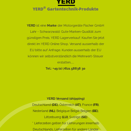
®
YERD
Gartentechnik-Produkte
YERD
ist eine
Marke
der Motorgeräte Fischer GmbH
Lahr - Schwarzwald: Gute Marken-Qualität zum
günstigen Preis. YERD Lagerverkauf: Kaufen Sie jetzt
direkt im YERD Online Shop. Versand ausserhalb der
EU bitte auf Anfrage. Kunden ausserhalb der EU
können wir selbstverständlich die Mehrwert-Steuer
erstatten......
Tel.: +49 (0) 7821 58838 30
YERD Versand (shipping)
Deutschland
(DE)
, Österreich
(AT)
, France
(FR)
,
Nederland
(NL)
, Belgique België Belgien
(BE)
,
Lëtzebuerg
(LU)
, Sverige
(SE)
* Lieferzeiten gelten für Lieferungen innerhalb
Deutschlands, Lieferzeiten für andere Länder