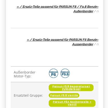
« / Ersatz-Teile passend für PARSUN F8 / F9.8 Benzin-
Außenborder
/
∴
« / Ersatz-Teile passend für PARSUN F6 Benzin-
Aussenborder
/
∴
Produkteigenschaft
Wert
Außenborder
Motor-Typ:
Parsun F9.8 Reparaturset
Zylinderkopf
Ersatzteil Gruppe:
Parsun F9.8 Ventile
Parsun F6A Nockenwelle +
Ventil