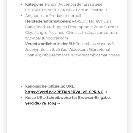
Kategorie:
Parsun Außenborder Ersatzteile
(RETAINER,VALVE SPRING / Parsun Ersatzteil)
Angaben zur Produktsicherheit
Herstellerinformationen:
PARSUN; No. 567 Lian
Gang Road; Xushuguan Development Zone Suzhou
City; Jiangsu Province; China; sales@parsun.com.cn;
www.parsunpower.com
Verantwortlicher in der EU:
Recambios Marinos S.L.;
Jocelyn Bell, 26; 08840 Viladecans (Barcelona);
Spanien; info@recmar.es; www.recambiosmarinos.es
Kanonische (offizielle) URL:
https://yerd.de/RETAINERVALVE-SPRING
➔
Kurze URL-Schreibweise für Browser-Eingabe:
yerd.de/?a=1064
➔