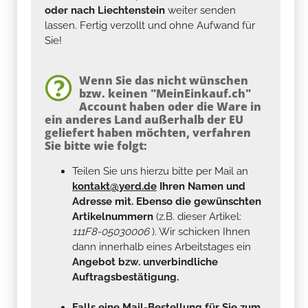
oder nach Liechtenstein
weiter senden
lassen. Fertig verzollt und ohne Aufwand für
Sie!
Wenn Sie das nicht wünschen
bzw. keinen "MeinEinkauf.ch"
Account haben oder die Ware in
ein anderes Land außerhalb der EU
geliefert haben möchten, verfahren
Sie bitte wie folgt:
Teilen Sie uns hierzu bitte per Mail an
kontakt@yerd.de
Ihren Namen und
Adresse mit. Ebenso die gewünschten
Artikelnummern
(z.B. dieser Artikel:
111F8-05030006
). Wir schicken Ihnen
dann innerhalb eines Arbeitstages ein
Angebot bzw. unverbindliche
Auftragsbestätigung.
Falls eine Mail-Bestellung für Sie zum