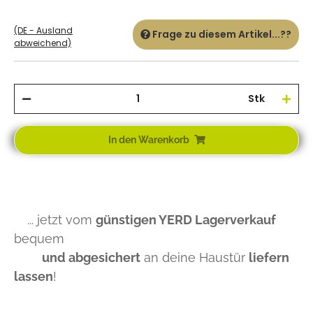
(DE - Ausland
Frage zu diesem Artikel...??
abweichend)
Stk
In den Warenkorb
... jetzt vom
günstigen YERD Lagerverkauf
bequem
und abgesichert
an deine Haustür
liefern
lassen
!