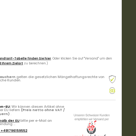
ndtarif-Tabelle finden Sie hier
. Oder klicken Sie auf "Versand" um den
 Ihrem Zielort
zu berechnen.)
rauchern
gelten die gesetzlichen Mängelhaftungsrechte von
liche Kunden.
on-EU:
Wir können diesen Artikel ohne
r EU liefern
(Preis netto ohne VAT /
euern)
.
alb der EU
bitte per e-Mail an
ndung ...
:
+491796159552