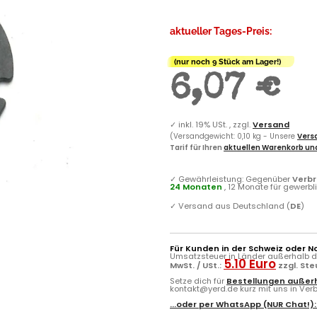
aktueller Tages-Preis:
(nur noch 9 Stück am Lager!)
6,07 €
✓
inkl. 19% USt. , zzgl.
Versand
(Versandgewicht: 0,10 kg - Unsere
Versa
Tarif für Ihren
aktuellen Warenkorb und
✓
Gewährleistung: Gegenüber
Verb
24 Monaten
, 12 Monate für gewerb
✓
Versand aus Deutschland (
DE
)
Für Kunden in der Schweiz oder N
Umsatzsteuer in Länder außerhalb de
5.10 Euro
MwSt. / USt.:
zzgl. St
Setze dich für
Bestellungen außerh
kontakt@yerd.de kurz mit uns in Verbi
...oder per
WhatsApp
(NUR Chat!)