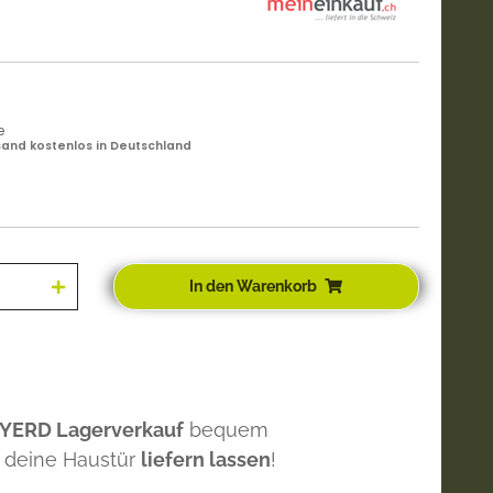
e
and kostenlos in Deutschland
In den Warenkorb
 YERD Lagerverkauf
bequem
 deine Haustür
liefern lassen
!