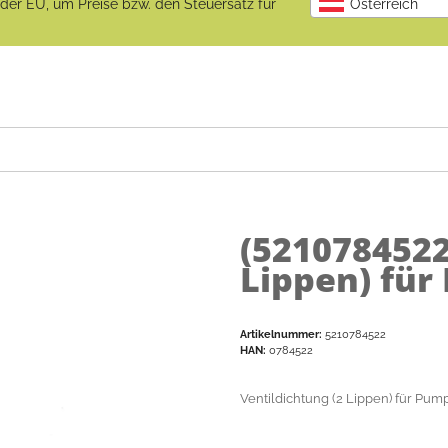
b der EU, um Preise bzw. den Steuersatz für
Österreich
(521078452
Lippen) für
Artikelnummer:
5210784522
HAN:
0784522
Ventildichtung (2 Lippen) für Pum