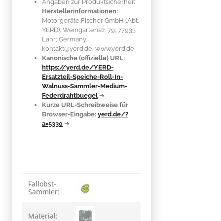
Angaben zur Produktsicherheit
Herstellerinformationen:
Motorgeräte Fischer GmbH (Abt.
YERD); Weingartenstr. 79; 77933
Lahr; Germany;
kontakt@yerd.de; www.yerd.de
Kanonische (offizielle) URL:
https://yerd.de/YERD-
Ersatzteil-Speiche-Roll-In-
Walnuss-Sammler-Medium-
Federdrahtbuegel
➔
Kurze URL-Schreibweise für
Browser-Eingabe:
yerd.de/?
a=5330
➔
Produkteigenschaft
Wert
Fallobst-
Sammler:
Material: