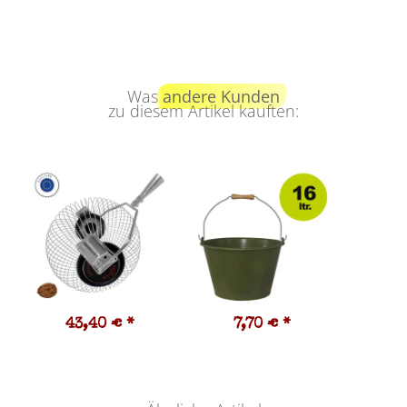
Was
andere Kunden
zu diesem Artikel kauften:
43,40 €
*
7,70 €
*
9