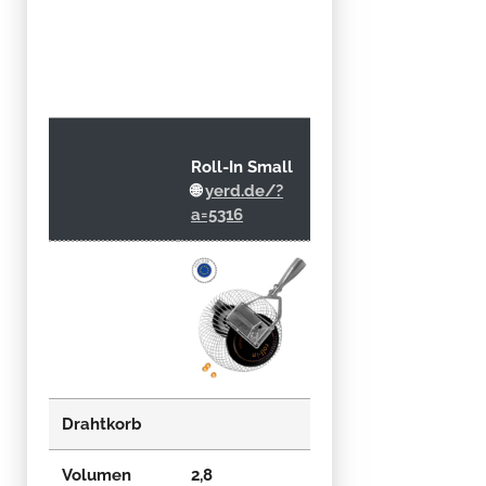
Roll-In Small
Roll-In Medium
🌐
yerd.de/?
🌐
yerd.de/?
a=5316
a=1660
Drahtkorb
Volumen
2,8
6,3