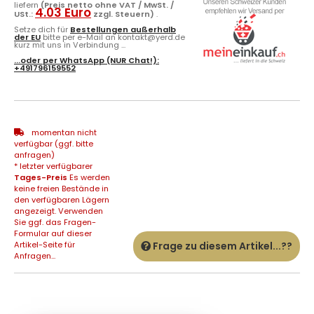
liefern
(Preis netto ohne VAT / MwSt. /
4.03 Euro
USt.:
zzgl. Steuern)
.
Setze dich für
Bestellungen außerhalb
der EU
bitte per e-Mail an kontakt@yerd.de
kurz mit uns in Verbindung ...
...oder per
WhatsApp
(NUR Chat!):
+491796159552
momentan nicht
verfügbar (ggf. bitte
anfragen)
* letzter verfügbarer
Tages-Preis
Es werden
keine freien Bestände in
den verfügbaren Lägern
angezeigt. Verwenden
Sie ggf. das Fragen-
Formular auf dieser
Artikel-Seite für
Frage zu diesem Artikel...??
Anfragen...