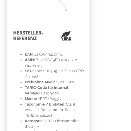
HERSTELLER-
REFERENZ
EAN:
4250699416934
ASIN:
B074QQ89FD
(Amazon
Nummer)
SKU:
200RO10389-PART-1
(YERD
Art-Nr.)
Preis ohne MwSt.:
4.03 Euro
TARIC-Code für internat.
Versand:
82019000
Marke:
YERD
(R033)
/
Taxonomie / Enitäten:
Stahl
verzinkt
, Rollsammler, Roll-In,
YERD, Ersatzteil
Kategorie:
YERD Obstsammler
(Roll-In)