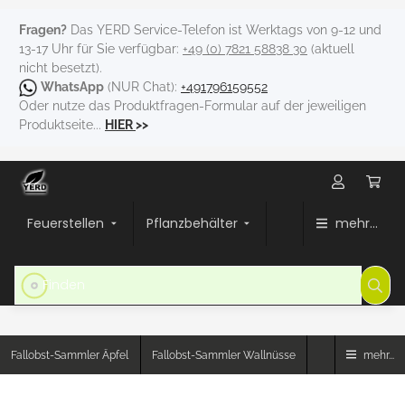
Fragen?
Das YERD Service-Telefon ist Werktags von 9-12 und
13-17 Uhr für Sie verfügbar:
+49 (0) 7821 58838 30
(aktuell
nicht besetzt).
WhatsApp
(NUR Chat):
+491796159552
Oder nutze das Produktfragen-Formular auf der jeweiligen
Produktseite...
HIER
>>
Feuerstellen
Pflanzbehälter
mehr...
Fallobst-Sammler Äpfel
Fallobst-Sammler Wallnüsse
mehr...