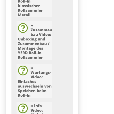
Roll-In
klassischer
Rollsammler
Metall
»
Zusammen
bau Video:
v2016
Unboxing und
Bitte hier herunter laden
Zusammenbau /
(PDF) >>
Montage des
YERD Roll-In
Rollsammler
v2022
Bitte hier herunter laden
»
(PDF) >>
Wartungs-
Video:
Einfaches
auswechseln von
Speichen beim
Roll-In
Alle Teile des YERD Roll-
» Info-
Video:
In Fallobst-Sammlers sind