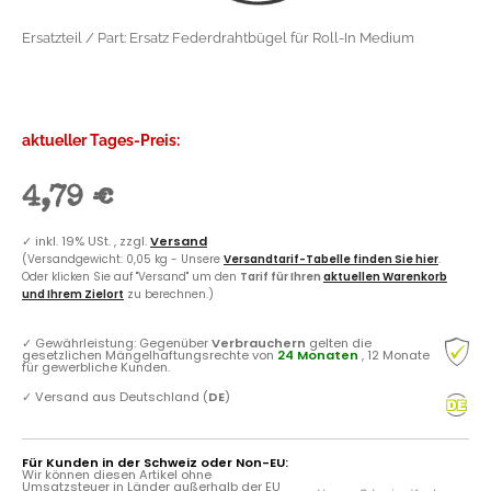
Ersatzteil / Part: Ersatz Federdrahtbügel für Roll-In Medium
aktueller Tages-Preis:
4,79 €
✓
inkl. 19% USt. , zzgl.
Versand
(Versandgewicht: 0,05 kg - Unsere
Versandtarif-Tabelle finden Sie hier
.
Oder klicken Sie auf "Versand" um den
Tarif für Ihren
aktuellen Warenkorb
und Ihrem Zielort
zu berechnen.)
✓
Gewährleistung: Gegenüber
Verbrauchern
gelten die
gesetzlichen Mängelhaftungsrechte von
24 Monaten
, 12 Monate
für gewerbliche Kunden.
✓
Versand aus Deutschland (
DE
)
Für Kunden in der Schweiz oder Non-EU:
Wir können diesen Artikel ohne
Umsatzsteuer in Länder außerhalb der EU