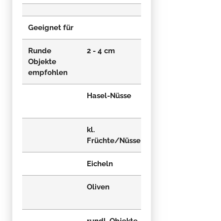
Geeignet für
Runde
2 - 4 cm
2 - 5 cm
Objekte
empfohlen
Hasel-Nüsse
mittelgr.
Früchte
kl.
Walnüsse
Früchte/Nüsse
Eicheln
Kastanien
Oliven
kl.
Kiefernzapfen