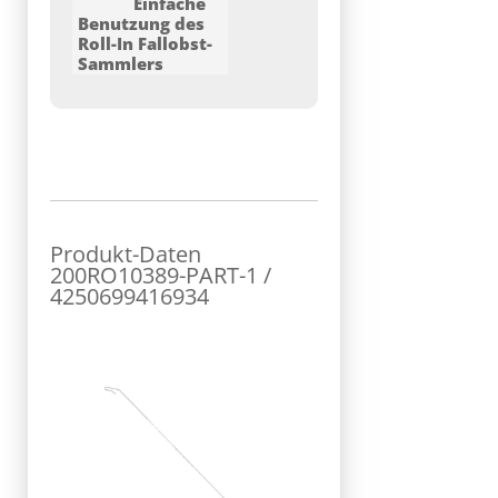
Einfache
leicht auswechelbar und
Benutzung des
können bei uns
Roll-In Fallobst-
nachbestellt werden. Hier
Sammlers
Zeichen wir das
Auswechseln einzelner
Speichen...
Produkt-Daten
200RO10389-PART-1 /
4250699416934