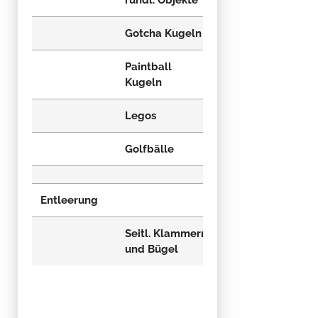
rundl. Objekte
rundl. Objekte
Gotcha Kugeln
kleine Äpfel
Paintball
Kugeln
Legos
Golfbälle
Golfbälle
Entleerung
Seitl. Klammern
Seitl. Klammern
und Bügel
und Bügel