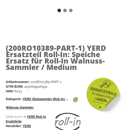
(200RO10389-PART-1)
YERD
Ersatzteil Roll-In: Speiche
Ersatz für Roll-In Walnuss-
Sammler / Medium
Artikelnummer:
200RO10389-PART-1
GTIN (EAN):
4250699416934
HAN:
R033
Kategorie:
YERD Obstsammler (Roll-In)
→
Walnuss-Sammler
Siehe auch:
⇒
YERD Roll-In
Ersatzteile
Hersteller:
YERD