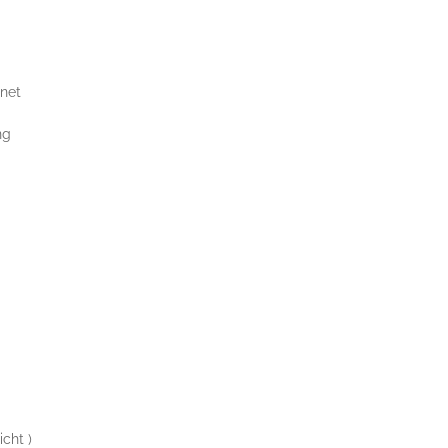
net
ng
cht )