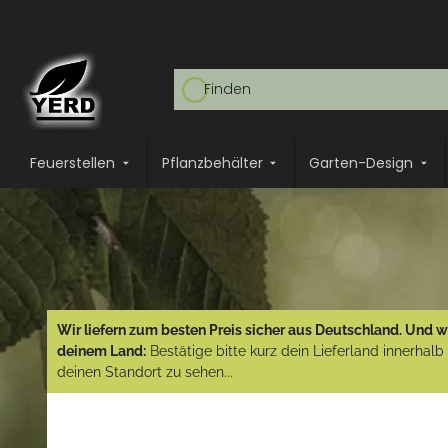
Feuerstellen
Pflanzbehälter
Garten-Design
Wir liefern zum besten Preis sicher aus Deutschland. Und wi
deinem Land:
Bestätige bitte kurz dein Lieferland innerhal
deinen Standort zu sehen...