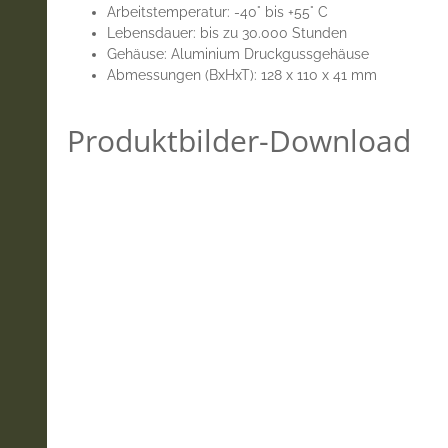
Arbeitstemperatur: -40° bis +55° C
Lebensdauer: bis zu 30.000 Stunden
Gehäuse: Aluminium Druckgussgehäuse
Abmessungen (BxHxT): 128 x 110 x 41 mm
Produktbilder-Download