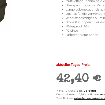
Multivoltage Technologie vo
Überspannungs- und Verpo
Lange Lebensdauer bis 30
Optimal für die Verwendun
Widerstandsfähiges Alumi
Große Kühlrippen für eine
Waterproof IP67
PC Linse
Farbtemperatur 6000K
aktueller Tages-Preis:
42,40 €
✓
inkl. 19% USt. , zzgl.
Versand
(Versandgewicht: 0,80 kg - Unsere
Vers
Tarif für Ihren
aktuellen Warenkorb und