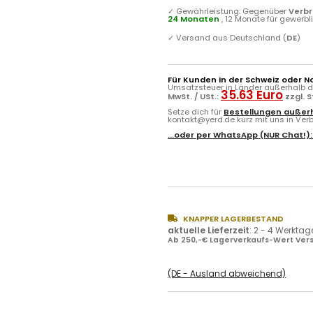
✓
Gewährleistung: Gegenüber
Verb
24 Monaten
, 12 Monate für gewerb
✓
Versand aus Deutschland (
DE
)
Für Kunden in der Schweiz oder N
Umsatzsteuer in Länder außerhalb de
35.63 Euro
MwSt. / USt.:
zzgl. 
Setze dich für
Bestellungen außerh
kontakt@yerd.de kurz mit uns in Verbi
...oder per
WhatsApp
(NUR Chat!)
KNAPPER LAGERBESTAND
aktuelle Lieferzeit
:
2 - 4 Werktag
Ab 250,-€ Lagerverkaufs-Wert Vers
(DE - Ausland abweichend)