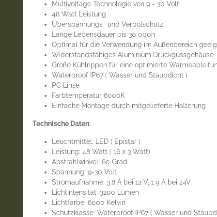
Multivoltage Technologie von 9 - 30 Volt
48 Watt Leistung
Überspannungs- und Verpolschutz
Lange Lebensdauer bis 30 000h
Optimal für die Verwendung im Außenbereich geeig
Widerstandsfähiges Aluminium Druckgussgehäuse
Große Kühlrippen für eine optimierte Wärmeableitu
Waterproof IP67 ( Wasser und Staubdicht )
PC Linse
Farbtemperatur 6000K
Einfache Montage durch mitgelieferte Halterung
Technische Daten:
Leuchtmittel: LED ( Epistar )
Leistung: 48 Watt ( 16 x 3 Watt)
Abstrahlwinkel: 60 Grad
Spannung: 9-30 Volt
Stromaufnahme: 3.8 A bei 12 V, 1.9 A bei 24V
Lichtintensität: 3200 Lumen
Lichtfarbe: 6000 Kelvin
Schutzklasse: Waterproof IP67 ( Wasser und Staubdi