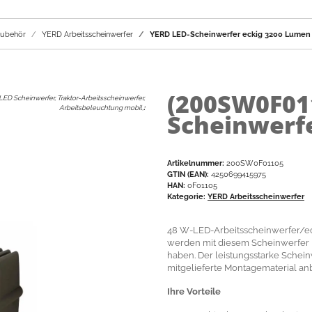
Zubehör
YERD Arbeitsscheinwerfer
YERD LED-Scheinwerfer eckig 3200 Lumen
(200SW0F01
LED Scheinwerfer, Traktor-Arbeitsscheinwerfer,
Arbeitsbeleuchtung mobil,
:
Scheinwerf
Artikelnummer:
200SW0F01105
GTIN (EAN):
4250699415975
HAN:
0F01105
Kategorie:
YERD Arbeitsscheinwerfer
48 W-LED-Arbeitsscheinwerfer/ec
werden mit diesem Scheinwerfer 
haben. Der leistungsstarke Scheinw
mitgelieferte Montagematerial anb
Ihre Vorteile