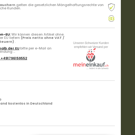
rauchern
gelten die gesetzlichen Mängelhaftungsrechte von
liche Kunden.
on-EU:
Wir können diesen Artikel ohne
r EU liefern
(Preis netto ohne VAT /
Steuern)
.
alb der EU
bitte per e-Mail an
ndung ...
:
+491796159552
e
and kostenlos in Deutschland