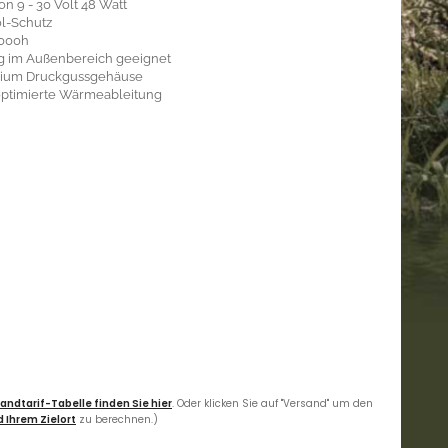
n 9 - 30 Volt 48 Watt
l-Schutz
 000h
g im Außenbereich geeignet
nium Druckgussgehäuse
 optimierte Wärmeableitung
andtarif-Tabelle finden Sie hier
. Oder klicken Sie auf "Versand" um den
 Ihrem Zielort
zu berechnen.)