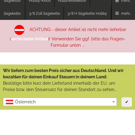
Sägekette:
Hobby-Kette
Halbmeißelkette
mehr...
Sägekette:
3/8 Zoll Sägekette
3/8 H Sägekette Hobby
mehr...
ACHTUNG - dieser Artikel ist nicht mehr lieferbar
(
archivierter Artikel
)! Verwenden Sie ggf. bitte das Fragen-
Formular unten ...
Wir liefern zum besten Preis sicher aus Deutschland. Und wir
bezahlen für deinen Einkauf Steuern in deinem Land:
Bestätige bitte kurz dein Lieferland innerhalb der EU, um
Preise bzw. den Steuersatz für deinen Standort zu sehen...
✔
Österreich