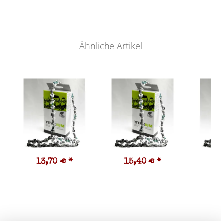
19,
Ähnliche Artikel
13,70 €
*
15,40 €
*
1