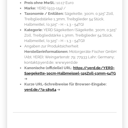
Preis ohne MwSt.:
10.17 Euro
Marke:
YERD
(933-154)
/
Taxonomie / Enitäten:
Sägekette, 30cm, 0.325" Zoll,
Treibgliedstärke 1,3mm, Treibglieder 54 Stück,
Halbmeißel, (0.325" - H - 1,3 - 54TG)
Kategorie:
YERD Sägeketten (Sägekette, 30cm, 0.325"
Zoll, Treibgliedstärke 1,3mm, Treibglieder 54 Stück,
Halbmeißel, (0.325" - H - 1,3 - 54TG))
Angaben zur Produktsicherheit
Herstellerinformationen:
Motorgeräte Fischer GmbH
(Abt. YERD); Weingartenstr. 79; 77933 Lahr; Germany;
kontakt@yerd.de; www.yerd.de
Kanonische (offizielle) URL:
https://yerd.de/YERD-
Saegekette-30cm-Halbmeissel-325Zoll-13mm-54TG
➔
Kurze URL-Schreibweise für Browser-Eingabe:
yerd.de/?a=18964
➔