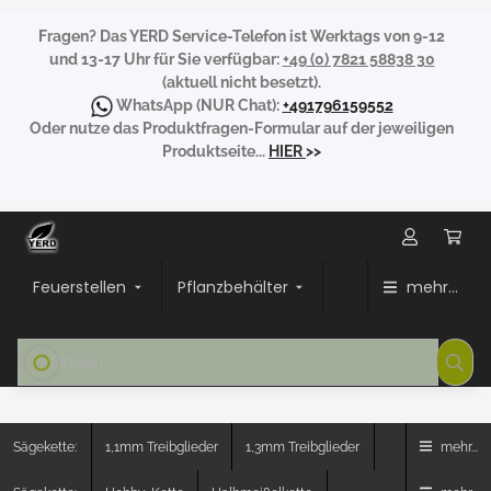
Fragen?
Das YERD Service-Telefon ist Werktags von 9-12
und 13-17 Uhr für Sie verfügbar:
+49 (0) 7821 58838 30
(aktuell nicht besetzt).
WhatsApp
(NUR Chat):
+491796159552
Oder nutze das Produktfragen-Formular auf der jeweiligen
Produktseite...
HIER
>>
Feuerstellen
Pflanzbehälter
mehr...
Sägekette:
1,1mm Treibglieder
1,3mm Treibglieder
mehr...