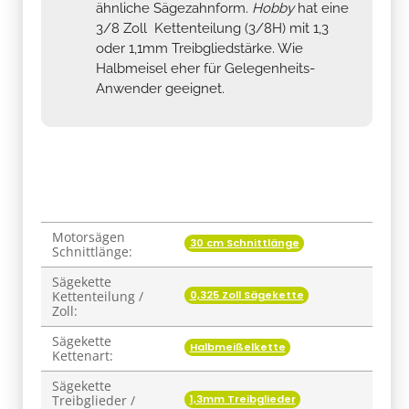
ähnliche Sägezahnform.
Hobby
hat eine
3/8 Zoll Kettenteilung (3/8H) mit 1,3
oder 1,1mm Treibgliedstärke. Wie
Halbmeisel eher für Gelegenheits-
Anwender geeignet.
Motorsägen
Produkteigenschaft
Wert
30 cm Schnittlänge
Schnittlänge:
Sägekette
0,325 Zoll Sägekette
Kettenteilung /
Zoll:
Sägekette
Halbmeißelkette
Kettenart:
Sägekette
1,3mm Treibglieder
Treibglieder /