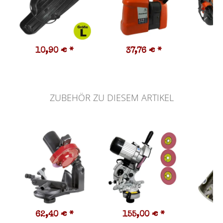
10,90 €
*
37,76 €
*
3
ZUBEHÖR ZU DIESEM ARTIKEL
62,40 €
*
155,00 €
*
7