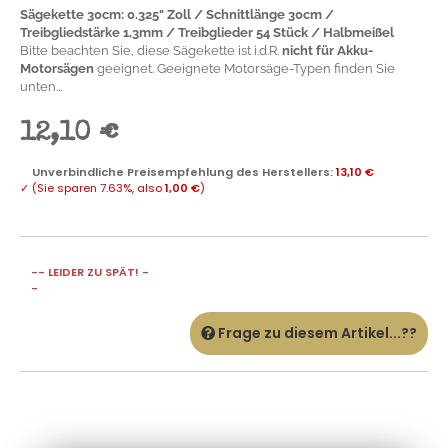
Sägekette 30cm: 0.325" Zoll / Schnittlänge 30cm /
Treibgliedstärke 1,3mm / Treibglieder 54 Stück / Halbmeißel
Bitte beachten Sie, diese Sägekette ist i.d.R.
nicht für Akku-
Motorsägen
geeignet. Geeignete Motorsäge-Typen finden Sie
unten...
12,10 €
Unverbindliche Preisempfehlung des Herstellers
:
13,10 €
✓
(Sie sparen
7.63%
, also
1,00 €
)
-- LEIDER ZU SPÄT! -
-
Frage zu diesem Artikel...??