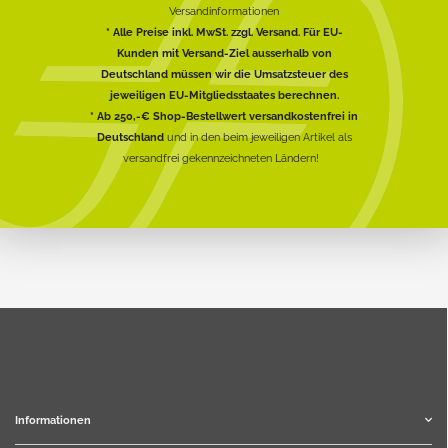
Versandinformationen
* Alle Preise inkl. MwSt. zzgl. Versand. Für EU-
Kunden mit Versand-Ziel ausserhalb von
Deutschland müssen wir die Umsatzsteuer des
jeweiligen EU-Mitgliedsstaates berechnen.
* Ab 250,-€ Shop-Bestellwert versandkostenfrei in
Deutschland
und in den beim jeweiligen Artikel als
versandfrei gekennzeichneten Ländern!
Informationen