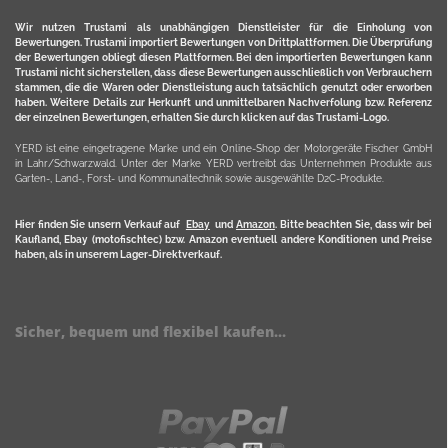
Wir nutzen Trustami als unabhängigen Dienstleister für die Einholung von
Bewertungen. Trustami importiert Bewertungen von Drittplattformen. Die Überprüfung
der Bewertungen obliegt diesen Plattformen. Bei den importierten Bewertungen kann
Trustami nicht sicherstellen, dass diese Bewertungen ausschließlich von Verbrauchern
stammen, die die Waren oder Dienstleistung auch tatsächlich genutzt oder erworben
haben. Weitere Details zur Herkunft und unmittelbaren Nachverfolung bzw. Referenz
der einzelnen Bewertungen, erhalten Sie durch klicken auf das Trustami-Logo.
YERD ist eine eingetragene Marke und ein Online-Shop der Motorgeräte Fischer GmbH
in Lahr/Schwarzwald. Unter der Marke YERD vertreibt das Unternehmen Produkte aus
Garten-, Land-, Forst- und Kommunaltechnik sowie ausgewählte D2C-Produkte.
Hier finden Sie unsern Verkauf auf
Ebay
und
Amazon
. Bitte beachten Sie, dass wir bei
Kaufland, Ebay (motofischtec) bzw. Amazon eventuell andere Konditionen und Preise
haben, als in unserem Lager-Direktverkauf.
Sicher, bequem und flexibel kaufen...