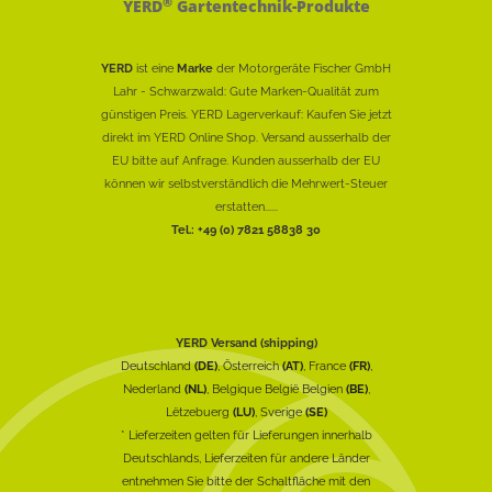
®
YERD
Gartentechnik-Produkte
YERD
ist eine
Marke
der Motorgeräte Fischer GmbH
Lahr - Schwarzwald: Gute Marken-Qualität zum
günstigen Preis. YERD Lagerverkauf: Kaufen Sie jetzt
direkt im YERD Online Shop. Versand ausserhalb der
EU bitte auf Anfrage. Kunden ausserhalb der EU
können wir selbstverständlich die Mehrwert-Steuer
erstatten......
Tel.: +49 (0) 7821 58838 30
YERD Versand (shipping)
Deutschland
(DE)
, Österreich
(AT)
, France
(FR)
,
Nederland
(NL)
, Belgique België Belgien
(BE)
,
Lëtzebuerg
(LU)
, Sverige
(SE)
* Lieferzeiten gelten für Lieferungen innerhalb
Deutschlands, Lieferzeiten für andere Länder
entnehmen Sie bitte der Schaltfläche mit den