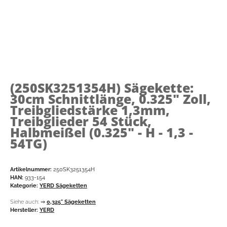
(250SK3251354H)
Sägekette:
30cm Schnittlänge, 0.325" Zoll,
Treibgliedstärke 1,3mm,
Treibglieder 54 Stück,
Halbmeißel (0.325" - H - 1,3 -
54TG)
Artikelnummer:
250SK3251354H
HAN:
933-154
Kategorie:
YERD Sägeketten
Siehe auch:
⇒
0,325" Sägeketten
Hersteller:
YERD