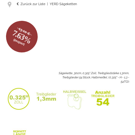
Zurück zur Liste
YERD Sägeketten
13.10 €
7.63%
gespart
Sägekette, 30cm, 0.325" Zoll, Treibgliedstärke 1,3mm,
Treibglieder 54 Stück, Halbmeißel, (0.325" - H - 1,3 -
54TG)
: