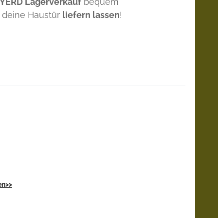
 YERD Lagerverkauf
bequem
 deine Haustür
liefern lassen
!
en>>