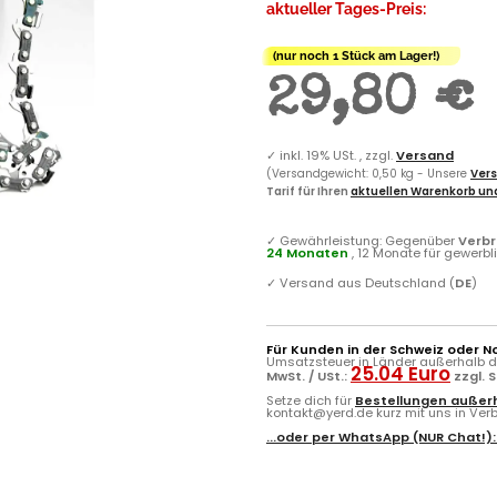
aktueller Tages-Preis:
(nur noch 1 Stück am Lager!)
29,80 €
✓
inkl. 19% USt. , zzgl.
Versand
(Versandgewicht: 0,50 kg - Unsere
Vers
Tarif für Ihren
aktuellen Warenkorb und
✓
Gewährleistung: Gegenüber
Verb
24 Monaten
, 12 Monate für gewerb
✓
Versand aus Deutschland (
DE
)
Für Kunden in der Schweiz oder N
Umsatzsteuer in Länder außerhalb de
25.04 Euro
MwSt. / USt.:
zzgl. 
Setze dich für
Bestellungen außerh
kontakt@yerd.de kurz mit uns in Verbi
...oder per
WhatsApp
(NUR Chat!)