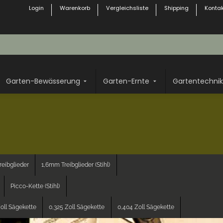
Login
Warenkorb
Vergleichsliste
Shipping
Kontak
Garten-Bewässerung
Garten-Ernte
Gartentechnik
eibglieder
1,6mm Treibglieder (Stihl)
Picco-Kette (Stihl)
oll Sägekette
0,325 Zoll Sägekette
0,404 Zoll Sägekette