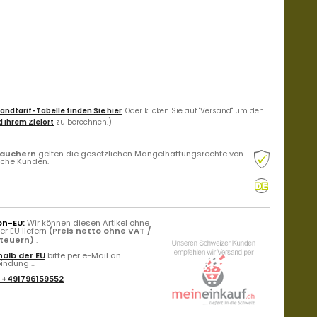
andtarif-Tabelle finden Sie hier
. Oder klicken Sie auf "Versand" um den
 Ihrem Zielort
zu berechnen.)
rauchern
gelten die gesetzlichen Mängelhaftungsrechte von
liche Kunden.
on-EU:
Wir können diesen Artikel ohne
r EU liefern
(Preis netto ohne VAT /
Steuern)
.
alb der EU
bitte per e-Mail an
ndung ...
:
+491796159552