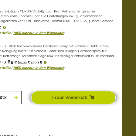
ufs-Edition: YERD® V3 Jolly Evo , Profi Kettenschärfgerät für
ten, volle Kontolle über alle Einstellungen, inkl. 3 Schleifscheiben,
Sägeketten von Stihl, Husqvarna, Dolmar usw... TÜV / GS, 3 Jahre Garantie
€
 Artikel
HIER einzeln in den Warenkorb
 - YERD® hoch-wirksames Harzlöser Spray mit Schmier-Effekt: 400ml
, Reinigungsmittel für Schneid-Garnituren, Klingen, Harzlöserspray für
, Kettensäge, Astschere, Säge usw., Harzreiniger entwickelt in Deutschland
7,69
U
+
€
(19,22 € pro 1 l)
 Artikel
HIER einzeln in den Warenkorb
Stk
In den Warenkorb