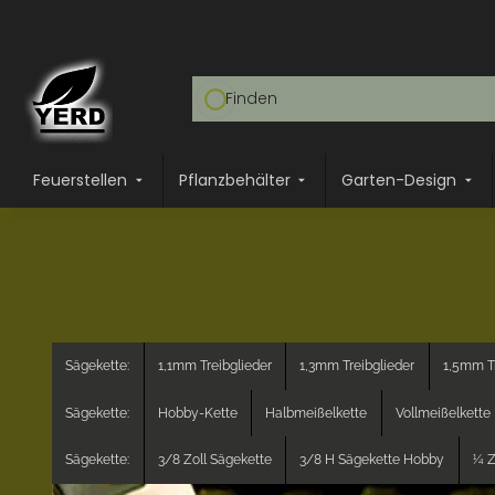
Feuerstellen
Pflanzbehälter
Garten-Design
Sägekette:
1,1mm Treibglieder
1,3mm Treibglieder
1,5mm Tr
Sägekette:
Hobby-Kette
Halbmeißelkette
Vollmeißelkette
Sägekette:
3/8 Zoll Sägekette
3/8 H Sägekette Hobby
¼ Z