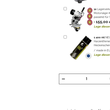
1
x
Lagerverka
Motorsäge-Ket
passend für 
155,00
+
Lege diesen
1
400 ml
NEU
Harzentferner
Heckenschere
/ made in E
Lege diesen