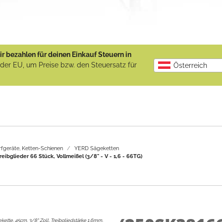
r bezahlen für deinen Einkauf Steuern in
b der EU, um Preise bzw. den Steuersatz für
Österreich
rfgeräte, Ketten-Schienen
YERD Sägeketten
eibglieder 66 Stück, Vollmeißel (3/8" - V - 1,6 - 66TG)
kette, 45cm, 3/8" Zoll, Treibgliedstärke 1,6mm,