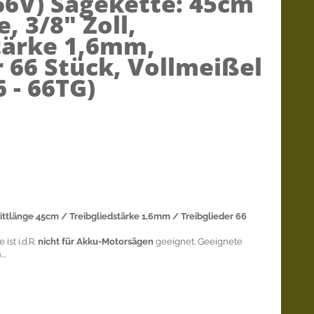
66V)
Sägekette: 45cm
, 3/8" Zoll,
tärke 1,6mm,
r 66 Stück, Vollmeißel
,6 - 66TG)
ittlänge 45cm / Treibgliedstärke 1,6mm / Treibglieder 66
ist i.d.R.
nicht für Akku-Motorsägen
geeignet. Geeignete
..