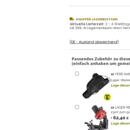
KNAPPER LAGERBESTAND
aktuelle Lieferzeit
:
2 - 4 Werktag
Ab 250,-€ Lagerverkaufs-Wert Vers
(DE - Ausland abweichend)
Passendes Zubehör zu dies
(einfach anhaken um gemei
1
x
YERD Kett
Lager-Wanne
Lege diesen
1
x
LAGER-RE
230V zum gün
62,40
+
€
Lege diesen