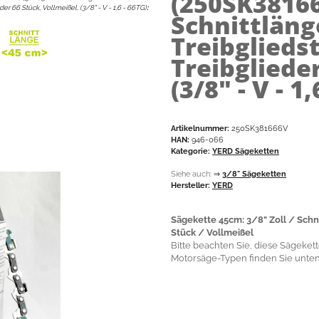
(250SK3816
der 66 Stück, Vollmeißel, (3/8" - V - 1,6 - 66TG)
:
Schnittlänge
Treibglieds
Treibgliede
(3/8" - V - 1
Artikelnummer:
250SK381666V
HAN:
946-066
Kategorie:
YERD Sägeketten
Siehe auch:
⇒
3/8" Sägeketten
Hersteller:
YERD
Sägekette 45cm: 3/8" Zoll / Schn
Stück / Vollmeißel
Bitte beachten Sie, diese Sägekette 
Motorsäge-Typen finden Sie unten.