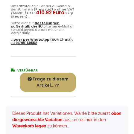
Umsatzsteuer in Länder außerhalb
der EU liefern
(Preis netto ohne VAT
410.92 Euro
/ MwSt. / USt.:
zzgl.
Steuern)
.
Setze dich für
Bestellungen
außerhalb der EU
bitte per e-Mail an
kontakt@yerd.de kurz mit uns in
Verbindung ...
...oder per
WhatsApp
(NUR Chat!):
+491796159552
VERFÜGBAR
Frage zu diesem
Artikel...??
x
Dieses Produkt hat Variationen. Wähle bitte zuerst
oben
die gewünschte Variation
aus, um es hier in den
Warenkorb legen
zu können...