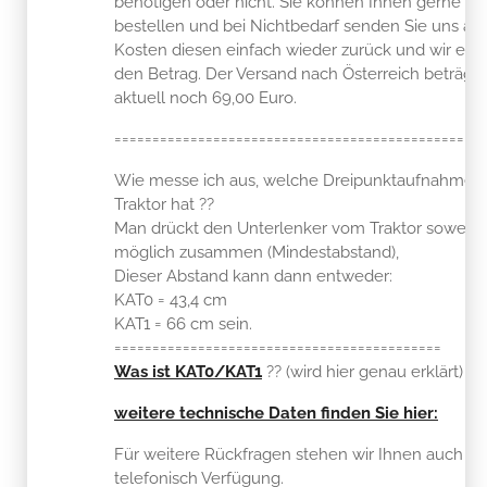
benötigen oder nicht. Sie können Ihnen gerne da
bestellen und bei Nichtbedarf senden Sie uns auf
Kosten diesen einfach wieder zurück und wir erst
den Betrag. Der Versand nach Österreich beträgt
aktuell noch 69,00 Euro.
=================================================
Wie messe ich aus, welche Dreipunktaufnahme 
Traktor hat ??
Man drückt den Unterlenker vom Traktor soweit 
möglich zusammen (Mindestabstand),
Dieser Abstand kann dann entweder:
KAT0 = 43,4 cm
KAT1 = 66 cm sein.
===========================================
Was ist KAT0/KAT1
?? (wird hier genau erklärt)
weitere technische Daten finden Sie hier:
Für weitere Rückfragen stehen wir Ihnen auch g
telefonisch Verfügung.