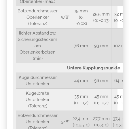
Oberlenker (max.)
Bolzendurchmesser
19 mm
25,5 mm
32 mm
Oberlenker
5/8"
(0;
(0; -0,13)
(0; -0,2)
(Toleranz)
-0,08)
lichter Abstand zw.
Sicherungssteckern
am
76 mm
93 mm
102 m
Oberlenkerbolzen
(min)
Untere Kupplungspunkte
Kugeldurchmesser
44 mm
56 mm
64 mm
Unterlenker
Kugelbreite
35 mm
45 mm
45 mm
Unterlenker
(0; -0,2)
(0; -0,2)
(0; -0,2)
(Toleranz)
Bolzendurchmesser
22,4 mm
27,7 mm
37,4 m
Unterlenker
5/8"
(+0,25; 0)
(+0,3; 0)
(+0,35; 0
(Toleranz)