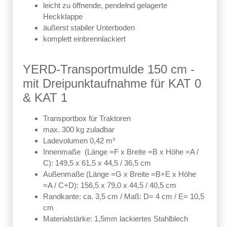
leicht zu öffnende, pendelnd gelagerte
Heckklappe
äußerst stabiler Unterboden
komplett einbrennlackiert
YERD-Transportmulde 150 cm -
mit Dreipunktaufnahme für KAT 0
& KAT 1
Transportbox für Traktoren
max. 300 kg zuladbar
Ladevolumen 0,42 m³
Innenmaße (Länge =F x Breite =B x Höhe =A /
C): 149,5 x
61,5 x 44,5 / 36,5 cm
Außenmaße (Länge =G x Breite =B+E x Höhe
=A / C+D): 156
,5 x 79,0 x 44,5 / 40,5 cm
Randkante: ca. 3,5 cm / Maß: D= 4 cm / E= 10,5
cm
Materialstärke: 1,5mm lackiertes Stahlblech