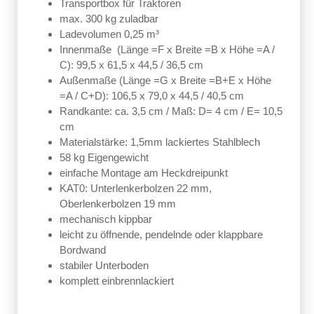
Transportbox für Traktoren
max. 300 kg zuladbar
Ladevolumen 0,25 m³
Innenmaße (Länge =F x Breite =B x Höhe =A /
C): 99,5 x
61,5 x 44,5 / 36,5 cm
Außenmaße (Länge =G x Breite =B+E x Höhe
=A / C+D):
106,5 x 79,0 x 44,5 / 40,5 cm
Randkante: ca. 3,5 cm / Maß: D= 4 cm / E= 10,5
cm
Materialstärke: 1,5mm lackiertes Stahlblech
58 kg Eigengewicht
einfache Montage am Heckdreipunkt
KAT0: Unterlenkerbolzen 22 mm,
Oberlenkerbolzen 19 mm
mechanisch kippbar
leicht zu öffnende, pendelnde oder klappbare
Bordwand
stabiler Unterboden
komplett einbrennlackiert