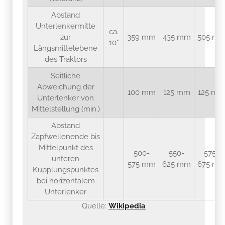
Abstand
Unterlenkermitte
ca.
zur
359 mm
435 mm
505 m
10"
Längsmittelebene
des Traktors
Seitliche
Abweichung der
100 mm
125 mm
125 mm
Unterlenker von
Mittelstellung (min.)
Abstand
Zapfwellenende bis
Mittelpunkt des
500-
550-
575-
unteren
575 mm
625 mm
675 m
Kupplungspunktes
bei horizontalem
Unterlenker
Quelle:
Wikipedia