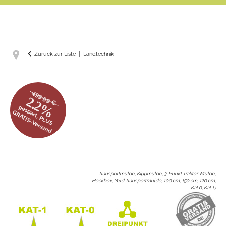
Zurück zur Liste
Landtechnik
499.99 €
2.2%
gespart, PLUS
GRATIS-Versand
Transportmulde, Kippmulde, 3-Punkt Traktor-Mulde,
Heckbox, Yerd Transportmulde, 100 cm, 150 cm, 120 cm,
Kat 0, Kat 1,
: