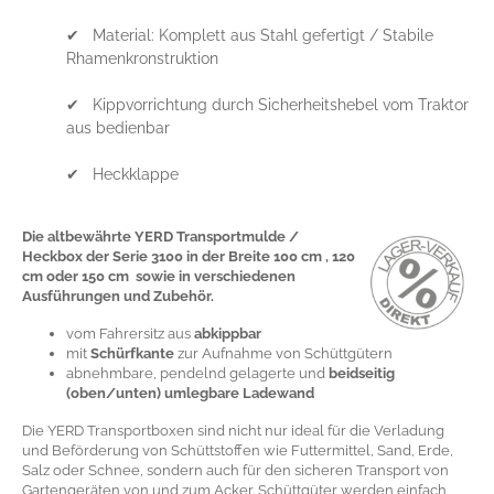
✔ Material: Komplett aus Stahl gefertigt / Stabile
Rhamenkronstruktion
✔ Kippvorrichtung durch Sicherheitshebel vom Traktor
aus bedienbar
✔ Heckklappe
Die altbewährte YERD Transportmulde /
Heckbox der Serie 3100 in der Breite 100 cm , 120
cm oder 150 cm sowie
in verschiedenen
Ausführungen und Zubehör.
vom Fahrersitz aus
abkippbar
mit
Schürfkante
zur Aufnahme von Schüttgütern
abnehmbare, pendelnd gelagerte und
beidseitig
(oben/unten) umlegbare Ladewand
Die YERD Transportboxen sind nicht nur ideal für die Verladung
und Beförderung von Schüttstoffen wie Futtermittel, Sand, Erde,
Salz oder Schnee, sondern auch für den sicheren Transport von
Gartengeräten von und zum Acker. Schüttgüter werden einfach