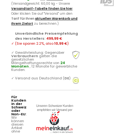
(Versandgewicht: 60,00 kg - Unsere
Versandtarif-Tabelle finden Sie hier
.
Oder klicken Sie auf "Versand" um den
Tarif für Ihren
aktuellen Warenkorb und
Ihrem Zielort
zu berechnen.)
Unverbindliche Preisempfehlung
des Herstellers
:
499,99 €
✓
(Sie sparen
2.2%
, also
10,99 €
)
✓
Gewährleistung: Gegenüber
Verbrauchern
gelten die
gesetzlichen
Mängelhaftungsrechte von
24
Monaten
, 12 Monate für gewerbliche
Kunden.
✓
Versand aus Deutschland (
DE
)
Für
Kunden
in der
Schweiz
oder
Non-EU:
Wir
können
diesen
Artikel
ohne