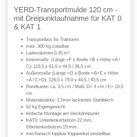
YERD-Transportmulde 120 cm -
mit Dreipunktaufnahme für KAT 0
& KAT 1
Transportbox für Traktoren
max. 300 kg zuladbar
Ladevolumen 0,35 m³
Innenmaße (Länge =F x Breite =B x Höhe =A /
C): 119,5 x
61,5 x 44,5 / 36,5 cm
Außenmaße (Länge =G x Breite =B+E x Höhe
=A / C+D): 126
,5 x 79,0 x 44,5 / 40,5 cm
Randkante: ca. 3,5 cm / Maß: D= 4 cm / E= 10,5
cm
Materialstärke: 1,5mm lackiertes Stahlblech
62 kg Eigengewicht
einfache Montage am Heckdreipunkt
KAT0: Unterlenkerbolzen 22 mm,
Oberlenkerbolzen 19 mm
mechanisch kippbar Kippwinkel einstellbar