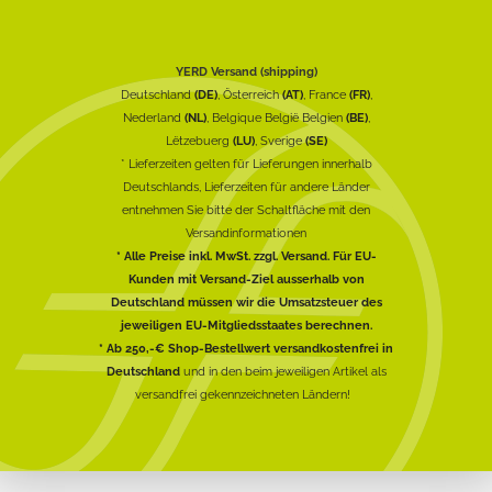
YERD Versand (shipping)
Deutschland
(DE)
, Österreich
(AT)
, France
(FR)
,
Nederland
(NL)
, Belgique België Belgien
(BE)
,
Lëtzebuerg
(LU)
, Sverige
(SE)
* Lieferzeiten gelten für Lieferungen innerhalb
Deutschlands, Lieferzeiten für andere Länder
entnehmen Sie bitte der Schaltfläche mit den
Versandinformationen
* Alle Preise inkl. MwSt. zzgl. Versand. Für EU-
Kunden mit Versand-Ziel ausserhalb von
Deutschland müssen wir die Umsatzsteuer des
jeweiligen EU-Mitgliedsstaates berechnen.
* Ab 250,-€ Shop-Bestellwert versandkostenfrei in
Deutschland
und in den beim jeweiligen Artikel als
versandfrei gekennzeichneten Ländern!