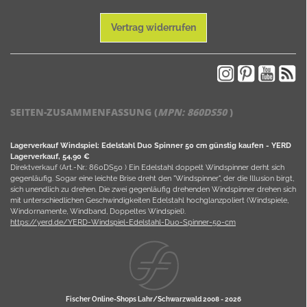
Vertrag widerrufen
SEITEN-ZUSAMMENFASSUNG (
MPN:
860DS50
)
Lagerverkauf Windspiel: Edelstahl Duo Spinner 50 cm günstig kaufen - YERD
Lagerverkauf, 54,90 €
Direktverkauf (Art.-Nr.: 860DS50 ) Ein Edelstahl doppelt Windspinner derht sich
gegenläufig. Sogar eine leichte Brise dreht den "Windspinner", der die Illusion birgt,
sich unendlich zu drehen. Die zwei gegenläufig drehenden Windspinner drehen sich
mit unterschiedlichen Geschwindigkeiten Edelstahl hochglanzpoliert (Windspiele,
Windornamente, Windband, Doppeltes Windspiel).
https://yerd.de/YERD-Windspiel-Edelstahl-Duo-Spinner-50-cm
Fischer Online-Shops Lahr/Schwarzwald 2008 -
2026