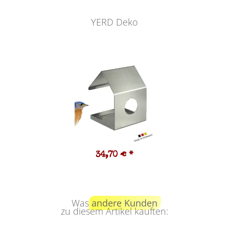
YERD Deko
34,70 €
*
Was
andere Kunden
zu diesem Artikel kauften: