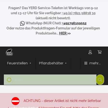
Fragen?
Das YERD Service-Telefon ist Werktags von 9-12
und 13-17 Uhr für Sie verfügbar:
+49 (0) 7821 58838 30
(aktuell nicht besetzt).
WhatsApp
(NUR Chat):
+491796159552
Oder nutze das Produktfragen-Formular auf der jeweiligen
Produktseite...
HIER
>>
Feuerstellen
Pflanzbehälter
mehr...
ACHTUNG - dieser Artikel ist nicht mehr lieferbar