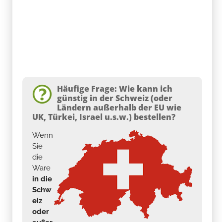
Häufige Frage: Wie kann ich
günstig in der Schweiz (oder
Ländern außerhalb der EU wie
UK, Türkei, Israel u.s.w.) bestellen?
Wenn
Sie
die
Ware
in die
Schw
eiz
oder