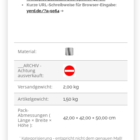
Kurze URL-Schreibweise für Browser-Eingabe:
yerd.de/?a=5064
➔
Produkteigenschaft
Wert
Material:
___ARCHIV -
Achtung
ausverkauft:
Versandgewicht:
2,00 kg
Artikelgewicht:
1,50
kg
Pack-
Abmessungen (
42,00 × 42,00 × 50,00 cm
Länge × Breite ×
Höhe ):
* Kategorisierung - entspricht nicht dem genauen Maß!