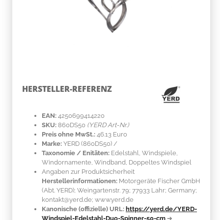
HERSTELLER-REFERENZ
EAN:
4250699414220
SKU:
860DS50
(YERD Art-Nr.)
Preis ohne MwSt.:
46.13 Euro
Marke:
YERD
(860DS50)
/
Taxonomie / Enitäten:
Edelstahl
, Windspiele,
Windornamente, Windband, Doppeltes Windspiel
Angaben zur Produktsicherheit
Herstellerinformationen:
Motorgeräte Fischer GmbH
(Abt. YERD); Weingartenstr. 79; 77933 Lahr; Germany;
kontakt@yerd.de; www.yerd.de
Kanonische (offizielle) URL:
https://yerd.de/YERD-
Windspiel-Edelstahl-Duo-Spinner-50-cm
➔