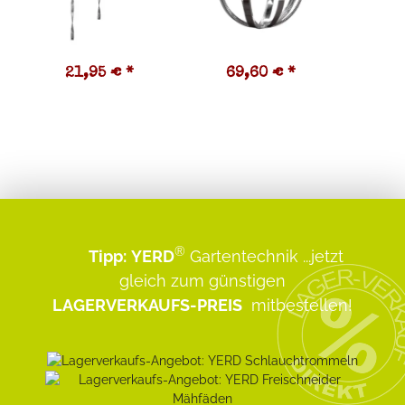
21,95 €
*
69,60 €
*
1
®
Tipp:
YERD
Gartentechnik
...jetzt
gleich zum günstigen
LAGERVERKAUFS-PREIS
mitbestellen!