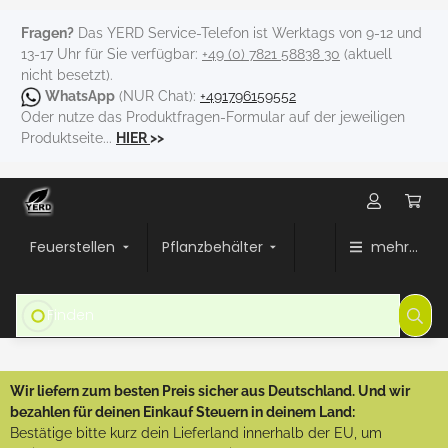
Fragen?
Das YERD Service-Telefon ist Werktags von 9-12 und
13-17 Uhr für Sie verfügbar:
+49 (0) 7821 58838 30
(aktuell
nicht besetzt).
WhatsApp
(NUR Chat):
+491796159552
Oder nutze das Produktfragen-Formular auf der jeweiligen
Produktseite...
HIER
>>
Feuerstellen
Pflanzbehälter
mehr...
Wir liefern zum besten Preis sicher aus Deutschland. Und wir
bezahlen für deinen Einkauf Steuern in deinem Land:
Bestätige bitte kurz dein Lieferland innerhalb der EU, um