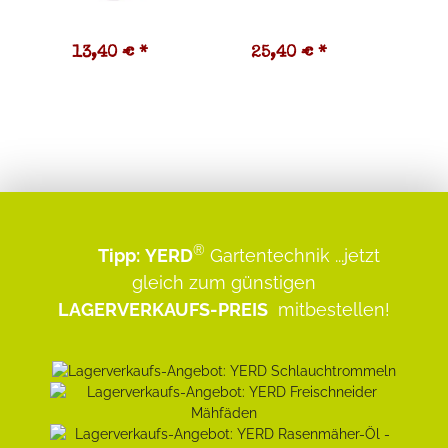
13,40 €
*
25,40 €
*
1
®
Tipp:
YERD
Gartentechnik
...jetzt
gleich zum günstigen
LAGERVERKAUFS-PREIS
mitbestellen!