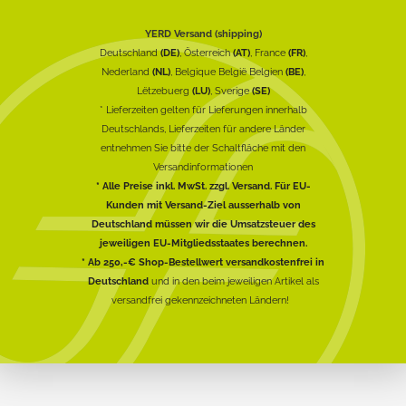
YERD Versand (shipping)
Deutschland
(DE)
, Österreich
(AT)
, France
(FR)
,
Nederland
(NL)
, Belgique België Belgien
(BE)
,
Lëtzebuerg
(LU)
, Sverige
(SE)
* Lieferzeiten gelten für Lieferungen innerhalb
Deutschlands, Lieferzeiten für andere Länder
entnehmen Sie bitte der Schaltfläche mit den
Versandinformationen
* Alle Preise inkl. MwSt. zzgl. Versand. Für EU-
Kunden mit Versand-Ziel ausserhalb von
Deutschland müssen wir die Umsatzsteuer des
jeweiligen EU-Mitgliedsstaates berechnen.
* Ab 250,-€ Shop-Bestellwert versandkostenfrei in
Deutschland
und in den beim jeweiligen Artikel als
versandfrei gekennzeichneten Ländern!