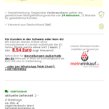
✓
Gewährleistung: Gegenüber
Verbrauchern
gelten die
gesetzlichen Mängelhaftungsrechte von
24 Monaten
, 12 Monate
für gewerbliche Kunden.
✓
Versand aus Deutschland (
DE
)
Für Kunden in der Schweiz oder Non-EU:
Wir können diesen Artikel ohne
Umsatzsteuer in Länder außerhalb der EU
liefern
(Preis netto ohne VAT / MwSt. /
8.54 Euro
USt.:
zzgl. Steuern)
.
Setze dich für
Bestellungen außerhalb
der EU
bitte per e-Mail an kontakt@yerd.de
kurz mit uns in Verbindung ...
...oder per
WhatsApp
(NUR Chat!):
+491796159552
VERFÜGBAR
aktuelle Lieferzeit
:
2 -
4 Werktage
Ab 250,-€
Lagerverkaufs-Wert
Versand kostenlos in