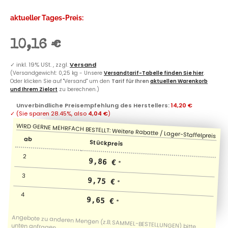
aktueller Tages-Preis:
10,16 €
✓
inkl. 19% USt. , zzgl.
Versand
(Versandgewicht: 0,25 kg - Unsere
Versandtarif-Tabelle finden Sie hier
.
Oder klicken Sie auf "Versand" um den
Tarif für Ihren
aktuellen Warenkorb
und Ihrem Zielort
zu berechnen.)
Unverbindliche Preisempfehlung des Herstellers
:
14,20 €
✓
(Sie sparen
28.45%
, also
4,04 €
)
ab
Stückpreis
2
9,86 €
*
3
9,75 €
*
4
9,65 €
*