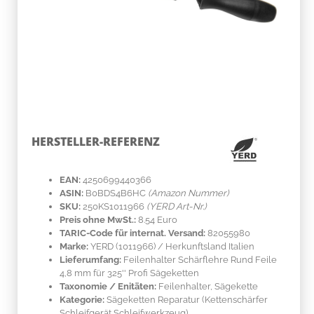
HERSTELLER-REFERENZ
EAN:
4250699440366
ASIN:
B0BDS4B6HC
(Amazon Nummer)
SKU:
250KS1011966
(YERD Art-Nr.)
Preis ohne MwSt.:
8.54 Euro
TARIC-Code für internat. Versand:
82055980
Marke:
YERD
(1011966)
/ Herkunftsland
Italien
Lieferumfang:
Feilenhalter Schärflehre Rund Feile
4,8 mm für 325'' Profi Sägeketten
Taxonomie / Enitäten:
Feilenhalter, Sägekette
Kategorie:
Sägeketten Reparatur (Kettenschärfer
Schleifgerät Schleifwerkzeug)