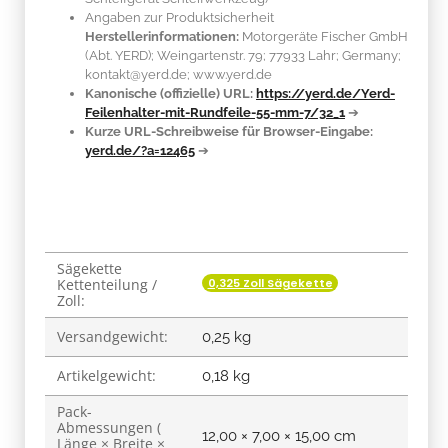
Angaben zur Produktsicherheit
Herstellerinformationen:
Motorgeräte Fischer GmbH
(Abt. YERD); Weingartenstr. 79; 77933 Lahr; Germany;
kontakt@yerd.de; www.yerd.de
Kanonische (offizielle) URL:
https://yerd.de/Yerd-
Feilenhalter-mit-Rundfeile-55-mm-7/32_1
➔
Kurze URL-Schreibweise für Browser-Eingabe:
yerd.de/?a=12465
➔
Sägekette
Produkteigenschaft
Wert
0,325 Zoll Sägekette
Kettenteilung /
Zoll:
Versandgewicht:
0,25 kg
Artikelgewicht:
0,18
kg
Pack-
Abmessungen (
12,00 × 7,00 × 15,00 cm
Länge × Breite ×