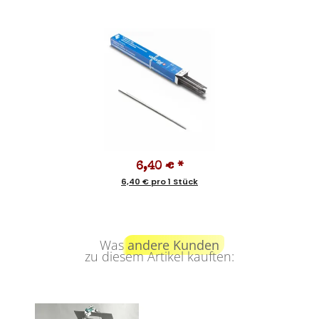
6,40 €
*
6,40 € pro 1 Stück
Was
andere Kunden
zu diesem Artikel kauften: