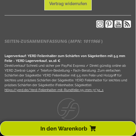
Vertrag widerrufen
SEITEN-ZUSAMMENFASSUNG (
MPN:
1011966
)
Lagerverkauf: YERD Feilenhalter zum Schärfen von Sägeketten mit 5,5 mm
Feile - YERD Lagerverkauf, 10,16 €
Direktverkauf Schnell und sicher per PayPal Express ✓ Direkt günstig online ab
YERD Zentral-Lager. ✓ Telefon-Bestellung + Fach-Beratung. Zum einfachen
Schärfen der Sägekette: YERD Feilenhalter mit 5,5 mm Feile und Holzgriff für
leichtes und präzises Schärfen der Sägekette. YERD Feilenhalter für leichtes und
präzises Schärfen der Sägekette (Feilenhalter, Sägekette).
https://yerd.de/Yerd-Feilenhalter-mit-Rundfeile-55-mm-7/32_1
Fischer Online-Shops Lahr/Schwarzwald 2008 -
2026
In den Warenkorb
www.fischer-lahr.de
|
www.yerd.de
Motorgeräte Fischer GmbH; Weingartenstr. 79; D-77933 Lahr / Schwarzwald;