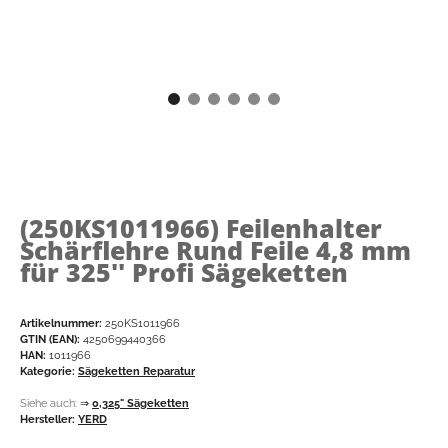
(250KS1011966)
Feilenhalter
Schärflehre Rund Feile 4,8 mm
für 325'' Profi Sägeketten
Artikelnummer:
250KS1011966
GTIN (EAN):
4250699440366
HAN:
1011966
Kategorie:
Sägeketten Reparatur
Siehe auch:
⇒
0,325" Sägeketten
Hersteller:
YERD