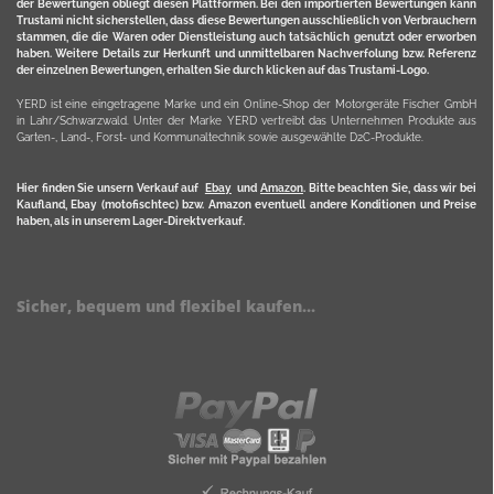
der Bewertungen obliegt diesen Plattformen. Bei den importierten Bewertungen kann
Trustami nicht sicherstellen, dass diese Bewertungen ausschließlich von Verbrauchern
stammen, die die Waren oder Dienstleistung auch tatsächlich genutzt oder erworben
haben. Weitere Details zur Herkunft und unmittelbaren Nachverfolung bzw. Referenz
der einzelnen Bewertungen, erhalten Sie durch klicken auf das Trustami-Logo.
YERD ist eine eingetragene Marke und ein Online-Shop der Motorgeräte Fischer GmbH
in Lahr/Schwarzwald. Unter der Marke YERD vertreibt das Unternehmen Produkte aus
Garten-, Land-, Forst- und Kommunaltechnik sowie ausgewählte D2C-Produkte.
Hier finden Sie unsern Verkauf auf
Ebay
und
Amazon
. Bitte beachten Sie, dass wir bei
Kaufland, Ebay (motofischtec) bzw. Amazon eventuell andere Konditionen und Preise
haben, als in unserem Lager-Direktverkauf.
Sicher, bequem und flexibel kaufen...