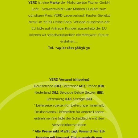
YERD
ist eine
Marke
der Motorgeräte Fischer GmbH
Lahr - Schwarzwald: Gute Marken-Qualität zum
günstigen Preis. YERD Lagerverkauf: Kaufen Sie jetzt
direkt im YERD Online Shop. Versand ausserhalb der
EU bitte auf Anfrage. Kunden ausserhalb der EU
können wir selbstverständlich die Mehrwert-Steuer
erstatten......
Tel.: +49 (0) 7821 58838 30
YERD Versand (shipping)
Deutschland
(DE)
, Österreich
(AT)
, France
(FR)
,
Nederland
(NL)
, Belgique België Belgien
(BE)
,
Lëtzebuerg
(LU)
, Sverige
(SE)
* Lieferzeiten gelten für Lieferungen innerhalb
Deutschlands, Lieferzeiten für andere Länder
entnehmen Sie bitte der Schaltfläche mit den
Versandinformationen
* Alle Preise inkl. MwSt. zzgl. Versand. Für EU-
Kunden mit Versand-Ziel ausserhalb von