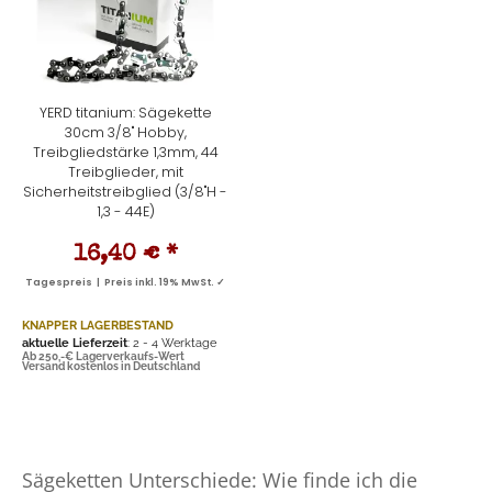
YERD titanium: Sägekette
30cm 3/8" Hobby,
Treibgliedstärke 1,3mm, 44
Treibglieder, mit
Sicherheitstreibglied (3/8"H -
1,3 - 44E)
16,40 €
*
Tagespreis | Preis inkl. 19% MwSt. ✓
KNAPPER LAGERBESTAND
aktuelle Lieferzeit
: 2 - 4 Werktage
Ab 250,-€ Lagerverkaufs-Wert
Versand kostenlos in Deutschland
Sägeketten Unterschiede: Wie finde ich die