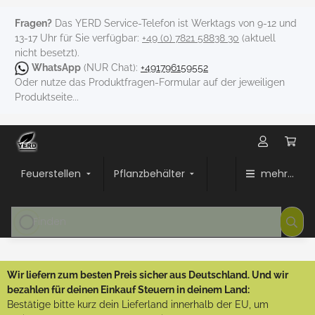
Fragen?
Das YERD Service-Telefon ist Werktags von 9-12 und
13-17 Uhr für Sie verfügbar:
+49 (0) 7821 58838 30
(aktuell
nicht besetzt).
WhatsApp
(NUR Chat):
+491796159552
Oder nutze das Produktfragen-Formular auf der jeweiligen
Produktseite...
Feuerstellen
Pflanzbehälter
mehr...
Wir liefern zum besten Preis sicher aus Deutschland. Und wir
bezahlen für deinen Einkauf Steuern in deinem Land:
Bestätige bitte kurz dein Lieferland innerhalb der EU, um