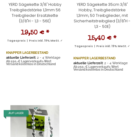
YERD Sägekette 3/8" Hobby
YERD Sägekette 35cm 3/8"
Treibgliedstärke 1,3mm 56
Hobby, Treibgliedstärke
Treibglieder Ersatzkette
1,3mm, 50 Treibglieder, mit
(3/8"H - 1,3 - 56E)
Sicherheitstreibglied (3/8"H -
1,3 - 50E)
19,50 €
*
15,40 €
*
Tagespreis | Preis inkl. 19% MwSt. ✓
Tagespreis | Preis inkl. 19% MwSt. ✓
KNAPPER LAGERBESTAND
aktuelle Lieferzeit
: 2 - 4 Werktage
KNAPPER LAGERBESTAND
Ab 250,-€ Lagerverkaufs-Wert
aktuelle Lieferzeit
: 2 - 4 Werktage
Versand kostenlos in Deutschland
Ab 250,-€ Lagerverkaufs-Wert
Versand kostenlos in Deutschland
AUF LAGER