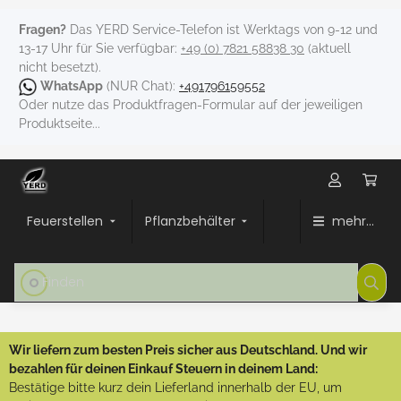
Fragen?
Das YERD Service-Telefon ist Werktags von 9-12 und
13-17 Uhr für Sie verfügbar:
+49 (0) 7821 58838 30
(aktuell
nicht besetzt).
WhatsApp
(NUR Chat):
+491796159552
Oder nutze das Produktfragen-Formular auf der jeweiligen
Produktseite...
Feuerstellen
Pflanzbehälter
mehr...
Wir liefern zum besten Preis sicher aus Deutschland. Und wir
bezahlen für deinen Einkauf Steuern in deinem Land:
Bestätige bitte kurz dein Lieferland innerhalb der EU, um