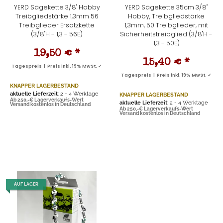
YERD Sägekette 3/8" Hobby
YERD Sägekette 35cm 3/8"
Treibgliedstärke 1,3mm 56
Hobby, Treibgliedstärke
Treibglieder Ersatzkette
1,3mm, 50 Treibglieder, mit
(3/8"H - 1,3 - 56E)
Sicherheitstreibglied (3/8"H -
1,3 - 50E)
19,50 €
*
15,40 €
*
Tagespreis | Preis inkl. 19% MwSt. ✓
Tagespreis | Preis inkl. 19% MwSt. ✓
KNAPPER LAGERBESTAND
aktuelle Lieferzeit
: 2 - 4 Werktage
KNAPPER LAGERBESTAND
Ab 250,-€ Lagerverkaufs-Wert
aktuelle Lieferzeit
: 2 - 4 Werktage
Versand kostenlos in Deutschland
Ab 250,-€ Lagerverkaufs-Wert
Versand kostenlos in Deutschland
AUF LAGER