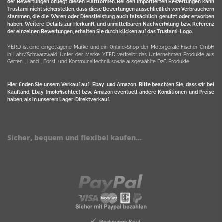
der Bewertungen obliegt diesen Plattformen. Bei den importierten Bewertungen kann
Trustami nicht sicherstellen, dass diese Bewertungen ausschließlich von Verbrauchern
stammen, die die Waren oder Dienstleistung auch tatsächlich genutzt oder erworben
haben. Weitere Details zur Herkunft und unmittelbaren Nachverfolung bzw. Referenz
der einzelnen Bewertungen, erhalten Sie durch klicken auf das Trustami-Logo.
YERD ist eine eingetragene Marke und ein Online-Shop der Motorgeräte Fischer GmbH
in Lahr/Schwarzwald. Unter der Marke YERD vertreibt das Unternehmen Produkte aus
Garten-, Land-, Forst- und Kommunaltechnik sowie ausgewählte D2C-Produkte.
Hier finden Sie unsern Verkauf auf
Ebay
und
Amazon
. Bitte beachten Sie, dass wir bei
Kaufland, Ebay (motofischtec) bzw. Amazon eventuell andere Konditionen und Preise
haben, als in unserem Lager-Direktverkauf.
Sicher, bequem und flexibel kaufen...