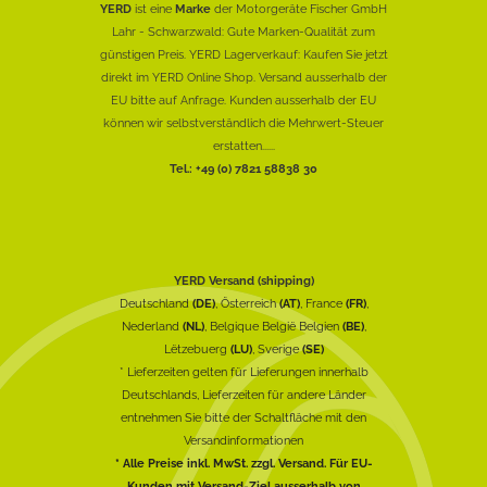
YERD
ist eine
Marke
der Motorgeräte Fischer GmbH
Lahr - Schwarzwald: Gute Marken-Qualität zum
günstigen Preis. YERD Lagerverkauf: Kaufen Sie jetzt
direkt im YERD Online Shop. Versand ausserhalb der
EU bitte auf Anfrage. Kunden ausserhalb der EU
können wir selbstverständlich die Mehrwert-Steuer
erstatten......
Tel.: +49 (0) 7821 58838 30
YERD Versand (shipping)
Deutschland
(DE)
, Österreich
(AT)
, France
(FR)
,
Nederland
(NL)
, Belgique België Belgien
(BE)
,
Lëtzebuerg
(LU)
, Sverige
(SE)
* Lieferzeiten gelten für Lieferungen innerhalb
Deutschlands, Lieferzeiten für andere Länder
entnehmen Sie bitte der Schaltfläche mit den
Versandinformationen
* Alle Preise inkl. MwSt. zzgl. Versand. Für EU-
Kunden mit Versand-Ziel ausserhalb von