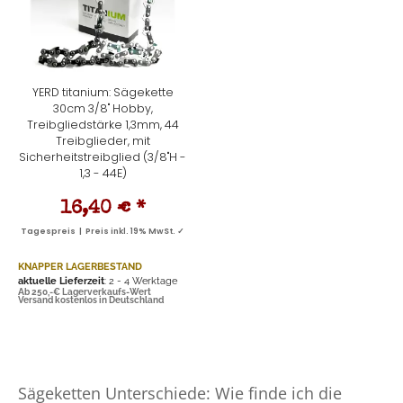
YERD titanium: Sägekette
30cm 3/8" Hobby,
Treibgliedstärke 1,3mm, 44
Treibglieder, mit
Sicherheitstreibglied (3/8"H -
1,3 - 44E)
16,40 €
*
Tagespreis | Preis inkl. 19% MwSt. ✓
KNAPPER LAGERBESTAND
aktuelle Lieferzeit
: 2 - 4 Werktage
Ab 250,-€ Lagerverkaufs-Wert
Versand kostenlos in Deutschland
Sägeketten Unterschiede: Wie finde ich die