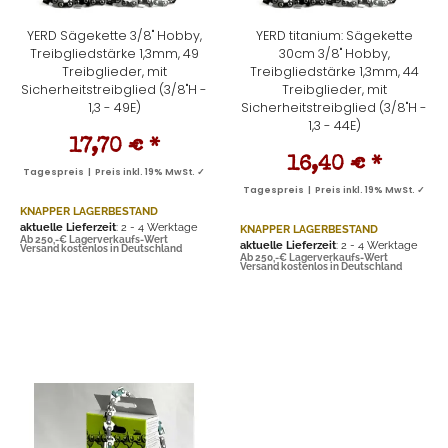
YERD Sägekette 3/8" Hobby,
YERD titanium: Sägekette
Treibgliedstärke 1,3mm, 49
30cm 3/8" Hobby,
Treibglieder, mit
Treibgliedstärke 1,3mm, 44
Sicherheitstreibglied (3/8"H -
Treibglieder, mit
1,3 - 49E)
Sicherheitstreibglied (3/8"H -
1,3 - 44E)
17,70 €
*
16,40 €
*
Tagespreis | Preis inkl. 19% MwSt. ✓
Tagespreis | Preis inkl. 19% MwSt. ✓
KNAPPER LAGERBESTAND
aktuelle Lieferzeit
: 2 - 4 Werktage
KNAPPER LAGERBESTAND
Ab 250,-€ Lagerverkaufs-Wert
aktuelle Lieferzeit
: 2 - 4 Werktage
Versand kostenlos in Deutschland
Ab 250,-€ Lagerverkaufs-Wert
Versand kostenlos in Deutschland