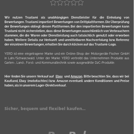
Wir nutzen Trustami als unabhängigen Dienstleister für die Einholung von
Bewertungen. Trustami importiert Bewertungen von Drittplattformen. Die Überprüfung
der Bewertungen obliegt diesen Plattformen. Bei den importierten Bewertungen kann
Trustami nicht sicherstellen, dass diese Bewertungen ausschließlich von Verbrauchern
stammen, die die Waren oder Dienstleistung auch tatsächlich genutzt oder erworben
haben. Weitere Details zur Herkunft und unmittelbaren Nachverfolung bzw. Referenz
der einzelnen Bewertungen, erhalten Sie durch klicken auf das Trustami-Logo.
YERD ist eine eingetragene Marke und ein Online-Shop der Motorgeräte Fischer GmbH
in Lahr/Schwarzwald. Unter der Marke YERD vertreibt das Unternehmen Produkte aus
Garten-, Land-, Forst- und Kommunaltechnik sowie ausgewählte D2C-Produkte.
Hier finden Sie unsern Verkauf auf
Ebay
und
Amazon
. Bitte beachten Sie, dass wir bei
Kaufland, Ebay (motofischtec) bzw. Amazon eventuell andere Konditionen und Preise
haben, als in unserem Lager-Direktverkauf.
Sicher, bequem und flexibel kaufen...