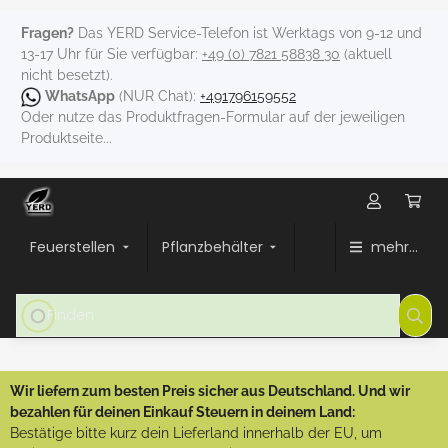
Fragen?
Das YERD Service-Telefon ist Werktags von 9-12 und
13-17 Uhr für Sie verfügbar:
+49 (0) 7821 58838 30
(aktuell
nicht besetzt).
WhatsApp
(NUR Chat):
+491796159552
Oder nutze das Produktfragen-Formular auf der jeweiligen
Produktseite...
Feuerstellen
Pflanzbehälter
mehr...
Wir liefern zum besten Preis sicher aus Deutschland. Und wir
bezahlen für deinen Einkauf Steuern in deinem Land:
Bestätige bitte kurz dein Lieferland innerhalb der EU, um