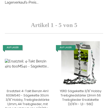
Lagerverkaufs-Preis...
Artikel 1 - 5 von 5
AUF LAGER
AUF LAGER
Ersatzteil: 4-Takt Benzin 4in1
YERD Sägekette 3/8" Hobby
600MS40 - Sägekette 30cm
Treibgliedstärke 1,3mm 56
3/8" Hobby, Treibgliedstärke
Treibglieder Ersatzkette
1,3mm, 44 Treibglieder, mit
(3/8"H - 1,3 - 56E)