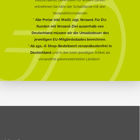
Deutschlands, Lieferzeiten für andere Länder
entnehmen Sie bitte der Schaltfläche mit den
Versandinformationen
* Alle Preise inkl. MwSt. zzgl. Versand. Für EU-
Kunden mit Versand-Ziel ausserhalb von
Deutschland müssen wir die Umsatzsteuer des
jeweiligen EU-Mitgliedsstaates berechnen.
* Ab 250,-€ Shop-Bestellwert versandkostenfrei in
Deutschland
und in den beim jeweiligen Artikel als
versandfrei gekennzeichneten Ländern!