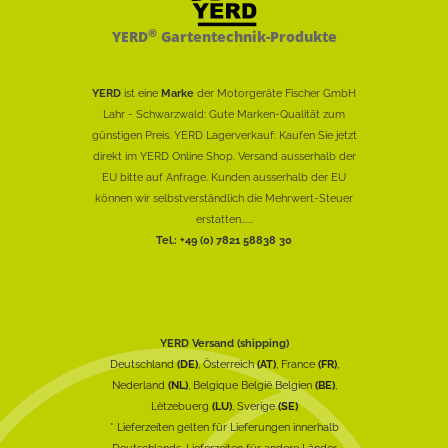
®
YERD
Gartentechnik-Produkte
YERD
ist eine
Marke
der Motorgeräte Fischer GmbH
Lahr - Schwarzwald: Gute Marken-Qualität zum
günstigen Preis. YERD Lagerverkauf: Kaufen Sie jetzt
direkt im YERD Online Shop. Versand ausserhalb der
EU bitte auf Anfrage. Kunden ausserhalb der EU
können wir selbstverständlich die Mehrwert-Steuer
erstatten......
Tel.: +49 (0) 7821 58838 30
YERD Versand (shipping)
Deutschland
(DE)
, Österreich
(AT)
, France
(FR)
,
Nederland
(NL)
, Belgique België Belgien
(BE)
,
Lëtzebuerg
(LU)
, Sverige
(SE)
* Lieferzeiten gelten für Lieferungen innerhalb