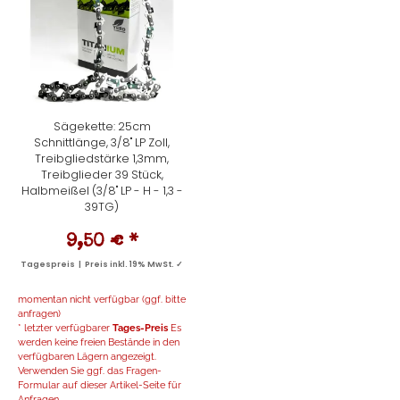
Sägekette: 25cm
Schnittlänge, 3/8" LP Zoll,
Treibgliedstärke 1,3mm,
Treibglieder 39 Stück,
Halbmeißel (3/8" LP - H - 1,3 -
39TG)
9,50 €
*
Tagespreis | Preis inkl. 19% MwSt. ✓
momentan nicht verfügbar (ggf. bitte
anfragen)
* letzter verfügbarer
Tages-Preis
Es
werden keine freien Bestände in den
verfügbaren Lägern angezeigt.
Verwenden Sie ggf. das Fragen-
Formular auf dieser Artikel-Seite für
Anfragen...