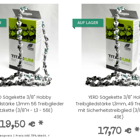
R
AUF LAGER
D Sägekette 3/8" Hobby
YERD Sägekette 3/8" Ho
dstärke 1,3mm 56 Treibglieder
Treibgliedstärke 1,3mm, 49 Tre
tzkette (3/8"H - 1,3 - 56E)
mit Sicherheitstreibglied (3/8
49E)
19,50 €
*
17,70 €
*
spreis | Preis inkl. 19% MwSt. ✓