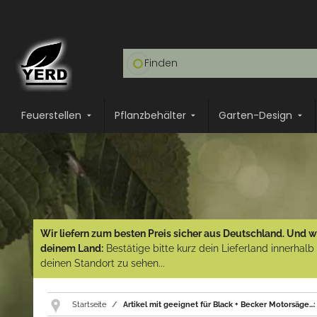
Feuerstellen
Pflanzbehälter
Garten-Design
Wir liefern zum besten Preis sicher aus Deutschland. Und wi
deinem Land:
Bestätige bitte kurz dein Lieferland innerhal
deinen Standort zu sehen...
Startseite
Artikel mit geeignet für Black + Becker Motorsäge...