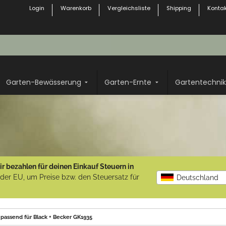
Login
Warenkorb
Vergleichsliste
Shipping
Kontak
Garten-Bewässerung
Garten-Ernte
Gartentechnik
r bezahlen für deinen Einkauf Steuern in
b der EU, um Preise bzw. den Steuersatz für
Deutschland
: passend für Black + Becker GK1935