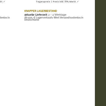
St. ✓
Tagespreis | Preis inkl. 19% MwSt. ✓
KNAPPER LAGERBESTAND
aktuelle Lieferzeit
: 2 - 4 Werktage
tenlos in
Ab 250,-€ Lagerverkaufs-Wert Versand kostenlos in
Deutschland