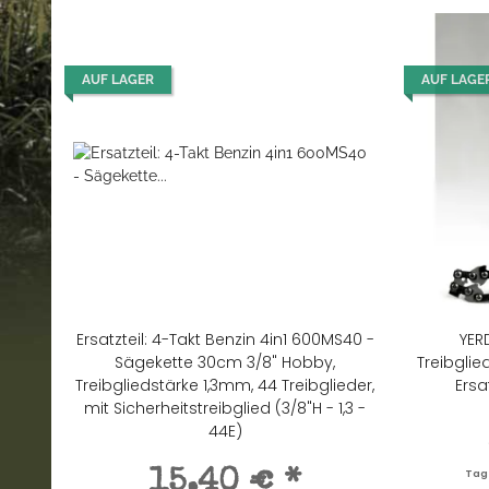
AUF LAGER
AUF LAGE
Ersatzteil: 4-Takt Benzin 4in1 600MS40 -
YER
Sägekette 30cm 3/8" Hobby,
Treibglie
Treibgliedstärke 1,3mm, 44 Treibglieder,
Ersa
mit Sicherheitstreibglied (3/8"H - 1,3 -
44E)
15,40 €
*
Tage