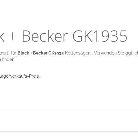
ck + Becker GK1935
wert) für
Black + Becker GK1935
Kettensägen . Verwenden Sie ggf. ein
u finden
gerverkaufs-Preis...