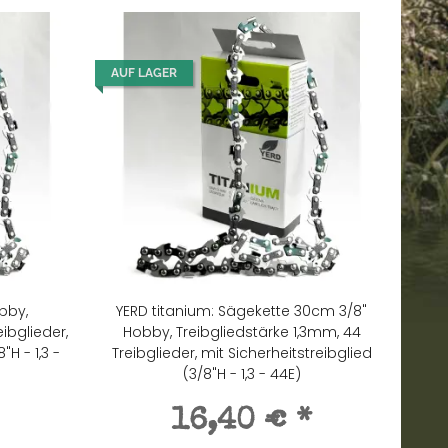
AUF LAGER
bby,
YERD titanium: Sägekette 30cm 3/8"
ibglieder,
Hobby, Treibgliedstärke 1,3mm, 44
"H - 1,3 -
Treibglieder, mit Sicherheitstreibglied
(3/8"H - 1,3 - 44E)
16,40 €
*