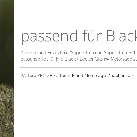
passend für Bla
Zubehör und Ersatzteile (Sägeketten und Sägeketten-Sch
passende Teil für Ihre Black + Becker GK1935 Motorsäge z
Weitere
YERD Forsttechnik und Motorsäge-Zubehör zum La