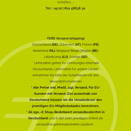
erstatten......
Tel.: +49 (0) 7821 58838 30
YERD Versand (shipping)
Deutschland
(DE)
, Österreich
(AT)
, France
(FR)
,
Nederland
(NL)
, Belgique België Belgien
(BE)
,
Lëtzebuerg
(LU)
, Sverige
(SE)
* Lieferzeiten gelten für Lieferungen innerhalb
Deutschlands, Lieferzeiten für andere Länder
entnehmen Sie bitte der Schaltfläche mit den
Versandinformationen
* Alle Preise inkl. MwSt. zzgl. Versand. Für EU-
Kunden mit Versand-Ziel ausserhalb von
Deutschland müssen wir die Umsatzsteuer des
jeweiligen EU-Mitgliedsstaates berechnen.
* Ab 250,-€ Shop-Bestellwert versandkostenfrei in
Deutschland
und in den beim jeweiligen Artikel als
versandfrei gekennzeichneten Ländern!