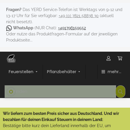
Fragen?
Das YERD Service-Telefon ist Werktags von 9-12 und
13-17 Uhr für Sie verfügbar:
+49 (0) 7821 58838 30
(aktuell
nicht besetzt).
WhatsApp
(NUR Chat):
+491796159552
Oder nutze das Produktfragen-Formular auf der jeweiligen
Produktseite...
Feuerstellen
Pflanzbehälter
mehr...
Wir liefern zum besten Preis sicher aus Deutschland. Und wir
bezahlen für deinen Einkauf Steuern in deinem Land:
Bestätige bitte kurz dein Lieferland innerhalb der EU, um