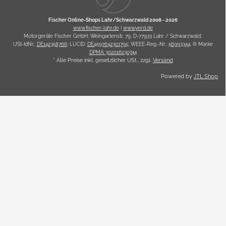
Fischer Online-Shops Lahr/Schwarzwald 2008 -
2026
www.fischer-lahr.de
|
www.yerd.de
Motorgeräte Fischer GmbH; Weingartenstr. 79; D-77933 Lahr / Schwarzwald;
USt-IdNr.:
DE142358766
; LUCID:
DE4597642301795
; WEEE-Reg.-Nr.:
56993344
, ® Marke
DPMA 302016230744
* Alle Preise inkl. gesetzlicher USt., zzgl.
Versand
Powered by
JTL Shop