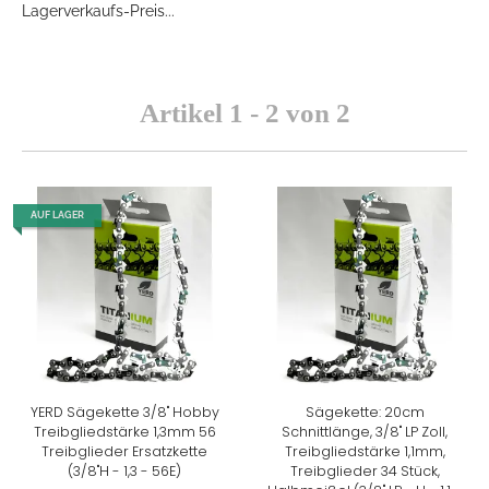
Lagerverkaufs-Preis...
Artikel 1 - 2 von 2
AUF LAGER
YERD Sägekette 3/8" Hobby
Sägekette: 20cm
Treibgliedstärke 1,3mm 56
Schnittlänge, 3/8" LP Zoll,
Treibglieder Ersatzkette
Treibgliedstärke 1,1mm,
(3/8"H - 1,3 - 56E)
Treibglieder 34 Stück,