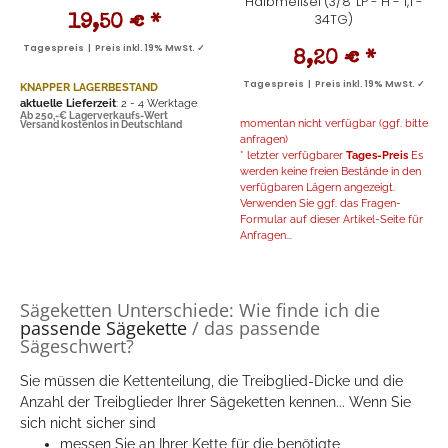
Halbmeißel (3/8" LP - H - 1,1 -
34TG)
19,50 €
*
Tagespreis | Preis inkl. 19% MwSt. ✓
8,20 €
*
Tagespreis | Preis inkl. 19% MwSt. ✓
KNAPPER LAGERBESTAND
aktuelle Lieferzeit
: 2 - 4 Werktage
Ab 250,-€ Lagerverkaufs-Wert
momentan nicht verfügbar (ggf. bitte
Versand kostenlos in Deutschland
anfragen)
* letzter verfügbarer
Tages-Preis
Es
werden keine freien Bestände in den
verfügbaren Lägern angezeigt.
Verwenden Sie ggf. das Fragen-
Formular auf dieser Artikel-Seite für
Anfragen...
Sägeketten Unterschiede: Wie finde ich die
passende Sägekette
/ das passende
Sägeschwert?
Sie müssen die Kettenteilung, die Treibglied-Dicke und die
Anzahl der Treibglieder Ihrer Sägeketten kennen... Wenn Sie
sich nicht sicher sind
messen Sie an Ihrer Kette für die benötigte