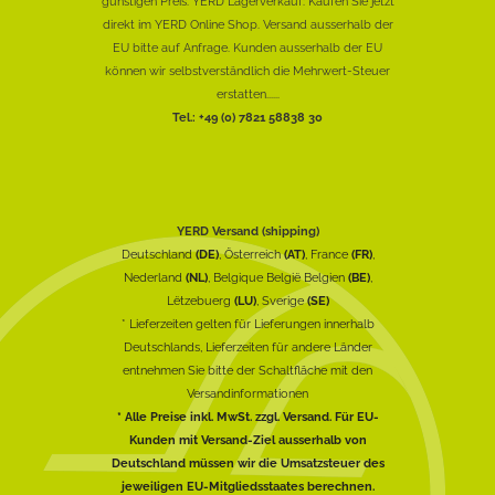
günstigen Preis. YERD Lagerverkauf: Kaufen Sie jetzt
direkt im YERD Online Shop. Versand ausserhalb der
EU bitte auf Anfrage. Kunden ausserhalb der EU
können wir selbstverständlich die Mehrwert-Steuer
erstatten......
Tel.: +49 (0) 7821 58838 30
YERD Versand (shipping)
Deutschland
(DE)
, Österreich
(AT)
, France
(FR)
,
Nederland
(NL)
, Belgique België Belgien
(BE)
,
Lëtzebuerg
(LU)
, Sverige
(SE)
* Lieferzeiten gelten für Lieferungen innerhalb
Deutschlands, Lieferzeiten für andere Länder
entnehmen Sie bitte der Schaltfläche mit den
Versandinformationen
* Alle Preise inkl. MwSt. zzgl. Versand. Für EU-
Kunden mit Versand-Ziel ausserhalb von
Deutschland müssen wir die Umsatzsteuer des
jeweiligen EU-Mitgliedsstaates berechnen.