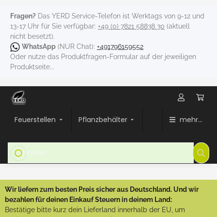
Fragen?
Das YERD Service-Telefon ist Werktags von 9-12 und
13-17 Uhr für Sie verfügbar:
+49 (0) 7821 58838 30
(aktuell
nicht besetzt).
WhatsApp
(NUR Chat):
+491796159552
Oder nutze das Produktfragen-Formular auf der jeweiligen
Produktseite...
Feuerstellen
Pflanzbehälter
mehr...
Wir liefern zum besten Preis sicher aus Deutschland. Und wir
bezahlen für deinen Einkauf Steuern in deinem Land:
Bestätige bitte kurz dein Lieferland innerhalb der EU, um