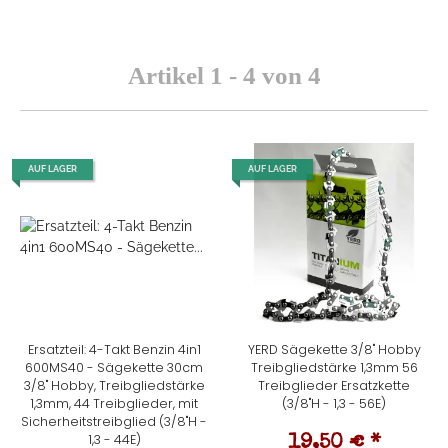
Artikel 1 - 4 von 4
AUF LAGER
AUF LAGER
Ersatzteil: 4-Takt Benzin 4in1
YERD Sägekette 3/8" Hobby
600MS40 - Sägekette 30cm
Treibgliedstärke 1,3mm 56
3/8" Hobby, Treibgliedstärke
Treibglieder Ersatzkette
1,3mm, 44 Treibglieder, mit
(3/8"H - 1,3 - 56E)
Sicherheitstreibglied (3/8"H -
1,3 - 44E)
19,50 €
*