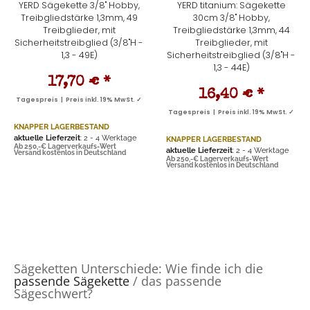
YERD Sägekette 3/8" Hobby,
YERD titanium: Sägekette
Treibgliedstärke 1,3mm, 49
30cm 3/8" Hobby,
Treibglieder, mit
Treibgliedstärke 1,3mm, 44
Sicherheitstreibglied (3/8"H -
Treibglieder, mit
1,3 - 49E)
Sicherheitstreibglied (3/8"H -
1,3 - 44E)
17,70 €
*
16,40 €
*
Tagespreis | Preis inkl. 19% MwSt. ✓
Tagespreis | Preis inkl. 19% MwSt. ✓
KNAPPER LAGERBESTAND
aktuelle Lieferzeit
: 2 - 4 Werktage
KNAPPER LAGERBESTAND
Ab 250,-€ Lagerverkaufs-Wert
aktuelle Lieferzeit
: 2 - 4 Werktage
Versand kostenlos in Deutschland
Ab 250,-€ Lagerverkaufs-Wert
Versand kostenlos in Deutschland
Sägeketten Unterschiede: Wie finde ich die
passende Sägekette
/ das passende
Sägeschwert?