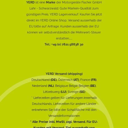
YERD
ist eine
Marke
der Motorgeräte Fischer GmbH
Lahr - Schwarzwald: Gute Marken-Qualität zum
günstigen Preis. YERD Lagerverkauf: Kaufen Sie jetzt
direkt im YERD Online Shop. Versand ausserhalb der
EU bitte auf Anfrage. Kunden ausserhalb der EU
können wir selbstverständlich die Mehrwert-Steuer
erstatten......
Tel.: +49 (0) 7821 58838 30
YERD Versand (shipping)
Deutschland
(DE)
, Österreich
(AT)
, France
(FR)
,
Nederland
(NL)
, Belgique België Belgien
(BE)
,
Lëtzebuerg
(LU)
, Sverige
(SE)
* Lieferzeiten gelten für Lieferungen innerhalb
Deutschlands, Lieferzeiten für andere Länder
entnehmen Sie bitte der Schaltfläche mit den
Versandinformationen
* Alle Preise inkl. MwSt. zzgl. Versand. Für EU-
Kunden mit Versand-Ziel ausserhalb von