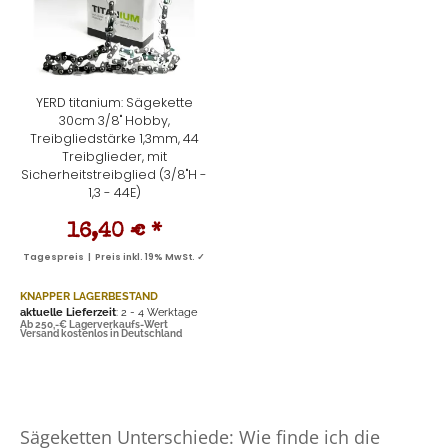
YERD titanium: Sägekette
30cm 3/8" Hobby,
Treibgliedstärke 1,3mm, 44
Treibglieder, mit
Sicherheitstreibglied (3/8"H -
1,3 - 44E)
16,40 €
*
Tagespreis | Preis inkl. 19% MwSt. ✓
KNAPPER LAGERBESTAND
aktuelle Lieferzeit
: 2 - 4 Werktage
Ab 250,-€ Lagerverkaufs-Wert
Versand kostenlos in Deutschland
Sägeketten Unterschiede: Wie finde ich die