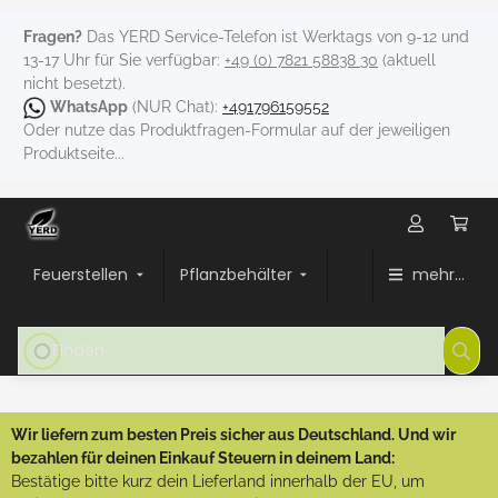
Fragen?
Das YERD Service-Telefon ist Werktags von 9-12 und
13-17 Uhr für Sie verfügbar:
+49 (0) 7821 58838 30
(aktuell
nicht besetzt).
WhatsApp
(NUR Chat):
+491796159552
Oder nutze das Produktfragen-Formular auf der jeweiligen
Produktseite...
Feuerstellen
Pflanzbehälter
mehr...
Wir liefern zum besten Preis sicher aus Deutschland. Und wir
bezahlen für deinen Einkauf Steuern in deinem Land:
Bestätige bitte kurz dein Lieferland innerhalb der EU, um