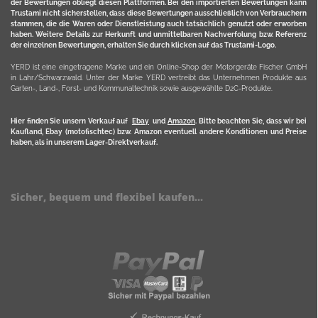
der Bewertungen obliegt diesen Plattformen. Bei den importierten Bewertungen kann
Trustami nicht sicherstellen, dass diese Bewertungen ausschließlich von Verbrauchern
stammen, die die Waren oder Dienstleistung auch tatsächlich genutzt oder erworben
haben. Weitere Details zur Herkunft und unmittelbaren Nachverfolung bzw. Referenz
der einzelnen Bewertungen, erhalten Sie durch klicken auf das Trustami-Logo.
YERD ist eine eingetragene Marke und ein Online-Shop der Motorgeräte Fischer GmbH
in Lahr/Schwarzwald. Unter der Marke YERD vertreibt das Unternehmen Produkte aus
Garten-, Land-, Forst- und Kommunaltechnik sowie ausgewählte D2C-Produkte.
Hier finden Sie unsern Verkauf auf
Ebay
und
Amazon
. Bitte beachten Sie, dass wir bei
Kaufland, Ebay (motofischtec) bzw. Amazon eventuell andere Konditionen und Preise
haben, als in unserem Lager-Direktverkauf.
Sicher, bequem und flexibel kaufen...