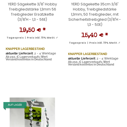
YERD Sägekette 3/8" Hobby
YERD Sägekette 35cm 3/8"
Treibgliedstärke 1,3mm 56
Hobby, Treibgliedstärke
Treibglieder Ersatzkette
1,3mm, 50 Treibglieder, mit
(3/8"H - 1,3 - 56E)
Sicherheitstreibglied (3/8"H -
1,3 - 50E)
19,50 €
*
15,40 €
*
Tagespreis | Preis inkl. 19% MwSt. ✓
Tagespreis | Preis inkl. 19% MwSt. ✓
KNAPPER LAGERBESTAND
aktuelle Lieferzeit
: 2 - 4 Werktage
KNAPPER LAGERBESTAND
Ab 250,-€ Lagerverkaufs-Wert
aktuelle Lieferzeit
: 2 - 4 Werktage
Versand kostenlos in Deutschland
Ab 250,-€ Lagerverkaufs-Wert
Versand kostenlos in Deutschland
AUF LAGER