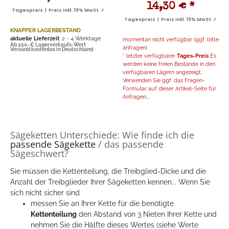
14,30 €
*
Tagespreis | Preis inkl. 19% MwSt. ✓
Tagespreis | Preis inkl. 19% MwSt. ✓
KNAPPER LAGERBESTAND
aktuelle Lieferzeit
: 2 - 4 Werktage
momentan nicht verfügbar (ggf. bitte
Ab 250,-€ Lagerverkaufs-Wert
anfragen)
Versand kostenlos in Deutschland
* letzter verfügbarer
Tages-Preis
Es
werden keine freien Bestände in den
verfügbaren Lägern angezeigt.
Verwenden Sie ggf. das Fragen-
Formular auf dieser Artikel-Seite für
Anfragen...
Sägeketten Unterschiede: Wie finde ich die
passende Sägekette
/ das passende
Sägeschwert?
Sie müssen die Kettenteilung, die Treibglied-Dicke und die
Anzahl der Treibglieder Ihrer Sägeketten kennen... Wenn Sie
sich nicht sicher sind
messen Sie an Ihrer Kette für die benötigte
Kettenteilung
den Abstand von 3 Nieten Ihrer Kette und
nehmen Sie die Hälfte dieses Wertes (siehe Werte