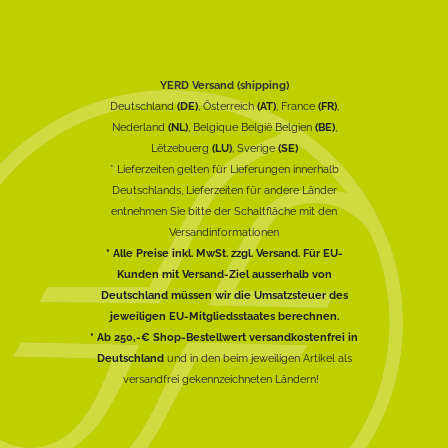
YERD Versand (shipping)
Deutschland
(DE)
, Österreich
(AT)
, France
(FR)
,
Nederland
(NL)
, Belgique België Belgien
(BE)
,
Lëtzebuerg
(LU)
, Sverige
(SE)
* Lieferzeiten gelten für Lieferungen innerhalb
Deutschlands, Lieferzeiten für andere Länder
entnehmen Sie bitte der Schaltfläche mit den
Versandinformationen
* Alle Preise inkl. MwSt. zzgl. Versand. Für EU-
Kunden mit Versand-Ziel ausserhalb von
Deutschland müssen wir die Umsatzsteuer des
jeweiligen EU-Mitgliedsstaates berechnen.
* Ab 250,-€ Shop-Bestellwert versandkostenfrei in
Deutschland
und in den beim jeweiligen Artikel als
versandfrei gekennzeichneten Ländern!