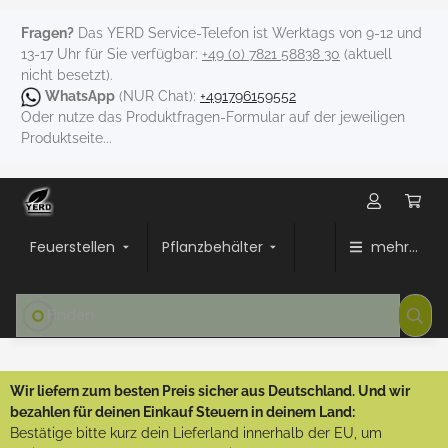
Fragen?
Das YERD Service-Telefon ist Werktags von 9-12 und
13-17 Uhr für Sie verfügbar:
+49 (0) 7821 58838 30
(aktuell
nicht besetzt).
WhatsApp
(NUR Chat):
+491796159552
Oder nutze das Produktfragen-Formular auf der jeweiligen
Produktseite...
Feuerstellen
Pflanzbehälter
mehr...
Wir liefern zum besten Preis sicher aus Deutschland. Und wir
bezahlen für deinen Einkauf Steuern in deinem Land:
Bestätige bitte kurz dein Lieferland innerhalb der EU, um