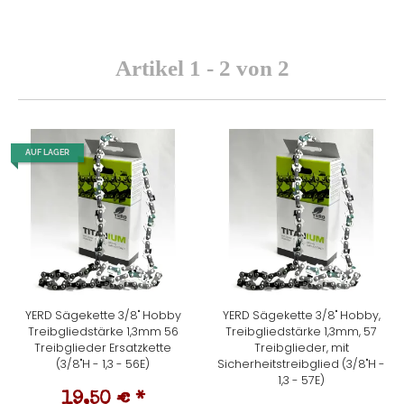
Artikel 1 - 2 von 2
AUF LAGER
YERD Sägekette 3/8" Hobby
YERD Sägekette 3/8" Hobby,
Treibgliedstärke 1,3mm 56
Treibgliedstärke 1,3mm, 57
Treibglieder Ersatzkette
Treibglieder, mit
(3/8"H - 1,3 - 56E)
Sicherheitstreibglied (3/8"H -
1,3 - 57E)
19,50 €
*