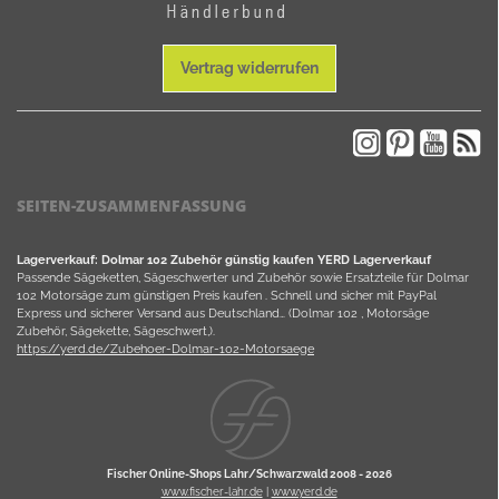
Vertrag widerrufen
SEITEN-ZUSAMMENFASSUNG
Lagerverkauf: Dolmar 102 Zubehör günstig kaufen YERD Lagerverkauf
Passende Sägeketten, Sägeschwerter und Zubehör sowie Ersatzteile für Dolmar
102 Motorsäge zum günstigen Preis kaufen . Schnell und sicher mit PayPal
Express und sicherer Versand aus Deutschland… (Dolmar 102 , Motorsäge
Zubehör, Sägekette, Sägeschwert,).
https://yerd.de/Zubehoer-Dolmar-102-Motorsaege
Fischer Online-Shops Lahr/Schwarzwald 2008 -
2026
www.fischer-lahr.de
|
www.yerd.de