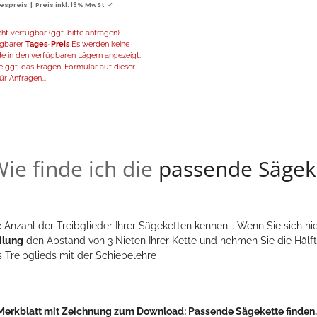
spreis | Preis inkl. 19% MwSt. ✓
t verfügbar (ggf. bitte anfragen)
fügbarer
Tages-Preis
Es werden keine
de in den verfügbaren Lägern angezeigt.
 ggf. das Fragen-Formular auf dieser
ür Anfragen...
ie finde ich die
passende Sägek
 Anzahl der Treibglieder Ihrer Sägeketten kennen... Wenn Sie sich nic
ilung
den Abstand von 3 Nieten Ihrer Kette und nehmen Sie die Hälft
s Treibglieds mit der Schiebelehre
Merkblatt mit Zeichnung zum Download:
Passende Sägekette finden..