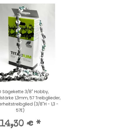
D Sägekette 3/8" Hobby,
dstärke 1,3mm, 57 Treibglieder,
rheitstreibglied (3/8"H - 1,3 -
57E)
14,30 €
*