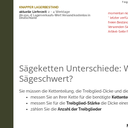
Tage
KNAPPER LAGERBESTAND
aktuelle Lieferzeit
: 2 - 4 Werktage
momentan nich
Ab 250,-€ Lagerverkaufs-Wert Versand kostenlos in
* letzter ver
Deutschland
freien Bestän
Verwenden Sie
Artikel-Seite f
Sägeketten Unterschiede: W
Sägeschwert?
Sie müssen die Kettenteilung, die Treibglied-Dicke und die
messen Sie an Ihrer Kette für die benötigte
Kettente
messen Sie für die
Treibglied-Stärke
die Dicke eine
zählen Sie die
Anzahl der Treibglieder