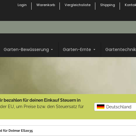
Login
Warenkorb
Vergleichsliste
Shipping
Kontak
Garten-Bewässerung
Garten-Ernte
Gartentechnik
r bezahlen für deinen Einkauf Steuern in
b der EU, um Preise bzw. den Steuersatz für
Deutschland
end für Dolmar ES2035