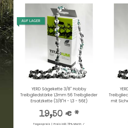
AUF LAGER
YERD Sägekette 3/8" Hobby
YER
Treibgliedstärke 1,3mm 56 Treibglieder
Treibglie
Ersatzkette (3/8"H - 1,3 - 56E)
mit Siche
19,50 €
*
Tagespreis | Preis inkl. 19% MwSt. ✓