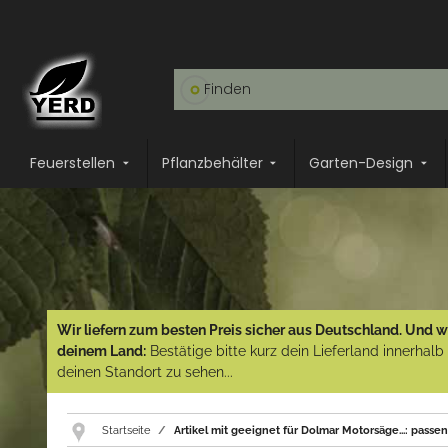
Feuerstellen
Pflanzbehälter
Garten-Design
Wir liefern zum besten Preis sicher aus Deutschland. Und wi
deinem Land:
Bestätige bitte kurz dein Lieferland innerhal
deinen Standort zu sehen...
Startseite
Artikel mit geeignet für Dolmar Motorsäge...: pass