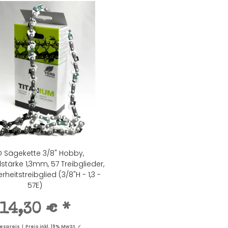
D Sägekette 3/8" Hobby,
dstärke 1,3mm, 57 Treibglieder,
rheitstreibglied (3/8"H - 1,3 -
57E)
14,30 €
*
spreis | Preis inkl. 19% MwSt. ✓