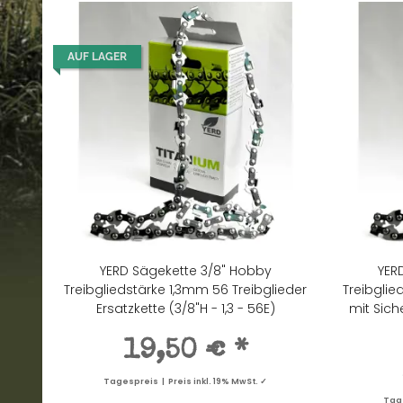
AUF LAGER
YERD Sägekette 3/8" Hobby
YER
Treibgliedstärke 1,3mm 56 Treibglieder
Treibglie
Ersatzkette (3/8"H - 1,3 - 56E)
mit Siche
19,50 €
*
Tagespreis | Preis inkl. 19% MwSt. ✓
Tage