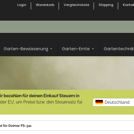
Login
Warenkorb
Vergleichsliste
Shipping
Kontak
Garten-Bewässerung
Garten-Ernte
Gartentechnik
r bezahlen für deinen Einkauf Steuern in
b der EU, um Preise bzw. den Steuersatz für
Deutschland
nd für Dolmar PS-341