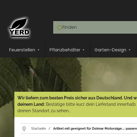
Feuerstellen
Pflanzbehälter
Garten-Design
Wir liefern zum besten Preis sicher aus Deutschland. Und wi
deinem Land:
Bestätige bitte kurz dein Lieferland innerhal
deinen Standort zu sehen...
Startseite
Artikel mit geeignet für Dolmar Motorsäge...: passe