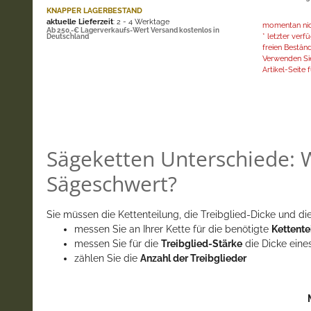
KNAPPER LAGERBESTAND
aktuelle Lieferzeit
: 2 - 4 Werktage
momentan nich
Ab 250,-€ Lagerverkaufs-Wert Versand kostenlos in
* letzter ver
Deutschland
freien Bestän
Verwenden Sie
Artikel-Seite f
Sägeketten Unterschiede: W
Sägeschwert?
Sie müssen die Kettenteilung, die Treibglied-Dicke und die
messen Sie an Ihrer Kette für die benötigte
Kettente
messen Sie für die
Treibglied-Stärke
die Dicke eine
zählen Sie die
Anzahl der Treibglieder