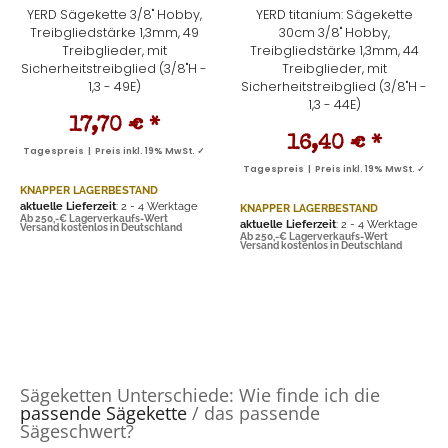
YERD Sägekette 3/8" Hobby,
YERD titanium: Sägekette
Treibgliedstärke 1,3mm, 49
30cm 3/8" Hobby,
Treibglieder, mit
Treibgliedstärke 1,3mm, 44
Sicherheitstreibglied (3/8"H -
Treibglieder, mit
1,3 - 49E)
Sicherheitstreibglied (3/8"H -
1,3 - 44E)
17,70 €
*
16,40 €
*
Tagespreis | Preis inkl. 19% MwSt. ✓
Tagespreis | Preis inkl. 19% MwSt. ✓
KNAPPER LAGERBESTAND
aktuelle Lieferzeit
: 2 - 4 Werktage
KNAPPER LAGERBESTAND
Ab 250,-€ Lagerverkaufs-Wert
aktuelle Lieferzeit
: 2 - 4 Werktage
Versand kostenlos in Deutschland
Ab 250,-€ Lagerverkaufs-Wert
Versand kostenlos in Deutschland
Sägeketten Unterschiede: Wie finde ich die
passende Sägekette
/ das passende
Sägeschwert?