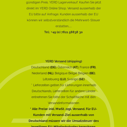
günstigen Preis. YERD Lagerverkauf: Kaufen Sie jetzt
direkt im YERD Online Shop. Versand ausserhalb der
EU bitte auf Anfrage. Kunden ausserhalb der EU
können wir selbstverständlich die Mehrwert-Steuer
erstatten......
Tel.: +49 (0) 7821 58838 30
YERD Versand (shipping)
Deutschland
(DE)
, Österreich
(AT)
, France
(FR)
,
Nederland
(NL)
, Belgique België Belgien
(BE)
,
Lëtzebuerg
(LU)
, Sverige
(SE)
* Lieferzeiten gelten für Lieferungen innerhalb
Deutschlands, Lieferzeiten für andere Länder
entnehmen Sie bitte der Schaltfläche mit den
Versandinformationen
* Alle Preise inkl. MwSt. zzgl. Versand. Für EU-
Kunden mit Versand-Ziel ausserhalb von
Deutschland müssen wir die Umsatzsteuer des
jeweiligen EU-Mitgliedsstaates berechnen.