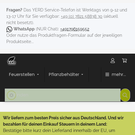
Fragen?
Das YERD Service-Telefon ist Werktags von 9-12 und
13-17 Uhr für Sie verfügbar:
+49 (0) 7821 58838 30
(aktuell
nicht besetzt).
WhatsApp
(NUR Chat):
+491796159552
Oder nutze das Produktfragen-Formular auf der jeweiligen
Produktseite...
Feuerstellen
Pflanzbehälter
mehr...
Wir liefern zum besten Preis sicher aus Deutschland. Und wir
bezahlen für deinen Einkauf Steuern in deinem Land:
Bestätige bitte kurz dein Lieferland innerhalb der EU, um