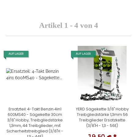
Artikel 1 - 4 von 4
AUF LAGER
AUF LAGER
Ersatzteil: 4-Takt Benzin 4in1
YERD Sägekette 3/8" Hobby
600MS40 - Sägekette 30cm
Treibgliedstärke 1,3mm 56
3/8" Hobby, Treibgliedstärke
Treibglieder Ersatzkette
1,3mm, 44 Treibglieder, mit
(3/8"H - 1,3 - 56E)
Sicherheitstreibglied (3/8"H -
1,3 - 44E)