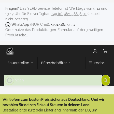
Fragen?
Das YERD Service-Telefon ist Werktags von 9-12 und
13-17 Uhr für Sie verfügbar:
+49 (0) 7821 58838 30
(aktuell
nicht besetzt).
WhatsApp
(NUR Chat):
+491796159552
Oder nutze das Produktfragen-Formular auf der jeweiligen
Produktseite...
Feuerstellen
Pflanzbehälter
mehr...
Wir liefern zum besten Preis sicher aus Deutschland. Und wir
bezahlen für deinen Einkauf Steuern in deinem Land:
Bestätige bitte kurz dein Lieferland innerhalb der EU, um