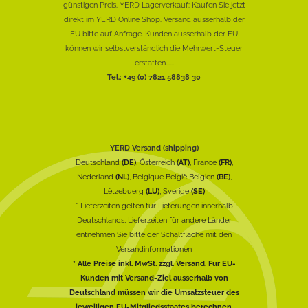
günstigen Preis. YERD Lagerverkauf: Kaufen Sie jetzt
direkt im YERD Online Shop. Versand ausserhalb der
EU bitte auf Anfrage. Kunden ausserhalb der EU
können wir selbstverständlich die Mehrwert-Steuer
erstatten......
Tel.: +49 (0) 7821 58838 30
YERD Versand (shipping)
Deutschland
(DE)
, Österreich
(AT)
, France
(FR)
,
Nederland
(NL)
, Belgique België Belgien
(BE)
,
Lëtzebuerg
(LU)
, Sverige
(SE)
* Lieferzeiten gelten für Lieferungen innerhalb
Deutschlands, Lieferzeiten für andere Länder
entnehmen Sie bitte der Schaltfläche mit den
Versandinformationen
* Alle Preise inkl. MwSt. zzgl. Versand. Für EU-
Kunden mit Versand-Ziel ausserhalb von
Deutschland müssen wir die Umsatzsteuer des
jeweiligen EU-Mitgliedsstaates berechnen.