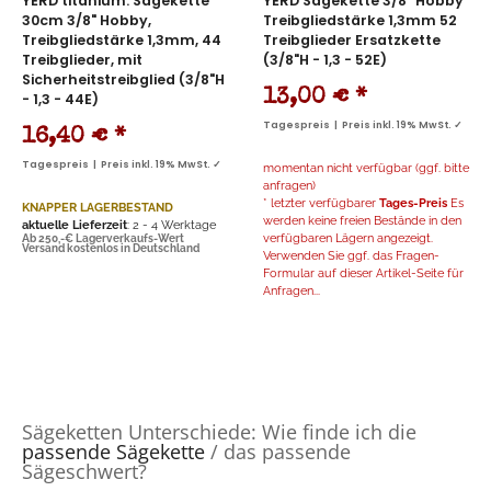
YERD titanium: Sägekette
YERD Sägekette 3/8" Hobby
30cm 3/8" Hobby,
Treibgliedstärke 1,3mm 52
Treibgliedstärke 1,3mm, 44
Treibglieder Ersatzkette
Treibglieder, mit
(3/8"H - 1,3 - 52E)
Sicherheitstreibglied (3/8"H
13,00 €
*
- 1,3 - 44E)
Tagespreis | Preis inkl. 19% MwSt. ✓
16,40 €
*
Tagespreis | Preis inkl. 19% MwSt. ✓
momentan nicht verfügbar (ggf. bitte
anfragen)
* letzter verfügbarer
Tages-Preis
Es
KNAPPER LAGERBESTAND
werden keine freien Bestände in den
aktuelle Lieferzeit
: 2 - 4 Werktage
verfügbaren Lägern angezeigt.
Ab 250,-€ Lagerverkaufs-Wert
Versand kostenlos in Deutschland
Verwenden Sie ggf. das Fragen-
Formular auf dieser Artikel-Seite für
Anfragen...
Sägeketten Unterschiede: Wie finde ich die
passende Sägekette
/ das passende
Sägeschwert?