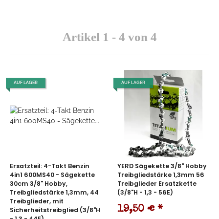
Artikel 1 - 4 von 4
AUF LAGER
AUF LAGER
Ersatzteil: 4-Takt Benzin
YERD Sägekette 3/8" Hobby
4in1 600MS40 - Sägekette
Treibgliedstärke 1,3mm 56
30cm 3/8" Hobby,
Treibglieder Ersatzkette
Treibgliedstärke 1,3mm, 44
(3/8"H - 1,3 - 56E)
Treibglieder, mit
19,50 €
*
Sicherheitstreibglied (3/8"H
- 1,3 - 44E)