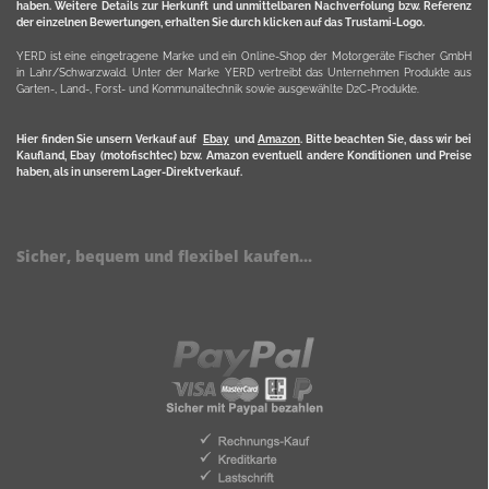
haben. Weitere Details zur Herkunft und unmittelbaren Nachverfolung bzw. Referenz
der einzelnen Bewertungen, erhalten Sie durch klicken auf das Trustami-Logo.
YERD ist eine eingetragene Marke und ein Online-Shop der Motorgeräte Fischer GmbH
in Lahr/Schwarzwald. Unter der Marke YERD vertreibt das Unternehmen Produkte aus
Garten-, Land-, Forst- und Kommunaltechnik sowie ausgewählte D2C-Produkte.
Hier finden Sie unsern Verkauf auf
Ebay
und
Amazon
. Bitte beachten Sie, dass wir bei
Kaufland, Ebay (motofischtec) bzw. Amazon eventuell andere Konditionen und Preise
haben, als in unserem Lager-Direktverkauf.
Sicher, bequem und flexibel kaufen...