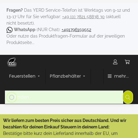
Fragen?
Das YERD Service-Telefon ist Werktags von 9-12 und
13-17 Uhr für Sie verfügbar:
+49 (0) 7821 58838 30
(aktuell
nicht besetzt).
WhatsApp
(NUR Chat):
+491796159552
Oder nutze das Produktfragen-Formular auf der jeweiligen
Produktseite...
Feuerstellen
Pflanzbehälter
mehr...
Wir liefern zum besten Preis sicher aus Deutschland. Und wir
bezahlen für deinen Einkauf Steuern in deinem Land:
Bestätige bitte kurz dein Lieferland innerhalb der EU, um