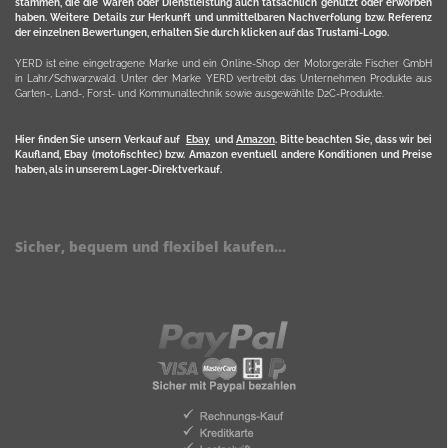
stammen, die die Waren oder Dienstleistung auch tatsächlich genutzt oder erworben
haben. Weitere Details zur Herkunft und unmittelbaren Nachverfolung bzw. Referenz
der einzelnen Bewertungen, erhalten Sie durch klicken auf das Trustami-Logo.
YERD ist eine eingetragene Marke und ein Online-Shop der Motorgeräte Fischer GmbH
in Lahr/Schwarzwald. Unter der Marke YERD vertreibt das Unternehmen Produkte aus
Garten-, Land-, Forst- und Kommunaltechnik sowie ausgewählte D2C-Produkte.
Hier finden Sie unsern Verkauf auf
Ebay
und
Amazon
. Bitte beachten Sie, dass wir bei
Kaufland, Ebay (motofischtec) bzw. Amazon eventuell andere Konditionen und Preise
haben, als in unserem Lager-Direktverkauf.
Sicher, bequem und flexibel kaufen...