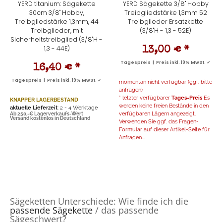
YERD titanium: Sägekette
YERD Sägekette 3/8" Hobby
30cm 3/8" Hobby,
Treibgliedstärke 1,3mm 52
Treibgliedstärke 1,3mm, 44
Treibglieder Ersatzkette
Treibglieder, mit
(3/8"H - 1,3 - 52E)
Sicherheitstreibglied (3/8"H -
1,3 - 44E)
13,00 €
*
Tagespreis | Preis inkl. 19% MwSt. ✓
16,40 €
*
Tagespreis | Preis inkl. 19% MwSt. ✓
momentan nicht verfügbar (ggf. bitte
anfragen)
* letzter verfügbarer
Tages-Preis
Es
KNAPPER LAGERBESTAND
werden keine freien Bestände in den
aktuelle Lieferzeit
: 2 - 4 Werktage
verfügbaren Lägern angezeigt.
Ab 250,-€ Lagerverkaufs-Wert
Versand kostenlos in Deutschland
Verwenden Sie ggf. das Fragen-
Formular auf dieser Artikel-Seite für
Anfragen...
Sägeketten Unterschiede: Wie finde ich die
passende Sägekette
/ das passende
Sägeschwert?