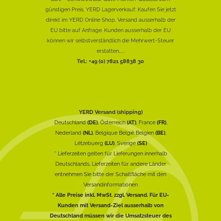
günstigen Preis. YERD Lagerverkauf: Kaufen Sie jetzt
direkt im YERD Online Shop. Versand ausserhalb der
EU bitte auf Anfrage. Kunden ausserhalb der EU
können wir selbstverständlich die Mehrwert-Steuer
erstatten......
Tel.: +49 (0) 7821 58838 30
YERD Versand (shipping)
Deutschland
(DE)
, Österreich
(AT)
, France
(FR)
,
Nederland
(NL)
, Belgique België Belgien
(BE)
,
Lëtzebuerg
(LU)
, Sverige
(SE)
* Lieferzeiten gelten für Lieferungen innerhalb
Deutschlands, Lieferzeiten für andere Länder
entnehmen Sie bitte der Schaltfläche mit den
Versandinformationen
* Alle Preise inkl. MwSt. zzgl. Versand. Für EU-
Kunden mit Versand-Ziel ausserhalb von
Deutschland müssen wir die Umsatzsteuer des