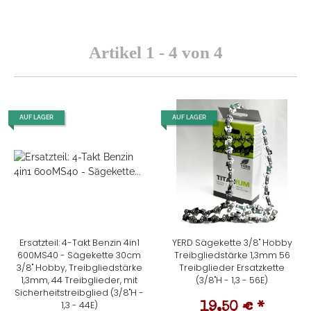
Artikel 1 - 4 von 4
AUF LAGER
AUF LAGER
Ersatzteil: 4-Takt Benzin 4in1
YERD Sägekette 3/8" Hobby
600MS40 - Sägekette 30cm
Treibgliedstärke 1,3mm 56
3/8" Hobby, Treibgliedstärke
Treibglieder Ersatzkette
1,3mm, 44 Treibglieder, mit
(3/8"H - 1,3 - 56E)
Sicherheitstreibglied (3/8"H -
1,3 - 44E)
19,50 €
*