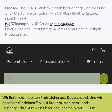
Fragen?
Das YERD Service-Telefon ist Werktags von 9-12 und
13-17 Uhr für Sie verfügbar:
+49 (0) 7821 58838 30
(aktuell
nicht besetzt).
WhatsApp
(NUR Chat):
+491796159552
Oder nutze das Produktfragen-Formular auf der jeweiligen
Produktseite...
Feuerstellen
Pflanzbehälter
mehr...
Wir liefern zum besten Preis sicher aus Deutschland. Und wir
bezahlen für deinen Einkauf Steuern in deinem Land:
Bestätige bitte kurz dein Lieferland innerhalb der EU, um