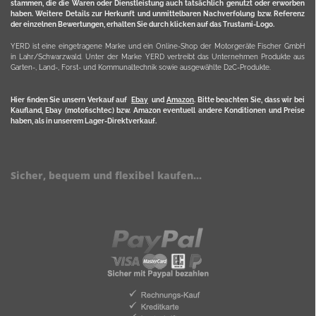
stammen, die die Waren oder Dienstleistung auch tatsächlich genutzt oder erworben
haben. Weitere Details zur Herkunft und unmittelbaren Nachverfolung bzw. Referenz
der einzelnen Bewertungen, erhalten Sie durch klicken auf das Trustami-Logo.
YERD ist eine eingetragene Marke und ein Online-Shop der Motorgeräte Fischer GmbH
in Lahr/Schwarzwald. Unter der Marke YERD vertreibt das Unternehmen Produkte aus
Garten-, Land-, Forst- und Kommunaltechnik sowie ausgewählte D2C-Produkte.
Hier finden Sie unsern Verkauf auf
Ebay
und
Amazon
. Bitte beachten Sie, dass wir bei
Kaufland, Ebay (motofischtec) bzw. Amazon eventuell andere Konditionen und Preise
haben, als in unserem Lager-Direktverkauf.
Sicher, bequem und flexibel kaufen...