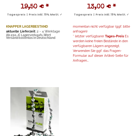
19,50 €
*
13,00 €
*
Tagespreis | Preis inkl. 19% MwSt. ✓
Tagespreis | Preis inkl. 19% MwSt. ✓
KNAPPER LAGERBESTAND
momentan nicht verfügbar (ggf. bitte
aktuelle Lieferzeit
: 2 - 4 Werktage
anfragen)
Ab 250,-€ Lagerverkaufs-Wert
* letzter verfügbarer
Tages-Preis
Es
Versand kostenlos in Deutschland
werden keine freien Bestände in den
verfügbaren Lägern angezeigt.
Verwenden Sie ggf. das Fragen-
Formular auf dieser Artikel-Seite für
Anfragen...