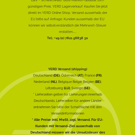
Lahr - Schwarzwald: Gute Marken-Qualität zum
günstigen Preis. YERD Lagerverkauf: Kaufen Sie jetzt
direkt im YERD Online Shop. Versand ausserhalb der
EU bitte auf Anfrage. Kunden ausserhalb der EU
können wir selbstverständlich die Mehrwert-Steuer
erstatten......
Tel.: +49 (0) 7821 58838 30
YERD Versand (shipping)
Deutschland
(DE)
, Österreich
(AT)
, France
(FR)
,
Nederland
(NL)
, Belgique België Belgien
(BE)
,
Lëtzebuerg
(LU)
, Sverige
(SE)
* Lieferzeiten gelten für Lieferungen innerhalb
Deutschlands, Lieferzeiten für andere Länder
entnehmen Sie bitte der Schaltfläche mit den
Versandinformationen
* Alle Preise inkl. MwSt. zzgl. Versand. Für EU-
Kunden mit Versand-Ziel ausserhalb von
Deutschland müssen wir die Umsatzsteuer des