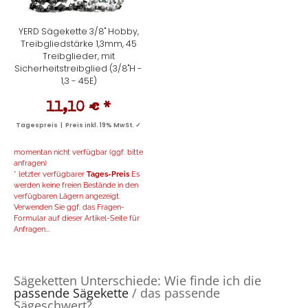
YERD Sägekette 3/8" Hobby,
Treibgliedstärke 1,3mm, 45
Treibglieder, mit
Sicherheitstreibglied (3/8"H -
1,3 - 45E)
11,10 €
*
Tagespreis | Preis inkl. 19% MwSt. ✓
momentan nicht verfügbar (ggf. bitte
anfragen)
* letzter verfügbarer
Tages-Preis
Es
werden keine freien Bestände in den
verfügbaren Lägern angezeigt.
Verwenden Sie ggf. das Fragen-
Formular auf dieser Artikel-Seite für
Anfragen...
Sägeketten Unterschiede: Wie finde ich die
passende Sägekette
/ das passende
Sägeschwert?