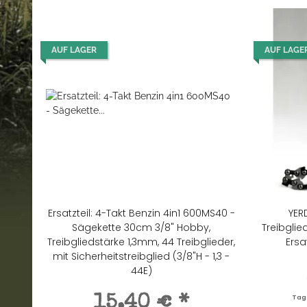
AUF LAGER
AUF LAGE
Ersatzteil: 4-Takt Benzin 4in1 600MS40 -
YER
Sägekette 30cm 3/8" Hobby,
Treibglie
Treibgliedstärke 1,3mm, 44 Treibglieder,
Ersa
mit Sicherheitstreibglied (3/8"H - 1,3 -
44E)
15,40 €
*
Tage