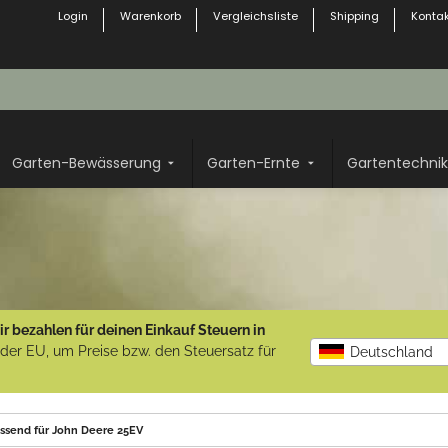
Login
Warenkorb
Vergleichsliste
Shipping
Kontak
Garten-Bewässerung
Garten-Ernte
Gartentechnik
r bezahlen für deinen Einkauf Steuern in
b der EU, um Preise bzw. den Steuersatz für
Deutschland
passend für John Deere 25EV