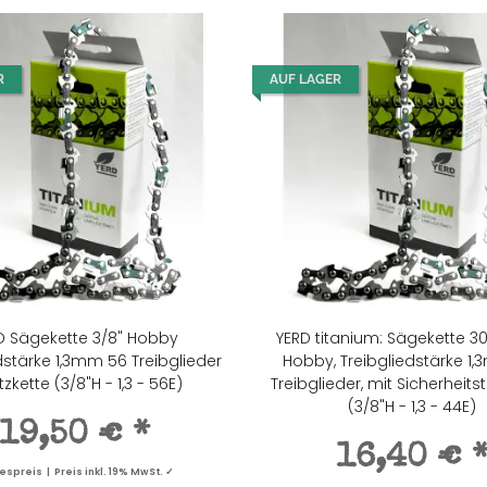
R
AUF LAGER
D Sägekette 3/8" Hobby
YERD titanium: Sägekette 3
dstärke 1,3mm 56 Treibglieder
Hobby, Treibgliedstärke 1,
tzkette (3/8"H - 1,3 - 56E)
Treibglieder, mit Sicherheits
(3/8"H - 1,3 - 44E)
19,50 €
*
16,40 €
spreis | Preis inkl. 19% MwSt. ✓