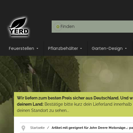
Feuerstellen
Pflanzbehälter
Garten-Design
Wir liefern zum besten Preis sicher aus Deutschland. Und wi
deinem Land:
Bestätige bitte kurz dein Lieferland innerhal
deinen Standort zu sehen...
Startseite
Artikel mit geeignet für John Deere Motorsäge...: 