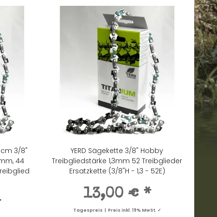
0cm 3/8"
YERD Sägekette 3/8" Hobby
3mm, 44
Treibgliedstärke 1,3mm 52 Treibglieder
treibglied
Ersatzkette (3/8"H - 1,3 - 52E)
13,00 €
*
*
Tagespreis | Preis inkl. 19% MwSt. ✓