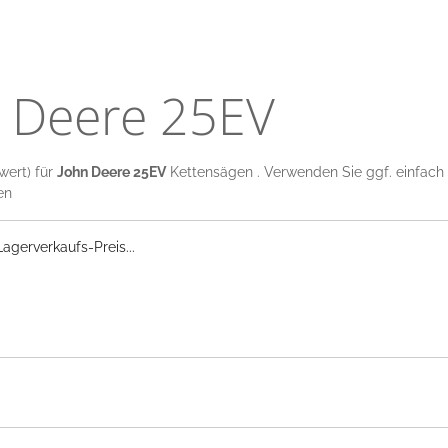
n Deere 25EV
wert) für
John Deere 25EV
Kettensägen . Verwenden Sie ggf. einfach d
en
gerverkaufs-Preis...