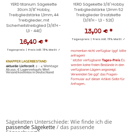
YERD titanium: Sägekette
YERD Sägekette 3/8" Hobby
30cm 3/8" Hobby,
Treibgliedstärke 1,3mm 52
Treibgliedstärke 1,3mm, 44
Treibglieder Ersatzkette
Treibglieder, mit
(3/8"H - 1,3 - 52E)
Sicherheitstreibglied (3/8"H -
1,3 - 44E)
13,00 €
*
Tagespreis | Preis inkl. 19% MwSt. ✓
16,40 €
*
Tagespreis | Preis inkl. 19% MwSt. ✓
momentan nicht verfügbar (ggf. bitte
anfragen)
* letzter verfügbarer
Tages-Preis
Es
KNAPPER LAGERBESTAND
werden keine freien Bestände in den
aktuelle Lieferzeit
: 2 - 4 Werktage
verfügbaren Lägern angezeigt.
Ab 250,-€ Lagerverkaufs-Wert
Versand kostenlos in Deutschland
Verwenden Sie ggf. das Fragen-
Formular auf dieser Artikel-Seite für
Anfragen...
Sägeketten Unterschiede: Wie finde ich die
passende Sägekette
/ das passende