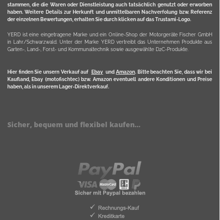
stammen, die die Waren oder Dienstleistung auch tatsächlich genutzt oder erworben
haben. Weitere Details zur Herkunft und unmittelbaren Nachverfolung bzw. Referenz
der einzelnen Bewertungen, erhalten Sie durch klicken auf das Trustami-Logo.
YERD ist eine eingetragene Marke und ein Online-Shop der Motorgeräte Fischer GmbH
in Lahr/Schwarzwald. Unter der Marke YERD vertreibt das Unternehmen Produkte aus
Garten-, Land-, Forst- und Kommunaltechnik sowie ausgewählte D2C-Produkte.
Hier finden Sie unsern Verkauf auf
Ebay
und
Amazon
. Bitte beachten Sie, dass wir bei
Kaufland, Ebay (motofischtec) bzw. Amazon eventuell andere Konditionen und Preise
haben, als in unserem Lager-Direktverkauf.
Sicher, bequem und flexibel kaufen...