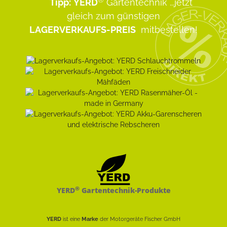
Tipp:
YERD
Gartentechnik
...jetzt
gleich zum günstigen
LAGERVERKAUFS-PREIS
mitbestellen!
®
YERD
Gartentechnik-Produkte
YERD
ist eine
Marke
der Motorgeräte Fischer GmbH