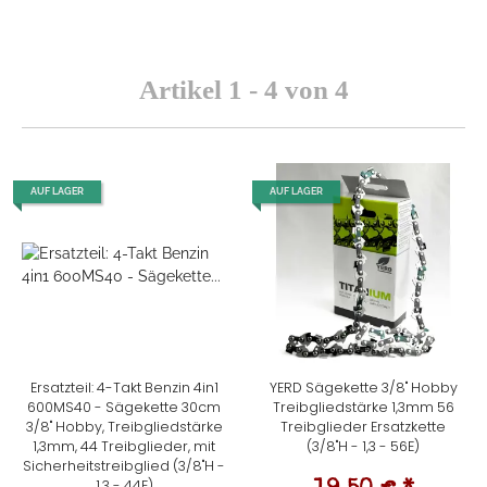
Artikel 1 - 4 von 4
AUF LAGER
AUF LAGER
Ersatzteil: 4-Takt Benzin 4in1
YERD Sägekette 3/8" Hobby
600MS40 - Sägekette 30cm
Treibgliedstärke 1,3mm 56
3/8" Hobby, Treibgliedstärke
Treibglieder Ersatzkette
1,3mm, 44 Treibglieder, mit
(3/8"H - 1,3 - 56E)
Sicherheitstreibglied (3/8"H -
1,3 - 44E)