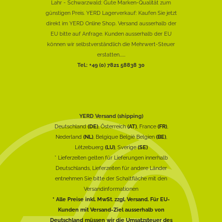
Lahr - Schwarzwald: Gute Marken-Qualität zum
günstigen Preis. YERD Lagerverkauf: Kaufen Sie jetzt
direkt im YERD Online Shop. Versand ausserhalb der
EU bitte auf Anfrage. Kunden ausserhalb der EU
können wir selbstverständlich die Mehrwert-Steuer
erstatten......
Tel.: +49 (0) 7821 58838 30
YERD Versand (shipping)
Deutschland
(DE)
, Österreich
(AT)
, France
(FR)
,
Nederland
(NL)
, Belgique België Belgien
(BE)
,
Lëtzebuerg
(LU)
, Sverige
(SE)
* Lieferzeiten gelten für Lieferungen innerhalb
Deutschlands, Lieferzeiten für andere Länder
entnehmen Sie bitte der Schaltfläche mit den
Versandinformationen
* Alle Preise inkl. MwSt. zzgl. Versand. Für EU-
Kunden mit Versand-Ziel ausserhalb von
Deutschland müssen wir die Umsatzsteuer des