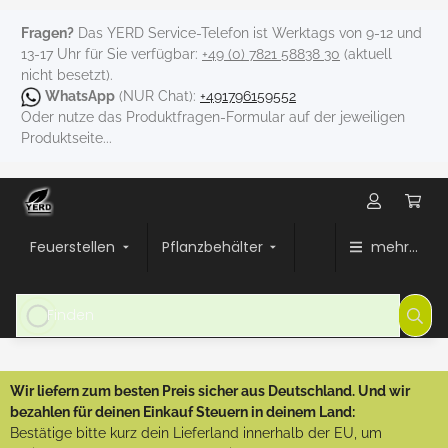
Fragen?
Das YERD Service-Telefon ist Werktags von 9-12 und
13-17 Uhr für Sie verfügbar:
+49 (0) 7821 58838 30
(aktuell
nicht besetzt).
WhatsApp
(NUR Chat):
+491796159552
Oder nutze das Produktfragen-Formular auf der jeweiligen
Produktseite...
Feuerstellen
Pflanzbehälter
mehr...
Wir liefern zum besten Preis sicher aus Deutschland. Und wir
bezahlen für deinen Einkauf Steuern in deinem Land:
Bestätige bitte kurz dein Lieferland innerhalb der EU, um