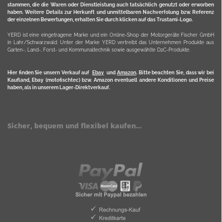
stammen, die die Waren oder Dienstleistung auch tatsächlich genutzt oder erworben
haben. Weitere Details zur Herkunft und unmittelbaren Nachverfolung bzw. Referenz
der einzelnen Bewertungen, erhalten Sie durch klicken auf das Trustami-Logo.
YERD ist eine eingetragene Marke und ein Online-Shop der Motorgeräte Fischer GmbH
in Lahr/Schwarzwald. Unter der Marke YERD vertreibt das Unternehmen Produkte aus
Garten-, Land-, Forst- und Kommunaltechnik sowie ausgewählte D2C-Produkte.
Hier finden Sie unsern Verkauf auf
Ebay
und
Amazon
. Bitte beachten Sie, dass wir bei
Kaufland, Ebay (motofischtec) bzw. Amazon eventuell andere Konditionen und Preise
haben, als in unserem Lager-Direktverkauf.
Sicher, bequem und flexibel kaufen...