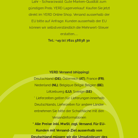
Lahr - Schwarzwald: Gute Marken-Qualität zum
günstigen Preis. YERD Lagerverkauf: Kaufen Sie jetzt
direkt im YERD Online Shop. Versand ausserhalb der
EU bitte auf Anfrage. Kunden ausserhalb der EU
können wir selbstverständlich die Mehrwert-Steuer
erstatten......
Tel.: +49 (0) 7821 58838 30
YERD Versand (shipping)
Deutschland
(DE)
, Österreich
(AT)
, France
(FR)
,
Nederland
(NL)
, Belgique België Belgien
(BE)
,
Lëtzebuerg
(LU)
, Sverige
(SE)
* Lieferzeiten gelten für Lieferungen innerhalb
Deutschlands, Lieferzeiten für andere Länder
entnehmen Sie bitte der Schaltfläche mit den
Versandinformationen
* Alle Preise inkl. MwSt. zzgl. Versand. Für EU-
Kunden mit Versand-Ziel ausserhalb von
Deutschland müssen wir die Umsatzsteuer des