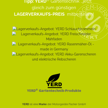
Tipp:
YERD
Gartentechnik
...jetzt
gleich zum günstigen
LAGERVERKAUFS-PREIS
mitbestellen!
®
YERD
Gartentechnik-Produkte
YERD
ist eine
Marke
der Motorgeräte Fischer GmbH