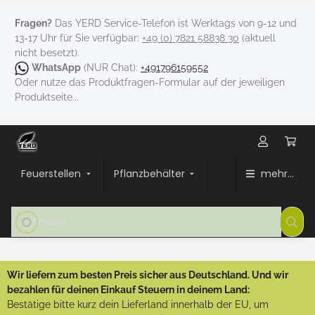
Fragen?
Das YERD Service-Telefon ist Werktags von 9-12 und
13-17 Uhr für Sie verfügbar:
+49 (0) 7821 58838 30
(aktuell
nicht besetzt).
WhatsApp
(NUR Chat):
+491796159552
Oder nutze das Produktfragen-Formular auf der jeweiligen
Produktseite...
Feuerstellen
Pflanzbehälter
mehr...
Wir liefern zum besten Preis sicher aus Deutschland. Und wir
bezahlen für deinen Einkauf Steuern in deinem Land:
Bestätige bitte kurz dein Lieferland innerhalb der EU, um