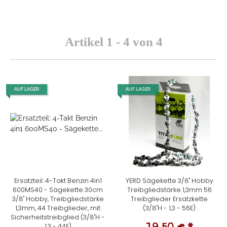
Artikel 1 - 4 von 4
AUF LAGER
AUF LAGER
Ersatzteil: 4-Takt Benzin 4in1
YERD Sägekette 3/8" Hobby
600MS40 - Sägekette 30cm
Treibgliedstärke 1,3mm 56
3/8" Hobby, Treibgliedstärke
Treibglieder Ersatzkette
1,3mm, 44 Treibglieder, mit
(3/8"H - 1,3 - 56E)
Sicherheitstreibglied (3/8"H -
1,3 - 44E)