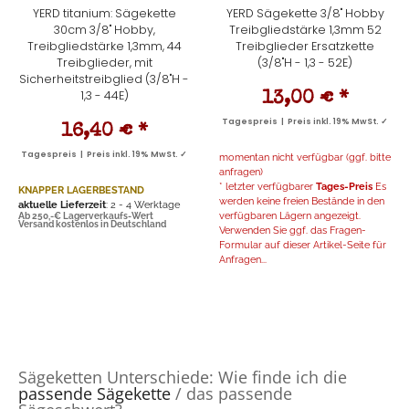
YERD titanium: Sägekette
YERD Sägekette 3/8" Hobby
30cm 3/8" Hobby,
Treibgliedstärke 1,3mm 52
Treibgliedstärke 1,3mm, 44
Treibglieder Ersatzkette
Treibglieder, mit
(3/8"H - 1,3 - 52E)
Sicherheitstreibglied (3/8"H -
1,3 - 44E)
13,00 €
*
Tagespreis | Preis inkl. 19% MwSt. ✓
16,40 €
*
Tagespreis | Preis inkl. 19% MwSt. ✓
momentan nicht verfügbar (ggf. bitte
anfragen)
* letzter verfügbarer
Tages-Preis
Es
KNAPPER LAGERBESTAND
werden keine freien Bestände in den
aktuelle Lieferzeit
: 2 - 4 Werktage
verfügbaren Lägern angezeigt.
Ab 250,-€ Lagerverkaufs-Wert
Versand kostenlos in Deutschland
Verwenden Sie ggf. das Fragen-
Formular auf dieser Artikel-Seite für
Anfragen...
Sägeketten Unterschiede: Wie finde ich die
passende Sägekette
/ das passende