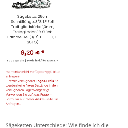
Sägekette: 25cm
Schnittlänge, 3/8" LP Zoll,
Treibgliedstärke 1,3mm,
Treibglieder 38 Stück,
Halbmeißel (3/8" LP - H - 1,3 -
38TG)
9,20 €
*
Tagespreis | Preis inkl. 19% MwSt. ✓
momentan nicht verfügbar (ggf. bitte
anfragen)
* letzter verfügbarer
Tages-Preis
Es
werden keine freien Bestände in den
verfügbaren Lägern angezeigt.
Verwenden Sie ggf. das Fragen-
Formular auf dieser Artikel-Seite für
Anfragen...
Sägeketten Unterschiede: Wie finde ich die