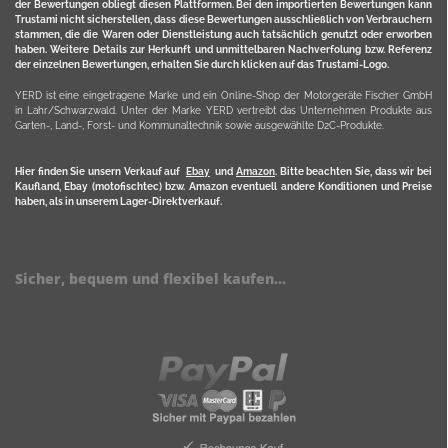
der Bewertungen obliegt diesen Plattformen. Bei den importierten Bewertungen kann
Trustami nicht sicherstellen, dass diese Bewertungen ausschließlich von Verbrauchern
stammen, die die Waren oder Dienstleistung auch tatsächlich genutzt oder erworben
haben. Weitere Details zur Herkunft und unmittelbaren Nachverfolung bzw. Referenz
der einzelnen Bewertungen, erhalten Sie durch klicken auf das Trustami-Logo.
YERD ist eine eingetragene Marke und ein Online-Shop der Motorgeräte Fischer GmbH
in Lahr/Schwarzwald. Unter der Marke YERD vertreibt das Unternehmen Produkte aus
Garten-, Land-, Forst- und Kommunaltechnik sowie ausgewählte D2C-Produkte.
Hier finden Sie unsern Verkauf auf
Ebay
und
Amazon
. Bitte beachten Sie, dass wir bei
Kaufland, Ebay (motofischtec) bzw. Amazon eventuell andere Konditionen und Preise
haben, als in unserem Lager-Direktverkauf.
Sicher, bequem und flexibel kaufen...