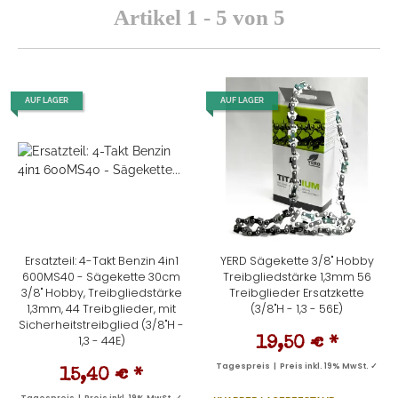
Artikel 1 - 5 von 5
AUF LAGER
AUF LAGER
Ersatzteil: 4-Takt Benzin 4in1
YERD Sägekette 3/8" Hobby
600MS40 - Sägekette 30cm
Treibgliedstärke 1,3mm 56
3/8" Hobby, Treibgliedstärke
Treibglieder Ersatzkette
1,3mm, 44 Treibglieder, mit
(3/8"H - 1,3 - 56E)
Sicherheitstreibglied (3/8"H -
1,3 - 44E)
19,50 €
*
Tagespreis | Preis inkl. 19% MwSt. ✓
15,40 €
*