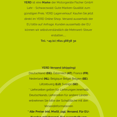
YERD
ist eine
Marke
der Motorgeräte Fischer GmbH
Lahr - Schwarzwald: Gute Marken-Qualität zum
günstigen Preis. YERD Lagerverkauf: Kaufen Sie jetzt
direkt im YERD Online Shop. Versand ausserhalb der
EU bitte auf Anfrage. Kunden ausserhalb der EU
können wir selbstverständlich die Mehrwert-Steuer
erstatten......
Tel.: +49 (0) 7821 58838 30
YERD Versand (shipping)
Deutschland
(DE)
, Österreich
(AT)
, France
(FR)
,
Nederland
(NL)
, Belgique België Belgien
(BE)
,
Lëtzebuerg
(LU)
, Sverige
(SE)
* Lieferzeiten gelten für Lieferungen innerhalb
Deutschlands, Lieferzeiten für andere Länder
entnehmen Sie bitte der Schaltfläche mit den
Versandinformationen
* Alle Preise inkl. MwSt. zzgl. Versand. Für EU-