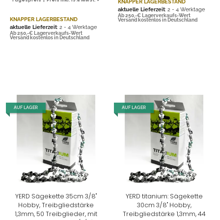
Tagespreis | Preis inkl. 19% MwSt. ✓
KNAPPER LAGERBESTAND
aktuelle Lieferzeit
: 2 - 4 Werktage
Ab 250,-€ Lagerverkaufs-Wert
KNAPPER LAGERBESTAND
Versand kostenlos in Deutschland
aktuelle Lieferzeit
: 2 - 4 Werktage
Ab 250,-€ Lagerverkaufs-Wert
Versand kostenlos in Deutschland
AUF LAGER
AUF LAGER
YERD Sägekette 35cm 3/8"
YERD titanium: Sägekette
Hobby, Treibgliedstärke
30cm 3/8" Hobby,
1,3mm, 50 Treibglieder, mit
Treibgliedstärke 1,3mm, 44