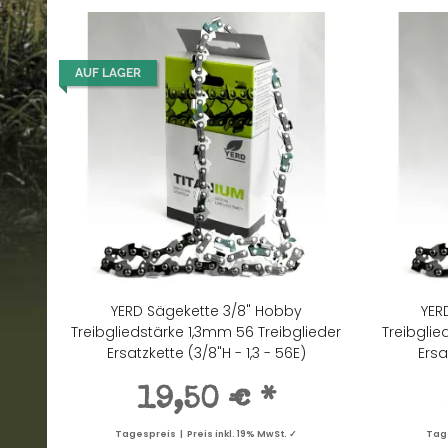
AUF LAGER
YERD Sägekette 3/8" Hobby
YER
Treibgliedstärke 1,3mm 56 Treibglieder
Treibglie
Ersatzkette (3/8"H - 1,3 - 56E)
Ersa
19,50 €
*
Tagespreis | Preis inkl. 19% MwSt. ✓
Tage