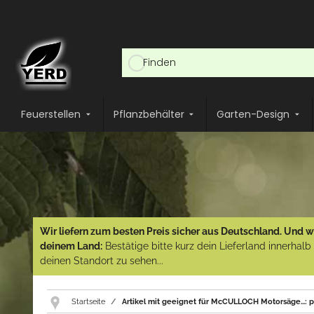
Feuerstellen
Pflanzbehälter
Garten-Design
Wir liefern zum besten Preis sicher aus Deutschland. Und wi
deinem Land:
Bestätige bitte kurz dein Lieferland innerhal
deinen Standort zu sehen...
Startseite
Artikel mit geeignet für McCULLOCH Motorsäge...: