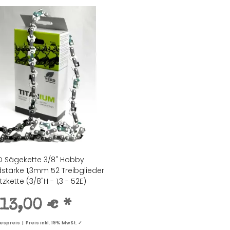
D Sägekette 3/8" Hobby
dstärke 1,3mm 52 Treibglieder
tzkette (3/8"H - 1,3 - 52E)
13,00 €
*
spreis | Preis inkl. 19% MwSt. ✓