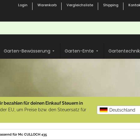
Login
Warenkorb
Vergleichsliste
Shipping
Kontak
Garten-Bewässerung
Garten-Ernte
Gartentechnik
r bezahlen für deinen Einkauf Steuern in
b der EU, um Preise bzw. den Steuersatz für
Deutschland
 passend für Mc CULLOCH 435