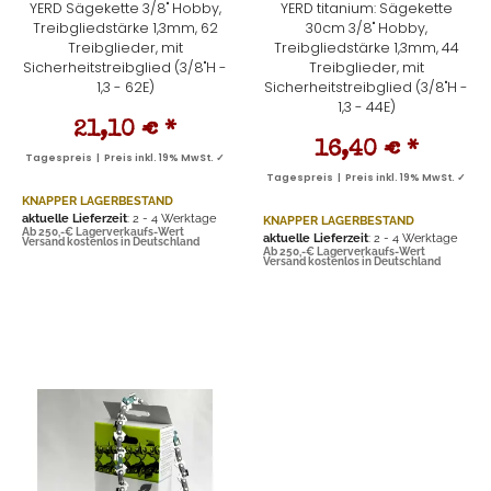
YERD Sägekette 3/8" Hobby,
YERD titanium: Sägekette
Treibgliedstärke 1,3mm, 62
30cm 3/8" Hobby,
Treibglieder, mit
Treibgliedstärke 1,3mm, 44
Sicherheitstreibglied (3/8"H -
Treibglieder, mit
1,3 - 62E)
Sicherheitstreibglied (3/8"H -
1,3 - 44E)
21,10 €
*
16,40 €
*
Tagespreis | Preis inkl. 19% MwSt. ✓
Tagespreis | Preis inkl. 19% MwSt. ✓
KNAPPER LAGERBESTAND
aktuelle Lieferzeit
: 2 - 4 Werktage
KNAPPER LAGERBESTAND
Ab 250,-€ Lagerverkaufs-Wert
aktuelle Lieferzeit
: 2 - 4 Werktage
Versand kostenlos in Deutschland
Ab 250,-€ Lagerverkaufs-Wert
Versand kostenlos in Deutschland