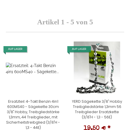
Artikel 1 - 5 von 5
AUF LAGER
AUF LAGER
Ersatzteil: 4-Takt Benzin 4in1
YERD Sägekette 3/8" Hobby
600MS40 - Sägekette 30cm
Treibgliedstärke 1,3mm 56
3/8" Hobby, Treibgliedstärke
Treibglieder Ersatzkette
1,3mm, 44 Treibglieder, mit
(3/8"H - 1,3 - 56E)
Sicherheitstreibglied (3/8"H -
1,3 - 44E)
19,50 €
*