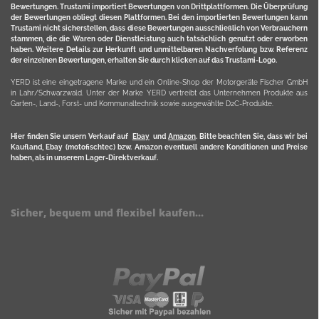
Bewertungen. Trustami importiert Bewertungen von Drittplattformen. Die Überprüfung
der Bewertungen obliegt diesen Plattformen. Bei den importierten Bewertungen kann
Trustami nicht sicherstellen, dass diese Bewertungen ausschließlich von Verbrauchern
stammen, die die Waren oder Dienstleistung auch tatsächlich genutzt oder erworben
haben. Weitere Details zur Herkunft und unmittelbaren Nachverfolung bzw. Referenz
der einzelnen Bewertungen, erhalten Sie durch klicken auf das Trustami-Logo.
YERD ist eine eingetragene Marke und ein Online-Shop der Motorgeräte Fischer GmbH
in Lahr/Schwarzwald. Unter der Marke YERD vertreibt das Unternehmen Produkte aus
Garten-, Land-, Forst- und Kommunaltechnik sowie ausgewählte D2C-Produkte.
Hier finden Sie unsern Verkauf auf
Ebay
und
Amazon
. Bitte beachten Sie, dass wir bei
Kaufland, Ebay (motofischtec) bzw. Amazon eventuell andere Konditionen und Preise
haben, als in unserem Lager-Direktverkauf.
Sicher, bequem und flexibel kaufen...