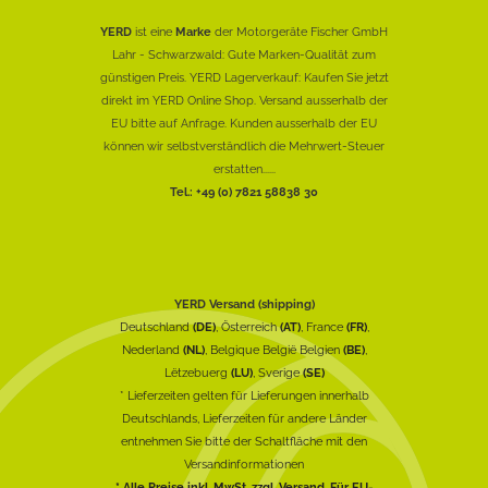
YERD
ist eine
Marke
der Motorgeräte Fischer GmbH
Lahr - Schwarzwald: Gute Marken-Qualität zum
günstigen Preis. YERD Lagerverkauf: Kaufen Sie jetzt
direkt im YERD Online Shop. Versand ausserhalb der
EU bitte auf Anfrage. Kunden ausserhalb der EU
können wir selbstverständlich die Mehrwert-Steuer
erstatten......
Tel.: +49 (0) 7821 58838 30
YERD Versand (shipping)
Deutschland
(DE)
, Österreich
(AT)
, France
(FR)
,
Nederland
(NL)
, Belgique België Belgien
(BE)
,
Lëtzebuerg
(LU)
, Sverige
(SE)
* Lieferzeiten gelten für Lieferungen innerhalb
Deutschlands, Lieferzeiten für andere Länder
entnehmen Sie bitte der Schaltfläche mit den
Versandinformationen
* Alle Preise inkl. MwSt. zzgl. Versand. Für EU-