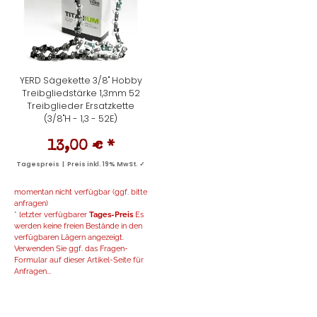
YERD Sägekette 3/8" Hobby
Treibgliedstärke 1,3mm 52
Treibglieder Ersatzkette
(3/8"H - 1,3 - 52E)
13,00 €
*
Tagespreis | Preis inkl. 19% MwSt. ✓
momentan nicht verfügbar (ggf. bitte
anfragen)
* letzter verfügbarer
Tages-Preis
Es
werden keine freien Bestände in den
verfügbaren Lägern angezeigt.
Verwenden Sie ggf. das Fragen-
Formular auf dieser Artikel-Seite für
Anfragen...