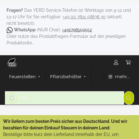
Fragen?
Das YERD Service-Telefon ist Werktags von 9-12 und
13-17 Uhr für Sie verfügbar:
+49 (0) 7821 58838 30
(aktuell
nicht besetzt).
WhatsApp
(NUR Chat):
+491796159552
Oder nutze das Produktfragen-Formular auf der jeweiligen
Produktseite...
Feuerstellen
Pflanzbehälter
mehr...
Wir liefern zum besten Preis sicher aus Deutschland. Und wir
bezahlen für deinen Einkauf Steuern in deinem Land:
Bestätige bitte kurz dein Lieferland innerhalb der EU, um