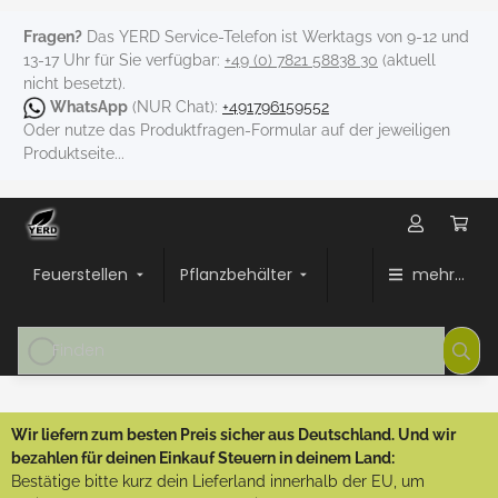
Fragen?
Das YERD Service-Telefon ist Werktags von 9-12 und
13-17 Uhr für Sie verfügbar:
+49 (0) 7821 58838 30
(aktuell
nicht besetzt).
WhatsApp
(NUR Chat):
+491796159552
Oder nutze das Produktfragen-Formular auf der jeweiligen
Produktseite...
Feuerstellen
Pflanzbehälter
mehr...
Wir liefern zum besten Preis sicher aus Deutschland. Und wir
bezahlen für deinen Einkauf Steuern in deinem Land:
Bestätige bitte kurz dein Lieferland innerhalb der EU, um