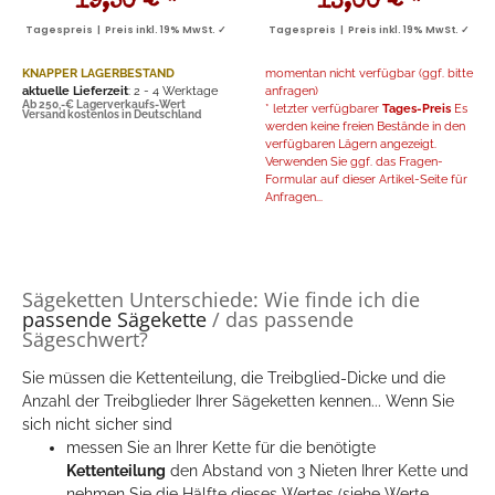
19,50 €
*
13,00 €
*
Tagespreis | Preis inkl. 19% MwSt. ✓
Tagespreis | Preis inkl. 19% MwSt. ✓
KNAPPER LAGERBESTAND
momentan nicht verfügbar (ggf. bitte
aktuelle Lieferzeit
: 2 - 4 Werktage
anfragen)
Ab 250,-€ Lagerverkaufs-Wert
* letzter verfügbarer
Tages-Preis
Es
Versand kostenlos in Deutschland
werden keine freien Bestände in den
verfügbaren Lägern angezeigt.
Verwenden Sie ggf. das Fragen-
Formular auf dieser Artikel-Seite für
Anfragen...
Sägeketten Unterschiede: Wie finde ich die
passende Sägekette
/ das passende
Sägeschwert?
Sie müssen die Kettenteilung, die Treibglied-Dicke und die
Anzahl der Treibglieder Ihrer Sägeketten kennen... Wenn Sie
sich nicht sicher sind
messen Sie an Ihrer Kette für die benötigte
Kettenteilung
den Abstand von 3 Nieten Ihrer Kette und
nehmen Sie die Hälfte dieses Wertes (siehe Werte