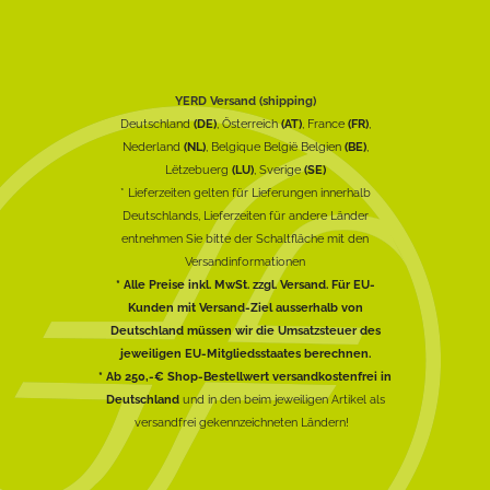
YERD Versand (shipping)
Deutschland
(DE)
, Österreich
(AT)
, France
(FR)
,
Nederland
(NL)
, Belgique België Belgien
(BE)
,
Lëtzebuerg
(LU)
, Sverige
(SE)
* Lieferzeiten gelten für Lieferungen innerhalb
Deutschlands, Lieferzeiten für andere Länder
entnehmen Sie bitte der Schaltfläche mit den
Versandinformationen
* Alle Preise inkl. MwSt. zzgl. Versand. Für EU-
Kunden mit Versand-Ziel ausserhalb von
Deutschland müssen wir die Umsatzsteuer des
jeweiligen EU-Mitgliedsstaates berechnen.
* Ab 250,-€ Shop-Bestellwert versandkostenfrei in
Deutschland
und in den beim jeweiligen Artikel als
versandfrei gekennzeichneten Ländern!