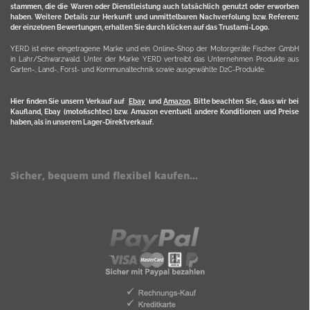
stammen, die die Waren oder Dienstleistung auch tatsächlich genutzt oder erworben
haben. Weitere Details zur Herkunft und unmittelbaren Nachverfolung bzw. Referenz
der einzelnen Bewertungen, erhalten Sie durch klicken auf das Trustami-Logo.
YERD ist eine eingetragene Marke und ein Online-Shop der Motorgeräte Fischer GmbH
in Lahr/Schwarzwald. Unter der Marke YERD vertreibt das Unternehmen Produkte aus
Garten-, Land-, Forst- und Kommunaltechnik sowie ausgewählte D2C-Produkte.
Hier finden Sie unsern Verkauf auf
Ebay
und
Amazon
. Bitte beachten Sie, dass wir bei
Kaufland, Ebay (motofischtec) bzw. Amazon eventuell andere Konditionen und Preise
haben, als in unserem Lager-Direktverkauf.
Sicher, bequem und flexibel kaufen...