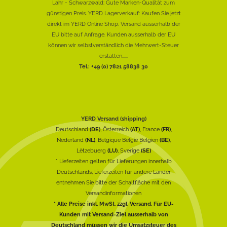
Lahr - Schwarzwald: Gute Marken-Qualität zum
günstigen Preis. YERD Lagerverkauf: Kaufen Sie jetzt
direkt im YERD Online Shop. Versand ausserhalb der
EU bitte auf Anfrage. Kunden ausserhalb der EU
können wir selbstverständlich die Mehrwert-Steuer
erstatten......
Tel.: +49 (0) 7821 58838 30
YERD Versand (shipping)
Deutschland
(DE)
, Österreich
(AT)
, France
(FR)
,
Nederland
(NL)
, Belgique België Belgien
(BE)
,
Lëtzebuerg
(LU)
, Sverige
(SE)
* Lieferzeiten gelten für Lieferungen innerhalb
Deutschlands, Lieferzeiten für andere Länder
entnehmen Sie bitte der Schaltfläche mit den
Versandinformationen
* Alle Preise inkl. MwSt. zzgl. Versand. Für EU-
Kunden mit Versand-Ziel ausserhalb von
Deutschland müssen wir die Umsatzsteuer des