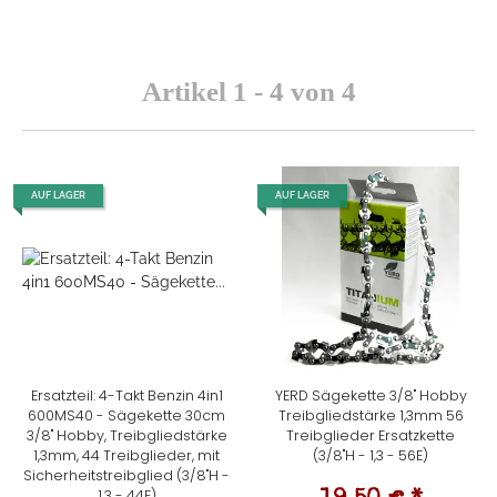
Artikel 1 - 4 von 4
AUF LAGER
AUF LAGER
Ersatzteil: 4-Takt Benzin 4in1
YERD Sägekette 3/8" Hobby
600MS40 - Sägekette 30cm
Treibgliedstärke 1,3mm 56
3/8" Hobby, Treibgliedstärke
Treibglieder Ersatzkette
1,3mm, 44 Treibglieder, mit
(3/8"H - 1,3 - 56E)
Sicherheitstreibglied (3/8"H -
1,3 - 44E)