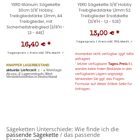
YERD titanium: Sägekette
YERD Sägekette 3/8" Hobby
30cm 3/8" Hobby,
Treibgliedstärke 1,3mm 52
Treibgliedstärke 1,3mm, 44
Treibglieder Ersatzkette
Treibglieder, mit
(3/8"H - 1,3 - 52E)
Sicherheitstreibglied (3/8"H -
1,3 - 44E)
13,00 €
*
Tagespreis | Preis inkl. 19% MwSt. ✓
16,40 €
*
Tagespreis | Preis inkl. 19% MwSt. ✓
momentan nicht verfügbar (ggf. bitte
anfragen)
* letzter verfügbarer
Tages-Preis
Es
KNAPPER LAGERBESTAND
werden keine freien Bestände in den
aktuelle Lieferzeit
: 2 - 4 Werktage
verfügbaren Lägern angezeigt.
Ab 250,-€ Lagerverkaufs-Wert
Versand kostenlos in Deutschland
Verwenden Sie ggf. das Fragen-
Formular auf dieser Artikel-Seite für
Anfragen...
Sägeketten Unterschiede: Wie finde ich die
passende Sägekette
/ das passende