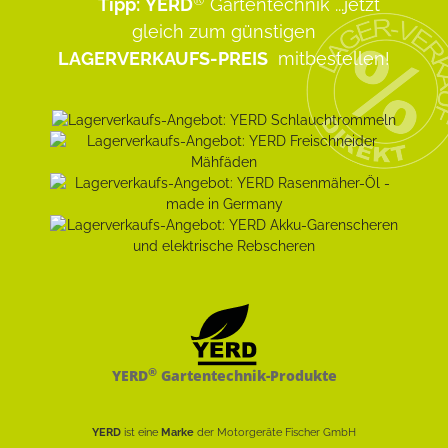
Tipp:
YERD
Gartentechnik
...jetzt
gleich zum günstigen
LAGERVERKAUFS-PREIS
mitbestellen!
®
YERD
Gartentechnik-Produkte
YERD
ist eine
Marke
der Motorgeräte Fischer GmbH