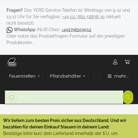
Fragen?
Das YERD Service-Telefon ist Werktags von 9-12 und
13-17 Uhr für Sie verfügbar:
+49 (0) 7821 58838 30
(aktuell
nicht besetzt).
WhatsApp
(NUR Chat):
+491796159552
Oder nutze das Produktfragen-Formular auf der jeweiligen
Produktseite...
Feuerstellen
Pflanzbehälter
mehr...
Wir liefern zum besten Preis sicher aus Deutschland. Und wir
bezahlen für deinen Einkauf Steuern in deinem Land:
Bestätige bitte kurz dein Lieferland innerhalb der EU, um