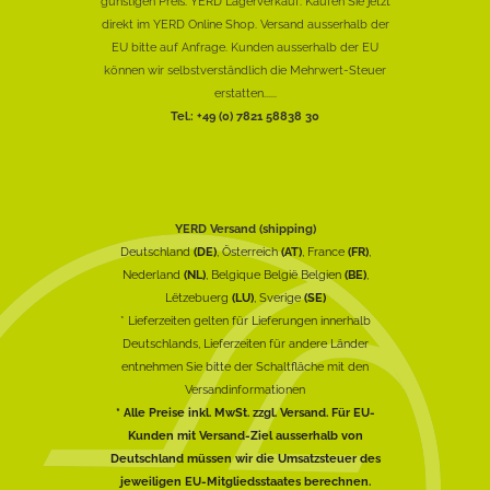
günstigen Preis. YERD Lagerverkauf: Kaufen Sie jetzt
direkt im YERD Online Shop. Versand ausserhalb der
EU bitte auf Anfrage. Kunden ausserhalb der EU
können wir selbstverständlich die Mehrwert-Steuer
erstatten......
Tel.: +49 (0) 7821 58838 30
YERD Versand (shipping)
Deutschland
(DE)
, Österreich
(AT)
, France
(FR)
,
Nederland
(NL)
, Belgique België Belgien
(BE)
,
Lëtzebuerg
(LU)
, Sverige
(SE)
* Lieferzeiten gelten für Lieferungen innerhalb
Deutschlands, Lieferzeiten für andere Länder
entnehmen Sie bitte der Schaltfläche mit den
Versandinformationen
* Alle Preise inkl. MwSt. zzgl. Versand. Für EU-
Kunden mit Versand-Ziel ausserhalb von
Deutschland müssen wir die Umsatzsteuer des
jeweiligen EU-Mitgliedsstaates berechnen.