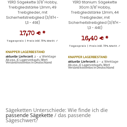
YERD Sägekette 3/8" Hobby,
YERD titanium: Sägekette
Treibgliedstärke 1,3mm, 49
30cm 3/8" Hobby,
Treibglieder, mit
Treibgliedstärke 1,3mm, 44
Sicherheitstreibglied (3/8"H -
Treibglieder, mit
1,3 - 49E)
Sicherheitstreibglied (3/8"H -
1,3 - 44E)
17,70 €
*
16,40 €
*
Tagespreis | Preis inkl. 19% MwSt. ✓
Tagespreis | Preis inkl. 19% MwSt. ✓
KNAPPER LAGERBESTAND
aktuelle Lieferzeit
: 2 - 4 Werktage
KNAPPER LAGERBESTAND
Ab 250,-€ Lagerverkaufs-Wert
aktuelle Lieferzeit
: 2 - 4 Werktage
Versand kostenlos in Deutschland
Ab 250,-€ Lagerverkaufs-Wert
Versand kostenlos in Deutschland
Sägeketten Unterschiede: Wie finde ich die
passende Sägekette
/ das passende
Sägeschwert?