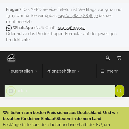
Fragen?
Das YERD Service-Telefon ist Werktags von 9-12 und
13-17 Uhr für Sie verfügbar:
+49 (0) 7821 58838 30
(aktuell
nicht besetzt).
WhatsApp
(NUR Chat):
+491796159552
Oder nutze das Produktfragen-Formular auf der jeweiligen
Produktseite...
Feuerstellen
Pflanzbehälter
mehr...
Wir liefern zum besten Preis sicher aus Deutschland. Und wir
bezahlen für deinen Einkauf Steuern in deinem Land:
Bestätige bitte kurz dein Lieferland innerhalb der EU, um