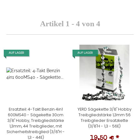
Artikel 1 - 4 von 4
AUF LAGER
AUF LAGER
Ersatzteil: 4-Takt Benzin 4in1
YERD Sägekette 3/8" Hobby
600MS40 - Sägekette 30cm
Treibgliedstärke 1,3mm 56
3/8" Hobby, Treibgliedstärke
Treibglieder Ersatzkette
1,3mm, 44 Treibglieder, mit
(3/8"H - 1,3 - 56E)
Sicherheitstreibglied (3/8"H -
1,3 - 44E)
19,50 €
*