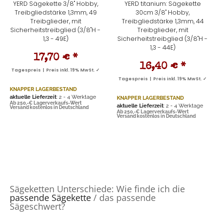
YERD Sägekette 3/8" Hobby,
YERD titanium: Sägekette
Treibgliedstärke 1,3mm, 49
30cm 3/8" Hobby,
Treibglieder, mit
Treibgliedstärke 1,3mm, 44
Sicherheitstreibglied (3/8"H -
Treibglieder, mit
1,3 - 49E)
Sicherheitstreibglied (3/8"H -
1,3 - 44E)
17,70 €
*
16,40 €
*
Tagespreis | Preis inkl. 19% MwSt. ✓
Tagespreis | Preis inkl. 19% MwSt. ✓
KNAPPER LAGERBESTAND
aktuelle Lieferzeit
: 2 - 4 Werktage
KNAPPER LAGERBESTAND
Ab 250,-€ Lagerverkaufs-Wert
aktuelle Lieferzeit
: 2 - 4 Werktage
Versand kostenlos in Deutschland
Ab 250,-€ Lagerverkaufs-Wert
Versand kostenlos in Deutschland
Sägeketten Unterschiede: Wie finde ich die
passende Sägekette
/ das passende
Sägeschwert?