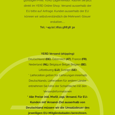
günstigen Preis. YERD Lagerverkauf: Kaufen Sie jetzt
direkt im YERD Online Shop. Versand ausserhalb der
EU bitte auf Anfrage. Kunden ausserhalb der EU
können wir selbstverständlich die Mehrwert-Steuer
erstatten......
Tel.: +49 (0) 7821 58838 30
YERD Versand (shipping)
Deutschland
(DE)
, Österreich
(AT)
, France
(FR)
,
Nederland
(NL)
, Belgique België Belgien
(BE)
,
Lëtzebuerg
(LU)
, Sverige
(SE)
* Lieferzeiten gelten für Lieferungen innerhalb
Deutschlands, Lieferzeiten für andere Länder
entnehmen Sie bitte der Schaltfläche mit den
Versandinformationen
* Alle Preise inkl. MwSt. zzgl. Versand. Für EU-
Kunden mit Versand-Ziel ausserhalb von
Deutschland müssen wir die Umsatzsteuer des
jeweiligen EU-Mitgliedsstaates berechnen.