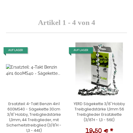
Artikel 1 - 4 von 4
AUF LAGER
AUF LAGER
Ersatzteil: 4-Takt Benzin 4in1
YERD Sägekette 3/8" Hobby
600MS40 - Sägekette 30cm
Treibgliedstärke 1,3mm 56
3/8" Hobby, Treibgliedstärke
Treibglieder Ersatzkette
1,3mm, 44 Treibglieder, mit
(3/8"H - 1,3 - 56E)
Sicherheitstreibglied (3/8"H -
1,3 - 44E)
19,50 €
*