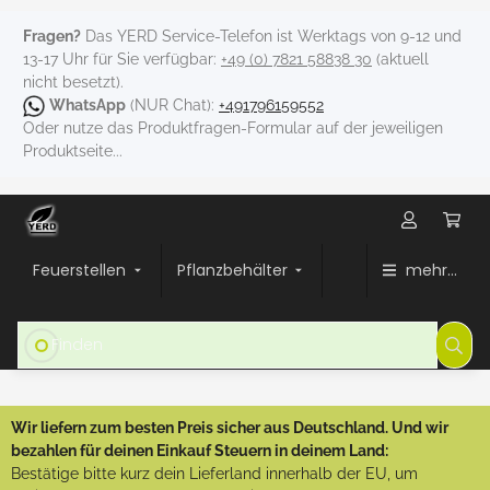
Fragen?
Das YERD Service-Telefon ist Werktags von 9-12 und
13-17 Uhr für Sie verfügbar:
+49 (0) 7821 58838 30
(aktuell
nicht besetzt).
WhatsApp
(NUR Chat):
+491796159552
Oder nutze das Produktfragen-Formular auf der jeweiligen
Produktseite...
Feuerstellen
Pflanzbehälter
mehr...
Wir liefern zum besten Preis sicher aus Deutschland. Und wir
bezahlen für deinen Einkauf Steuern in deinem Land:
Bestätige bitte kurz dein Lieferland innerhalb der EU, um