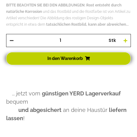
BITTE BEACHTEN SIE BEI DEN ABBILDUNGEN: Rost entsteht durch
natürliche Korrosion
und das Rostbild und die Rostfarbe ist von Artikel zu
Artikel verschieden! Die Abbildung des rostigen Design-Objekts
entspricht in etwa dem
tatsächlichen Rostbild, kann aber abweichen...
Stk
In den Warenkorb
... jetzt vom
günstigen YERD Lagerverkauf
bequem
und abgesichert
an deine Haustür
liefern
lassen
!