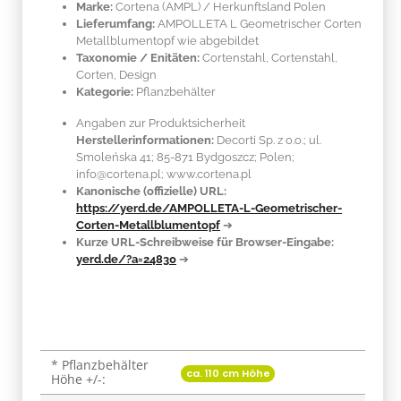
Marke:
Cortena
(AMPL)
/ Herkunftsland
Polen
Lieferumfang:
AMPOLLETA L Geometrischer Corten
Metallblumentopf wie abgebildet
Taxonomie / Enitäten:
Cortenstahl
, Cortenstahl,
Corten, Design
Kategorie:
Pflanzbehälter
Angaben zur Produktsicherheit
Herstellerinformationen:
Decorti Sp. z o.o.; ul.
Smoleńska 41; 85-871 Bydgoszcz; Polen;
info@cortena.pl; www.cortena.pl
Kanonische (offizielle) URL:
https://yerd.de/AMPOLLETA-L-Geometrischer-
Corten-Metallblumentopf
➔
Kurze URL-Schreibweise für Browser-Eingabe:
yerd.de/?a=24830
➔
* Pflanzbehälter
Produkteigenschaft
Wert
ca. 110 cm Höhe
Höhe +/-: