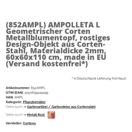
(852AMPL)
AMPOLLETA L
Geometrischer Corten
Metallblumentopf, rostiges
Design-Objekt aus Corten-
Stahl, Materialdicke 2mm,
60x60x110 cm, made in EU
(Versand kostenfrei*)
*
in Deutschland Lieferung frei Haus!
Artikelnummer:
852AMPL
GTIN (EAN):
4250699449499
HAN:
AMPL
Kategorie:
Pflanzbehälter
Siehe auch:
⇒
Gartenartikel / Gartendeko aus Cortenstahl
Siehe auch:
⇒
Metall Rost
Hersteller:
Cortena