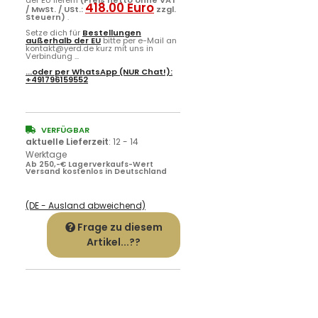
418.00 Euro
/ MwSt. / USt.:
zzgl.
Steuern)
.
Setze dich für
Bestellungen
außerhalb der EU
bitte per e-Mail an
kontakt@yerd.de kurz mit uns in
Verbindung ...
...oder per
WhatsApp
(NUR Chat!):
+491796159552
VERFÜGBAR
aktuelle Lieferzeit
:
12 - 14
Werktage
Ab 250,-€ Lagerverkaufs-Wert
Versand kostenlos in Deutschland
(DE - Ausland abweichend)
Frage zu diesem
Artikel...??