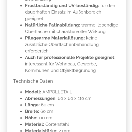
Frostbeständig und UV-beständig:
für den
dauerhaften Einsatz im Außenbereich
geeignet
Natürliche Patinabildung:
warme, lebendige
Oberfläche mit charaktervoller Wirkung
Pflegearme Materiallösung:
keine
zusätzliche Oberflächenbehandlung
erforderlich
Auch für professionelle Projekte geeignet:
interessant für Wohnbau, Gewerbe,
Kommunen und Objektbegrünung
Technische Daten
Modell:
AMPOLLETA L
Abmessungen:
60 x 60 x 110 cm
Länge:
60 cm
Breite:
60 cm
Höhe:
110 cm
Material:
Cortenstahl
Materialstärke:
2 mm