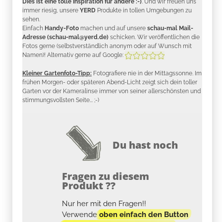
Dies ist eine tolle Inspiration für andere :-)
. Und wir freuen uns
immer riesig, unsere
YERD
Produkte in tollen Umgebungen zu
sehen.
Einfach
Handy-Foto
machen und auf unsere
schau-mal Mail-
Adresse (schau-mal@yerd.de)
schicken. Wir veröffentlichen die
Fotos gerne (selbstverständlich anonym oder auf Wunsch mit
Namen)! Alternativ gerne auf Google:
Kleiner Gartenfoto-Tipp:
Fotografiere nie in der Mittagssonne. Im
frühen Morgen- oder späteren Abend-Licht zeigt sich dein toller
Garten vor der Kameralinse immer von seiner allerschönsten und
stimmungsvollsten Seite... ;-)
Du hast noch
Fragen zu diesem
Produkt ??
Nur her mit den Fragen!!
Verwende
oben einfach den Button