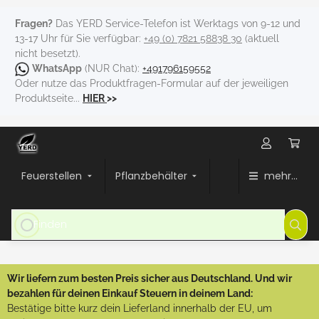
Fragen?
Das YERD Service-Telefon ist Werktags von 9-12 und
13-17 Uhr für Sie verfügbar:
+49 (0) 7821 58838 30
(aktuell
nicht besetzt).
WhatsApp
(NUR Chat):
+491796159552
Oder nutze das Produktfragen-Formular auf der jeweiligen
Produktseite...
HIER
>>
Feuerstellen
Pflanzbehälter
mehr...
Wir liefern zum besten Preis sicher aus Deutschland. Und wir
bezahlen für deinen Einkauf Steuern in deinem Land:
Bestätige bitte kurz dein Lieferland innerhalb der EU, um