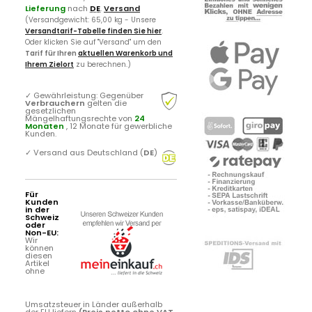
Lieferung
nach
DE
.
Versand
(Versandgewicht: 65,00 kg - Unsere
Versandtarif-Tabelle finden Sie hier
.
Oder klicken Sie auf "Versand" um den
Tarif für Ihren
aktuellen Warenkorb und
Ihrem Zielort
zu berechnen.)
✓
Gewährleistung: Gegenüber
Verbrauchern
gelten die
gesetzlichen
Mängelhaftungsrechte von
24
Monaten
, 12 Monate für gewerbliche
Kunden.
✓
Versand aus Deutschland (
DE
)
Für
Kunden
in der
Schweiz
oder
Non-EU:
Wir
können
diesen
Artikel
ohne
Umsatzsteuer in Länder außerhalb
der EU liefern
(Preis netto ohne VAT