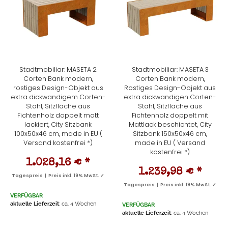
Stadtmobiliar: MASETA 2
Stadtmobiliar: MASETA 3
Corten Bank modern,
Corten Bank modern,
rostiges Design-Objekt aus
Rostiges Design-Objekt aus
extra dickwandigem Corten-
extra dickwandigen Corten-
Stahl, Sitzfläche aus
Stahl, Sitzfläche aus
Fichtenholz doppelt matt
Fichtenholz doppelt mit
lackiert, City Sitzbank
Mattlack beschichtet, City
100x50x46 cm, made in EU (
Sitzbank 150x50x46 cm,
Versand kostenfrei *)
made in EU ( Versand
kostenfrei *)
1.028,16 €
*
1.239,98 €
*
Tagespreis | Preis inkl. 19% MwSt. ✓
Tagespreis | Preis inkl. 19% MwSt. ✓
VERFÜGBAR
aktuelle Lieferzeit
: ca. 4 Wochen
VERFÜGBAR
aktuelle Lieferzeit
: ca. 4 Wochen