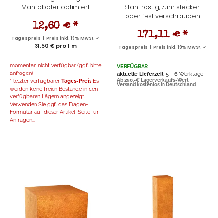
Mähroboter optimiert
Stahl rostig, zum stecken
oder fest verschrauben
12,60 €
*
171,11 €
*
Tagespreis | Preis inkl. 19% MwSt. ✓
31,50 € pro 1 m
Tagespreis | Preis inkl. 19% MwSt. ✓
momentan nicht verfügbar (ggf. bitte
VERFÜGBAR
anfragen)
aktuelle Lieferzeit
: 5 - 6 Werktage
* letzter verfügbarer
Tages-Preis
Es
Ab 250,-€ Lagerverkaufs-Wert
Versand kostenlos in Deutschland
werden keine freien Bestände in den
verfügbaren Lägern angezeigt.
Verwenden Sie ggf. das Fragen-
Formular auf dieser Artikel-Seite für
Anfragen...