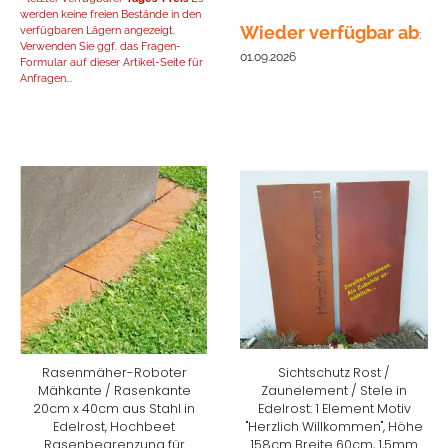
werden keine freien Bestände in den
Wieder verfügbar ab
verfügbaren Lägern angezeigt.
:
Verwenden Sie ggf. das Fragen-
01.09.2026
Formular auf dieser Artikel-Seite für
Anfragen...
Rasenmäher-Roboter
Sichtschutz Rost /
Mähkante / Rasenkante
Zaunelement / Stele in
20cm x 40cm aus Stahl in
Edelrost: 1 Element Motiv
Edelrost, Hochbeet
"Herzlich Willkommen", Höhe
Rasenbegrenzung für
158cm Breite 60cm, 1,5mm