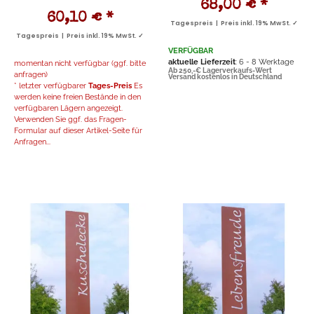
68,00 €
*
60,10 €
*
Tagespreis | Preis inkl. 19% MwSt. ✓
Tagespreis | Preis inkl. 19% MwSt. ✓
VERFÜGBAR
aktuelle Lieferzeit
: 6 - 8 Werktage
momentan nicht verfügbar (ggf. bitte
Ab 250,-€ Lagerverkaufs-Wert
anfragen)
Versand kostenlos in Deutschland
* letzter verfügbarer
Tages-Preis
Es
werden keine freien Bestände in den
verfügbaren Lägern angezeigt.
Verwenden Sie ggf. das Fragen-
Formular auf dieser Artikel-Seite für
Anfragen...