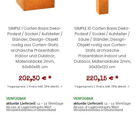
SIMPLE 1 Corten Basis Deko-
SIMPLE 10 Corten Basis Deko-
Podest / Sockel / Aufsteller /
Podest / Sockel / Aufsteller /
Ständer, Design-Objekt
Säule / Ständer, Design-
rostig aus Corten-Stahl,
Objekt rostig aus Corten-
archaische Präsentation
Stahl, archaische
Indoor und Outdoor,
Präsentation Indoor und
Materialdicke 2mm,
Outdoor, Materialdicke 2mm,
60x60x45 cm
30x30x120 cm
202,30 €
*
220,15 €
*
Tagespreis | Preis inkl. 19% MwSt. ✓
Tagespreis | Preis inkl. 19% MwSt. ✓
VERFÜGBAR
VERFÜGBAR
aktuelle Lieferzeit
: 12 - 14 Werktage
aktuelle Lieferzeit
: 12 - 14 Werktage
Ab 250,-€ Lagerverkaufs-Wert
Ab 250,-€ Lagerverkaufs-Wert
Versand kostenlos in Deutschland
Versand kostenlos in Deutschland