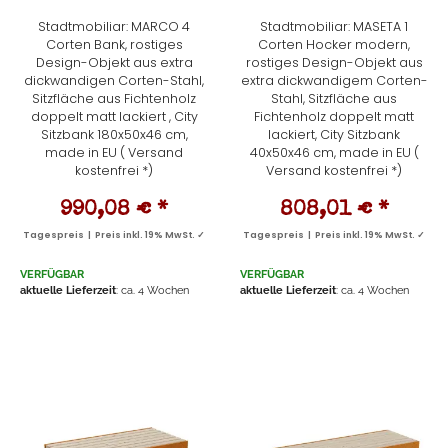
Stadtmobiliar: MARCO 4
Stadtmobiliar: MASETA 1
Corten Bank, rostiges
Corten Hocker modern,
Design-Objekt aus extra
rostiges Design-Objekt aus
dickwandigen Corten-Stahl,
extra dickwandigem Corten-
Sitzfläche aus Fichtenholz
Stahl, Sitzfläche aus
doppelt matt lackiert , City
Fichtenholz doppelt matt
Sitzbank 180x50x46 cm,
lackiert, City Sitzbank
made in EU ( Versand
40x50x46 cm, made in EU (
kostenfrei *)
Versand kostenfrei *)
990,08 €
*
808,01 €
*
Tagespreis | Preis inkl. 19% MwSt. ✓
Tagespreis | Preis inkl. 19% MwSt. ✓
VERFÜGBAR
VERFÜGBAR
aktuelle Lieferzeit
: ca. 4 Wochen
aktuelle Lieferzeit
: ca. 4 Wochen