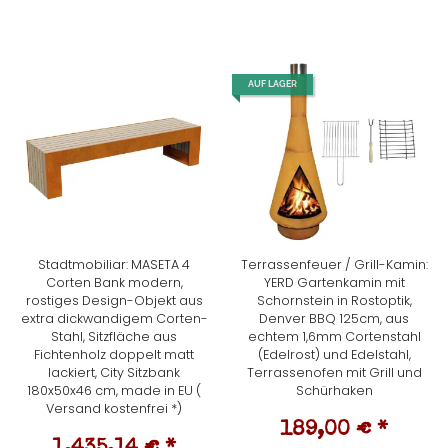
AUF LAGER
Stadtmobiliar: MASETA 4
Terrassenfeuer / Grill-Kamin:
Corten Bank modern,
YERD Gartenkamin mit
rostiges Design-Objekt aus
Schornstein in Rostoptik,
extra dickwandigem Corten-
Denver BBQ 125cm, aus
Stahl, Sitzfläche aus
echtem 1,6mm Cortenstahl
Fichtenholz doppelt matt
(Edelrost) und Edelstahl,
lackiert, City Sitzbank
Terrassenofen mit Grill und
180x50x46 cm, made in EU (
Schürhaken
Versand kostenfrei *)
189,00 €
*