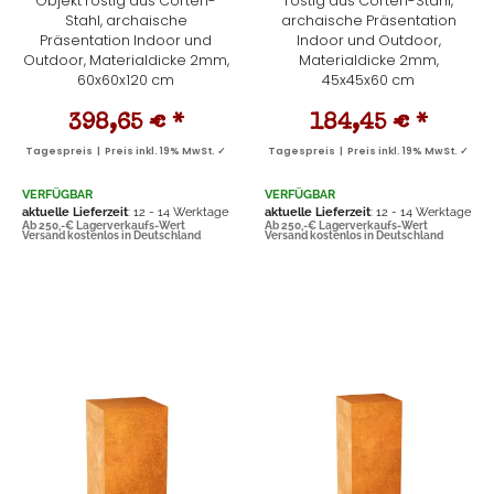
Objekt rostig aus Corten-
rostig aus Corten-Stahl,
Stahl, archaische
archaische Präsentation
Präsentation Indoor und
Indoor und Outdoor,
Outdoor, Materialdicke 2mm,
Materialdicke 2mm,
60x60x120 cm
45x45x60 cm
398,65 €
*
184,45 €
*
Tagespreis | Preis inkl. 19% MwSt. ✓
Tagespreis | Preis inkl. 19% MwSt. ✓
VERFÜGBAR
VERFÜGBAR
aktuelle Lieferzeit
: 12 - 14 Werktage
aktuelle Lieferzeit
: 12 - 14 Werktage
Ab 250,-€ Lagerverkaufs-Wert
Ab 250,-€ Lagerverkaufs-Wert
Versand kostenlos in Deutschland
Versand kostenlos in Deutschland