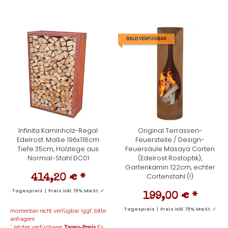
BALD VERFÜGBAR
Infinita Kaminholz-Regal
Original Terrassen-
Edelrost. Maße 196x118cm
Feuerstelle / Design-
Tiefe 35cm, Holzlege aus
Feuersäule Masaya Corten
Normal-Stahl DC01
(Edelrost Rostoptik),
Gartenkamin 122cm, echter
Cortenstahl (!)
414,20 €
*
Tagespreis | Preis inkl. 19% MwSt. ✓
199,00 €
*
Tagespreis | Preis inkl. 19% MwSt. ✓
momentan nicht verfügbar (ggf. bitte
anfragen)
* letzter verfügbarer
Tages-Preis
Es