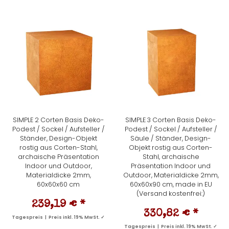
SIMPLE 2 Corten Basis Deko-
SIMPLE 3 Corten Basis Deko-
Podest / Sockel / Aufsteller /
Podest / Sockel / Aufsteller /
Ständer, Design-Objekt
Säule / Ständer, Design-
rostig aus Corten-Stahl,
Objekt rostig aus Corten-
archaische Präsentation
Stahl, archaische
Indoor und Outdoor,
Präsentation Indoor und
Materialdicke 2mm,
Outdoor, Materialdicke 2mm,
60x60x60 cm
60x60x90 cm, made in EU
(Versand kostenfrei:)
239,19 €
*
330,82 €
*
Tagespreis | Preis inkl. 19% MwSt. ✓
Tagespreis | Preis inkl. 19% MwSt. ✓