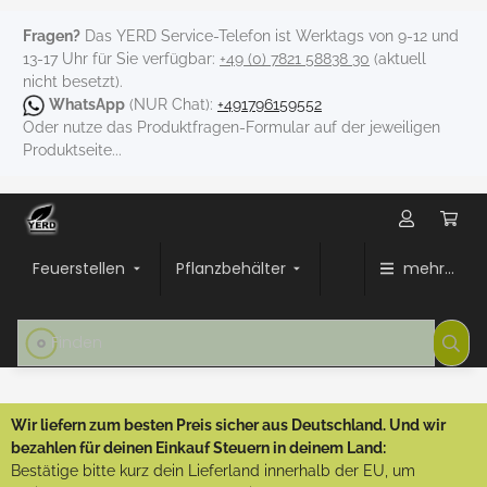
Fragen?
Das YERD Service-Telefon ist Werktags von 9-12 und
13-17 Uhr für Sie verfügbar:
+49 (0) 7821 58838 30
(aktuell
nicht besetzt).
WhatsApp
(NUR Chat):
+491796159552
Oder nutze das Produktfragen-Formular auf der jeweiligen
Produktseite...
Feuerstellen
Pflanzbehälter
mehr...
Wir liefern zum besten Preis sicher aus Deutschland. Und wir
bezahlen für deinen Einkauf Steuern in deinem Land:
Bestätige bitte kurz dein Lieferland innerhalb der EU, um