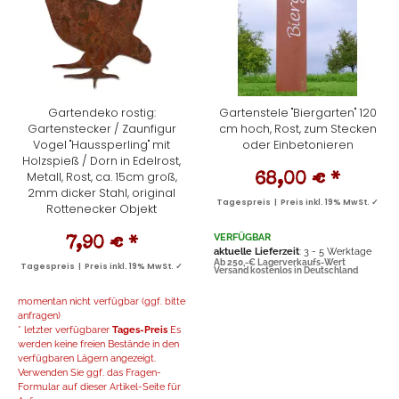
Gartendeko rostig:
Gartenstele "Biergarten" 120
Gartenstecker / Zaunfigur
cm hoch, Rost, zum Stecken
Vogel "Haussperling" mit
oder Einbetonieren
Holzspieß / Dorn in Edelrost,
Metall, Rost, ca. 15cm groß,
68,00 €
*
2mm dicker Stahl, original
Tagespreis | Preis inkl. 19% MwSt. ✓
Rottenecker Objekt
VERFÜGBAR
7,90 €
*
aktuelle Lieferzeit
: 3 - 5 Werktage
Ab 250,-€ Lagerverkaufs-Wert
Tagespreis | Preis inkl. 19% MwSt. ✓
Versand kostenlos in Deutschland
momentan nicht verfügbar (ggf. bitte
anfragen)
* letzter verfügbarer
Tages-Preis
Es
werden keine freien Bestände in den
verfügbaren Lägern angezeigt.
Verwenden Sie ggf. das Fragen-
Formular auf dieser Artikel-Seite für