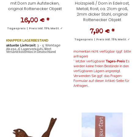
mit Dorn zum Aufstecken,
Holzspieß / Dorn in Edelrost,
original Rottenecker Objekt
Metall, Rost, ca. 21cm groß,
2mm dicker Stahl, original
Rottenecker Objekt
16,00 €
*
Tagespreis | Preis inkl. 19% MwSt. ✓
7,90 €
*
Tagespreis | Preis inkl. 19% MwSt. ✓
KNAPPER LAGERBESTAND
aktuelle Lieferzeit
: 3 - 5 Werktage
Ab 250,-€ Lagerverkaufs-Wert
momentan nicht verfügbar (ggf. bitte
Versand kostenlos in Deutschland
anfragen)
* letzter verfügbarer
Tages-Preis
Es
werden keine freien Bestände in den
verfügbaren Lägern angezeigt.
Verwenden Sie ggf. das Fragen-
Formular auf dieser Artikel-Seite für
Anfragen...