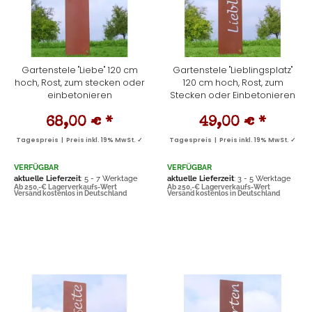
Gartenstele "Liebe" 120 cm
Gartenstele "Lieblingsplatz"
hoch, Rost, zum stecken oder
120 cm hoch, Rost, zum
einbetonieren
Stecken oder Einbetonieren
68,00 €
*
49,00 €
*
Tagespreis | Preis inkl. 19% MwSt. ✓
Tagespreis | Preis inkl. 19% MwSt. ✓
VERFÜGBAR
VERFÜGBAR
aktuelle Lieferzeit
: 5 - 7 Werktage
aktuelle Lieferzeit
: 3 - 5 Werktage
Ab 250,-€ Lagerverkaufs-Wert
Ab 250,-€ Lagerverkaufs-Wert
Versand kostenlos in Deutschland
Versand kostenlos in Deutschland