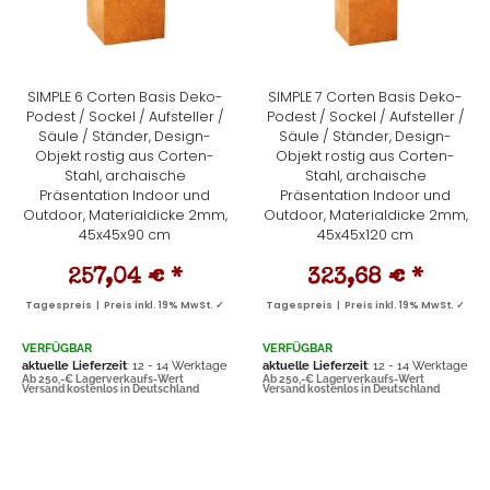
SIMPLE 6 Corten Basis Deko-
SIMPLE 7 Corten Basis Deko-
Podest / Sockel / Aufsteller /
Podest / Sockel / Aufsteller /
Säule / Ständer, Design-
Säule / Ständer, Design-
Objekt rostig aus Corten-
Objekt rostig aus Corten-
Stahl, archaische
Stahl, archaische
Präsentation Indoor und
Präsentation Indoor und
Outdoor, Materialdicke 2mm,
Outdoor, Materialdicke 2mm,
45x45x90 cm
45x45x120 cm
257,04 €
*
323,68 €
*
Tagespreis | Preis inkl. 19% MwSt. ✓
Tagespreis | Preis inkl. 19% MwSt. ✓
VERFÜGBAR
VERFÜGBAR
aktuelle Lieferzeit
: 12 - 14 Werktage
aktuelle Lieferzeit
: 12 - 14 Werktage
Ab 250,-€ Lagerverkaufs-Wert
Ab 250,-€ Lagerverkaufs-Wert
Versand kostenlos in Deutschland
Versand kostenlos in Deutschland