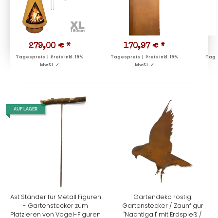
279,00 €
*
170,97 €
*
Tagespreis | Preis inkl. 19%
Tagespreis | Preis inkl. 19%
Tages
MwSt. ✓
MwSt. ✓
AUF LAGER
Ast Ständer für Metall Figuren
Gartendeko rostig:
- Gartenstecker zum
Gartenstecker / Zaunfigur
Platzieren von Vogel-Figuren
"Nachtigall" mit Erdspieß /