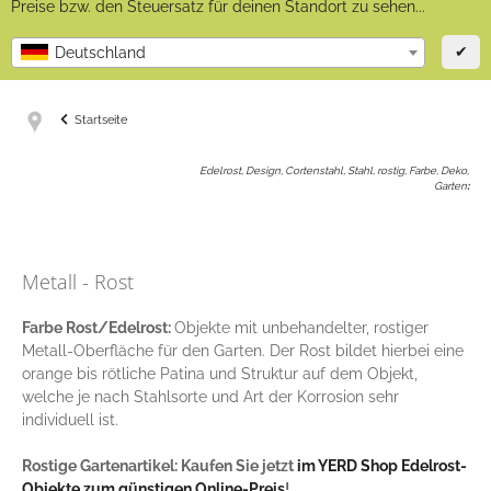
Preise bzw. den Steuersatz für deinen Standort zu sehen...
✔
Deutschland
Startseite
Edelrost, Design, Cortenstahl, Stahl, rostig, Farbe, Deko,
Garten
:
Metall - Rost
Farbe Rost/Edelrost:
Objekte mit unbehandelter, rostiger
Metall-Oberfläche für den Garten. Der Rost bildet hierbei eine
orange bis rötliche Patina und Struktur auf dem Objekt,
welche je nach Stahlsorte und Art der Korrosion sehr
individuell ist.
Rostige Gartenartikel: Kaufen Sie jetzt
im YERD Shop Edelrost-
Objekte zum günstigen Online-Preis
!