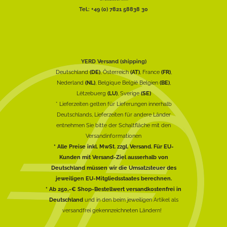
Tel.: +49 (0) 7821 58838 30
YERD Versand (shipping)
Deutschland
(DE)
, Österreich
(AT)
, France
(FR)
,
Nederland
(NL)
, Belgique België Belgien
(BE)
,
Lëtzebuerg
(LU)
, Sverige
(SE)
* Lieferzeiten gelten für Lieferungen innerhalb
Deutschlands, Lieferzeiten für andere Länder
entnehmen Sie bitte der Schaltfläche mit den
Versandinformationen
* Alle Preise inkl. MwSt. zzgl. Versand. Für EU-
Kunden mit Versand-Ziel ausserhalb von
Deutschland müssen wir die Umsatzsteuer des
jeweiligen EU-Mitgliedsstaates berechnen.
* Ab 250,-€ Shop-Bestellwert versandkostenfrei in
Deutschland
und in den beim jeweiligen Artikel als
versandfrei gekennzeichneten Ländern!