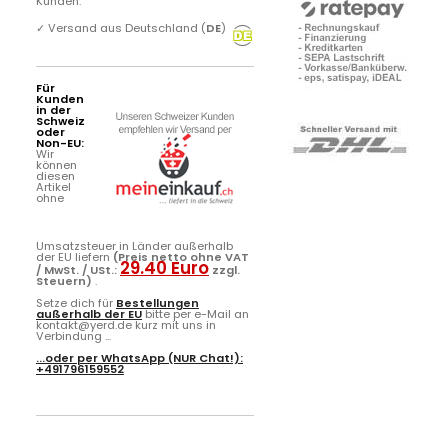
Kunden.
✓
Versand aus Deutschland (
DE
)
Für
Kunden
in der
Schweiz
oder
Non-EU:
Wir
können
diesen
Artikel
ohne
Umsatzsteuer in Länder außerhalb
der EU liefern
(Preis netto ohne VAT
29.40 Euro
/ MwSt. / USt.:
zzgl.
Steuern)
.
Setze dich für
Bestellungen
außerhalb der EU
bitte per e-Mail an
kontakt@yerd.de kurz mit uns in
Verbindung ...
...oder per
WhatsApp
(NUR Chat!):
+491796159552