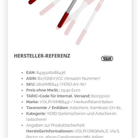
HERSTELLER-REFERENZ
EAN:
8435128288436
ASIN:
B07GX6V7CC
(Amazon Nummer)
SKU:
260KM8843
(YERD Art-Nr.)
Preis ohne MwSt.:
29.40 Euro
TARIC-Code für internat. Versand:
82015000
Marke:
VOLPI
(KM8843)
/ Herkunftsland
Italien
Taxonomie / Enitäten:
Astschere, Kamikaze CH-81,
Kategorie:
YERD Gartenscheren und Astscheren
(astschere)
Angaben zur Produktsicherheit
Herstellerinformationen:
VOLPI ORIGINALE; Via S.
Rocco 10; 46040 Casalromano MN; Italien;