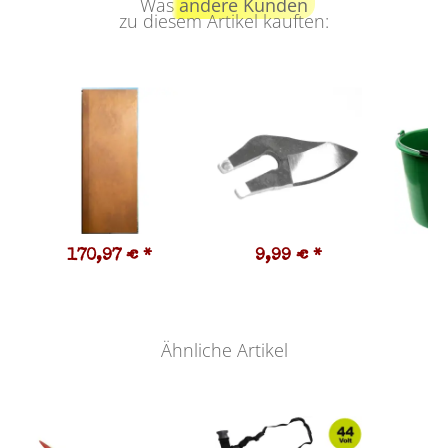
Was
andere Kunden
zu diesem Artikel kauften:
170,97 €
*
9,99 €
*
5
Ähnliche Artikel