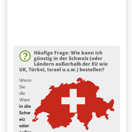
Häufige Frage: Wie kann ich
günstig in der Schweiz (oder
Ländern außerhalb der EU wie
UK, Türkei, Israel u.s.w.) bestellen?
Wenn
Sie
die
Ware
in die
Schw
eiz
oder