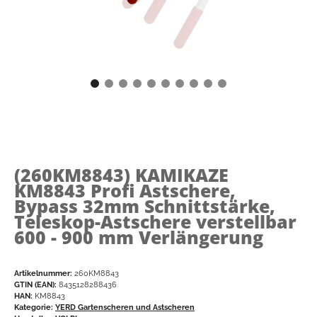
(260KM8843)
KAMIKAZE
KM8843 Profi Astschere,
Bypass 32mm Schnittstärke,
Teleskop-Astschere verstellbar
600 - 900 mm Verlängerung
Artikelnummer:
260KM8843
GTIN (EAN):
8435128288436
HAN:
KM8843
Kategorie:
YERD Gartenscheren und Astscheren