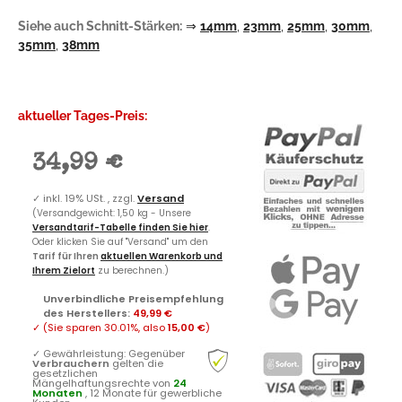
Siehe auch Schnitt-Stärken:
⇒
14mm
,
23mm
,
25mm
,
30mm
,
35mm
,
38mm
aktueller Tages-Preis:
34,99 €
✓
inkl. 19% USt. , zzgl.
Versand
(Versandgewicht: 1,50 kg - Unsere
Versandtarif-Tabelle finden Sie hier
.
Oder klicken Sie auf "Versand" um den
Tarif für Ihren
aktuellen Warenkorb und
Ihrem Zielort
zu berechnen.)
Unverbindliche Preisempfehlung
des Herstellers
:
49,99 €
✓
(Sie sparen
30.01%
, also
15,00 €
)
✓
Gewährleistung: Gegenüber
Verbrauchern
gelten die
gesetzlichen
Mängelhaftungsrechte von
24
Monaten
, 12 Monate für gewerbliche