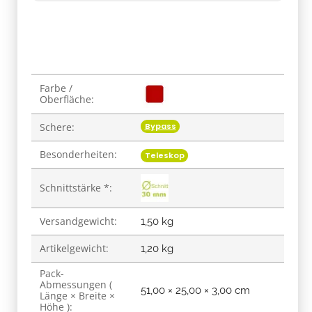
Produkteigenschaft
Wert
Farbe /
Oberfläche:
Bypass
Schere:
Besonderheiten:
Teleskop
Schnittstärke *:
Versandgewicht:
1,50 kg
Artikelgewicht:
1,20
kg
Pack-
Abmessungen (
51,00 × 25,00 × 3,00 cm
Länge × Breite ×
Höhe ):