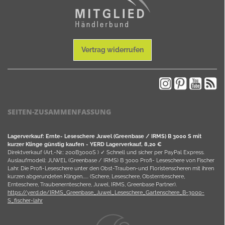
Vertrag widerrufen
SEITEN-ZUSAMMENFASSUNG
Lagerverkauf: Ernte- Leseschere Juwel (Greenbase / IRMS) B 3000 S mit
kurzer Klinge günstig kaufen - YERD Lagerverkauf, 8,20 €
Direktverkauf (Art.-Nr.: 200B3000S ) ✓ Schnell und sicher per PayPal Express.
Auslaufmodell: JUWEL (Greenbase / IRMS) B 3000 Profi- Leseschere von Fischer
Lahr. Die Profi-Leseschere unter den Obst-Trauben-und Floristenscheren mit ihren
kurzen abgerundeten Klingen...... (Schere, Leseschere, Obsternteschere,
Ernteschere, Traubenernteschere, Juwel, IRMS, Greenbase Partner).
https://yerd.de/IRMS_Greenbase_Juwel_Leseschere_Gartenschere_B-3000-
S_fischer-lahr