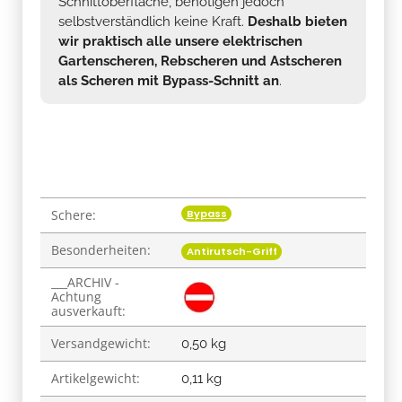
Schnittoberfläche, benötigen jedoch
selbstverständlich keine Kraft.
Deshalb bieten
wir praktisch alle unsere elektrischen
Gartenscheren, Rebscheren und Astscheren
als Scheren mit Bypass-Schnitt an
.
Bypass
Schere:
Produkteigenschaft
Wert
Besonderheiten:
Antirutsch-Griff
___ARCHIV -
Achtung
ausverkauft:
Versandgewicht:
0,50 kg
Artikelgewicht:
0,11
kg