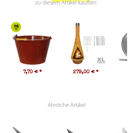
zu diesem Artikel kauften:
7,70 €
*
279,00 €
*
2
Ähnliche Artikel