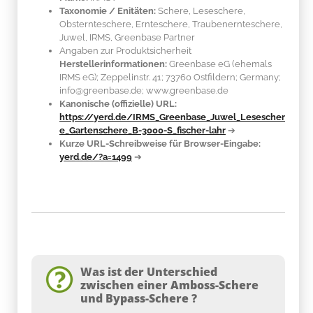
Taxonomie / Enitäten:
Schere, Leseschere,
Obsternteschere, Ernteschere, Traubenernteschere,
Juwel, IRMS, Greenbase Partner
Angaben zur Produktsicherheit
Herstellerinformationen:
Greenbase eG (ehemals
IRMS eG); Zeppelinstr. 41; 73760 Ostfildern; Germany;
info@greenbase.de; www.greenbase.de
Kanonische (offizielle) URL:
https://yerd.de/IRMS_Greenbase_Juwel_Lesescher
e_Gartenschere_B-3000-S_fischer-lahr
➔
Kurze URL-Schreibweise für Browser-Eingabe:
yerd.de/?a=1499
➔
Was ist der Unterschied
zwischen einer Amboss-Schere
und Bypass-Schere ?