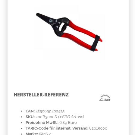
HERSTELLER-REFERENZ
EAN:
4250699402425
SKU:
200B3000S
(YERD Art-Nr.)
Preis ohne MwSt.:
6.89 Euro
TARIC-Code für internat. Versand:
82015000
Marke:
IRMS
/