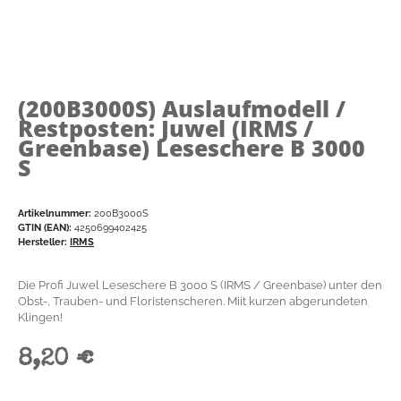
(200B3000S)
Auslaufmodell /
Restposten: Juwel (IRMS /
Greenbase) Leseschere B 3000
S
Artikelnummer:
200B3000S
GTIN (EAN):
4250699402425
Hersteller:
IRMS
Die Profi Juwel Leseschere B 3000 S (IRMS / Greenbase) unter den
Obst-, Trauben- und Floristenscheren. Miit kurzen abgerundeten
Klingen!
8,20 €