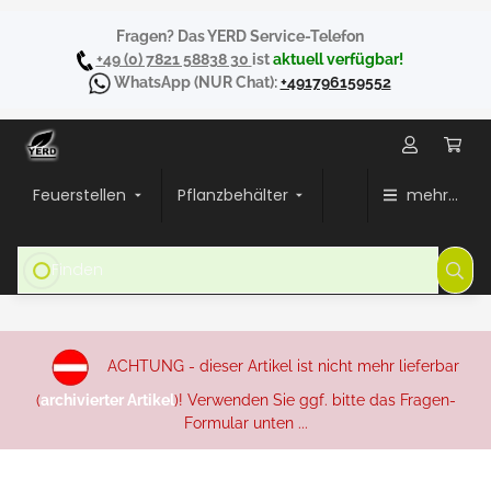
Fragen? Das YERD Service-Telefon
+49 (0) 7821 58838 30
ist
aktuell verfügbar!
WhatsApp
(NUR Chat):
+491796159552
Feuerstellen
Pflanzbehälter
mehr...
ACHTUNG - dieser Artikel ist nicht mehr lieferbar
(
archivierter Artikel
)! Verwenden Sie ggf. bitte das Fragen-
Formular unten ...