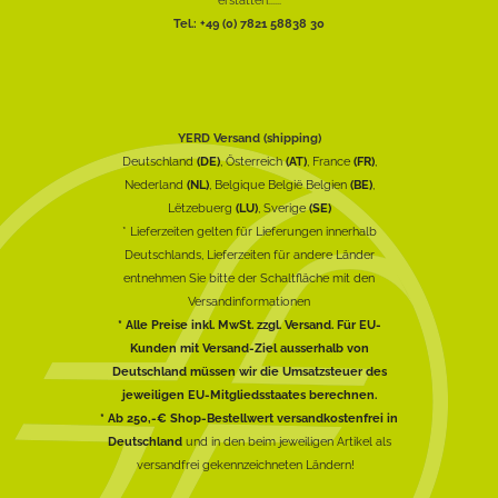
Tel.: +49 (0) 7821 58838 30
YERD Versand (shipping)
Deutschland
(DE)
, Österreich
(AT)
, France
(FR)
,
Nederland
(NL)
, Belgique België Belgien
(BE)
,
Lëtzebuerg
(LU)
, Sverige
(SE)
* Lieferzeiten gelten für Lieferungen innerhalb
Deutschlands, Lieferzeiten für andere Länder
entnehmen Sie bitte der Schaltfläche mit den
Versandinformationen
* Alle Preise inkl. MwSt. zzgl. Versand. Für EU-
Kunden mit Versand-Ziel ausserhalb von
Deutschland müssen wir die Umsatzsteuer des
jeweiligen EU-Mitgliedsstaates berechnen.
* Ab 250,-€ Shop-Bestellwert versandkostenfrei in
Deutschland
und in den beim jeweiligen Artikel als
versandfrei gekennzeichneten Ländern!