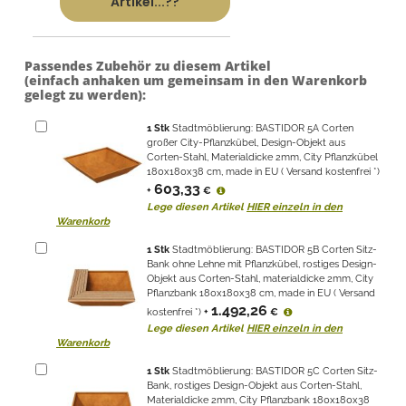
Artikel...??
Passendes Zubehör zu diesem Artikel
(einfach anhaken um gemeinsam in den Warenkorb
gelegt zu werden):
1
Stk
Stadtmöblierung: BASTIDOR 5A Corten
großer City-Pflanzkübel, Design-Objekt aus
Corten-Stahl, Materialdicke 2mm, City Pflanzkübel
180x180x38 cm, made in EU ( Versand kostenfrei *)
603,33
+
€
Lege diesen Artikel
HIER einzeln in den
Warenkorb
1
Stk
Stadtmöblierung: BASTIDOR 5B Corten Sitz-
Bank ohne Lehne mit Pflanzkübel, rostiges Design-
Objekt aus Corten-Stahl, materialdicke 2mm, City
Pflanzbank 180x180x38 cm, made in EU ( Versand
1.492,26
kostenfrei *)
+
€
Lege diesen Artikel
HIER einzeln in den
Warenkorb
1
Stk
Stadtmöblierung: BASTIDOR 5C Corten Sitz-
Bank, rostiges Design-Objekt aus Corten-Stahl,
Materialdicke 2mm, City Pflanzbank 180x180x38