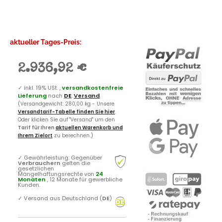
aktueller Tages-Preis:
2.936,92 €
✓
inkl. 19% USt. ,
versandkostenfreie
Lieferung
nach
DE
.
Versand
(Versandgewicht: 280,00 kg - Unsere
Versandtarif-Tabelle finden Sie hier
.
Oder klicken Sie auf "Versand" um den
Tarif für Ihren
aktuellen Warenkorb und
Ihrem Zielort
zu berechnen.)
✓
Gewährleistung: Gegenüber
Verbrauchern
gelten die
gesetzlichen
Mängelhaftungsrechte von
24
Monaten
, 12 Monate für gewerbliche
Kunden.
✓
Versand aus Deutschland (
DE
)