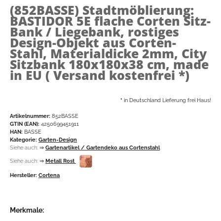
(852BASSE)
Stadtmöblierung:
BASTIDOR 5E flache Corten Sitz-
Bank / Liegebank, rostiges
Design-Objekt aus Corten-
Stahl, Materialdicke 2mm, City
Sitzbank 180x180x38 cm, made
in EU ( Versand kostenfrei *)
*
in Deutschland Lieferung frei Haus!
Artikelnummer:
852BASSE
GTIN (EAN):
4250699451911
HAN:
BASSE
Kategorie:
Garten-Design
Siehe auch:
⇒
Gartenartikel / Gartendeko aus Cortenstahl
Siehe auch:
⇒
Metall Rost
Hersteller:
Cortena
Merkmale: