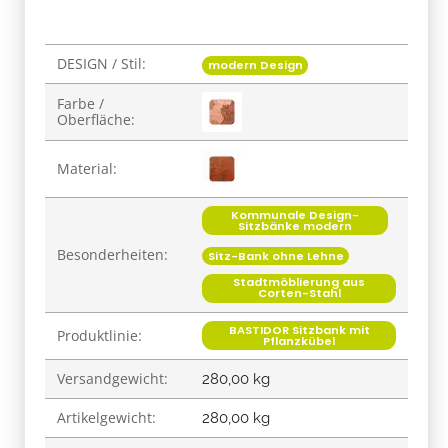
DESIGN / Stil:
Produkteigenschaft
Wert
modern Design
Farbe /
Oberfläche:
Material:
Kommunale Design-
Sitzbänke modern
Besonderheiten:
Sitz-Bank ohne Lehne
Stadtmöblierung aus
Corten-Stahl
BASTIDOR Sitzbank mit
Produktlinie:
Pflanzkübel
Versandgewicht:
280,00 kg
Artikelgewicht:
280,00
kg