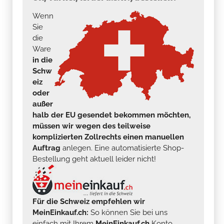
Wenn
Sie
die
Ware
in die
Schw
eiz
oder
außer
halb der EU gesendet bekommen möchten,
müssen wir wegen des teilweise
komplizierten Zollrechts einen manuellen
Auftrag
anlegen. Eine automatisierte Shop-
Bestellung geht aktuell leider nicht!
Für die Schweiz empfehlen wir
MeinEinkauf.ch:
So können Sie bei uns
einfach mit Ihrem
MeinEinkauf.ch
Konto