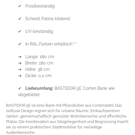
✔ Frostbeständig
✔ Schnell Patina bildend
✔ UV-beständig
✔ In RAL-Farben erhältlich***
➔ Länge: 180 cm
➔ Breite: 180 cm
➔ Höhe: 38 cm
➔ Dicke: 0,2 cm
✔
Lieferumfang:
BASTIDOR 5E Corten Bank wie
abgebildet
BASTIDOR 5E ist eine Bank mit Pflanzkübel aus Cortenstahl. Das
zeitlose Design eignet sich für urbane Räume, Einkaufszentren,
Gärten, gemeinschaftlich genutzte Wohnbereiche und öffentliche
Plätze. Die Kombination aus Sitzgelegenheit und Begrünung macht
sie zu einem praktischen Stadtmobiliar für vielseitige
Außenbereiche.