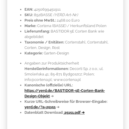
EAN:
4250699451911
SKU:
852BASSE
(YERD Art-Nr.)
Preis ohne MwSt.:
2468.00 Euro
Marke:
Cortena
(BASSE)
/ Herkunftsland
Polen
Lieferumfang:
BASTIDOR 5E Corten Bank wie
abgebildet
Taxonomie / Enitäten:
Cortenstahl
, Cortenstahl,
Corten, Design, Rost
Kategorie:
Garten-Design
Angaben zur Produktsicherheit
Herstellerinformationen:
Decorti Sp. z o.o.; ul.
Smoleńska 41; 85-871 Bydgoszcz; Polen;
info@cortena.pl; www.cortena.pl
Kanonische (offizielle) URL:
https://yerd.de/BASTIDOR-5E-Corten-Bank-
Design-Objekt
➔
Kurze URL-Schreibweise für Browser-Eingabe:
yerd.de/?a=25151
➔
Datenblatt Download:
25151.pdf ➔