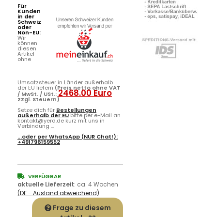
Für
Kunden
in der
Schweiz
oder
Non-EU:
Wir
können
diesen
Artikel
ohne
Umsatzsteuer in Länder außerhalb
der EU liefern
(Preis netto ohne VAT
2468.00 Euro
/ MwSt. / USt.:
zzgl. Steuern)
.
Setze dich für
Bestellungen
außerhalb der EU
bitte per e-Mail an
kontakt@yerd.de kurz mit uns in
Verbindung ...
...oder per
WhatsApp
(NUR Chat!):
+491796159552
VERFÜGBAR
aktuelle Lieferzeit
:
ca. 4 Wochen
(DE - Ausland abweichend)
Frage zu diesem