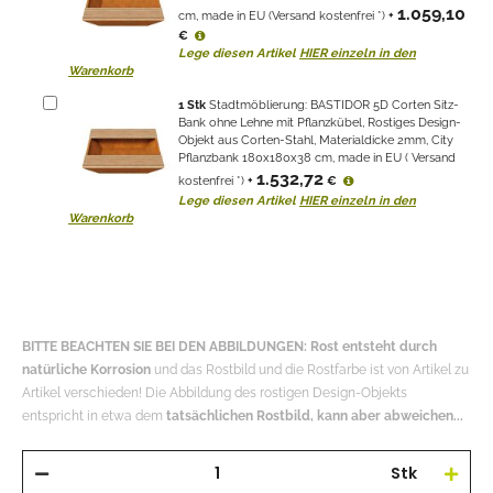
1.059,10
cm, made in EU (Versand kostenfrei *)
+
€
Lege diesen Artikel
HIER einzeln in den
Warenkorb
1
Stk
Stadtmöblierung: BASTIDOR 5D Corten Sitz-
Bank ohne Lehne mit Pflanzkübel, Rostiges Design-
Objekt aus Corten-Stahl, Materialdicke 2mm, City
Pflanzbank 180x180x38 cm, made in EU ( Versand
1.532,72
kostenfrei *)
+
€
Lege diesen Artikel
HIER einzeln in den
Warenkorb
BITTE BEACHTEN SIE BEI DEN ABBILDUNGEN: Rost entsteht durch
natürliche Korrosion
und das Rostbild und die Rostfarbe ist von Artikel zu
Artikel verschieden! Die Abbildung des rostigen Design-Objekts
entspricht in etwa dem
tatsächlichen Rostbild, kann aber abweichen...
Stk