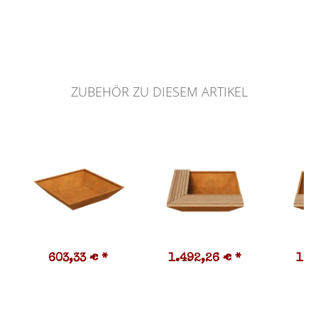
ZUBEHÖR ZU DIESEM ARTIKEL
603,33 €
*
1.492,26 €
*
1.0