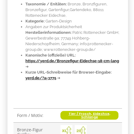
Taxonomie / Enitäten:
Bronze
, Bronzfiguren,
Bronzefigur, Gartenfigur,Gartendeko, 88011
Rottenecker Eidechse,
Kategorie:
Garten-Design
Angaben zur Produktsicherheit
Herstellerinformationen:
Patric Rottenecker GmbH;
Gewerbestraße 9a; 77749 Hohberg-
Niederschopfheim; Germany; info@rottenecker-
group.de; www.rottenecker-group.de/
Kanonische (offizielle) URL:
https://yerd.de/Bronzefigur-Eidechse-18-cm-lang
➔
Kurze URL-Schreibweise für Browser-Eingabe:
yerd.de/?a=3775
➔
Tier / Frosch, Eidechse,
Produkteigenschaft
Wert
Form / Motiv:
Schlange
Bronze-Figur