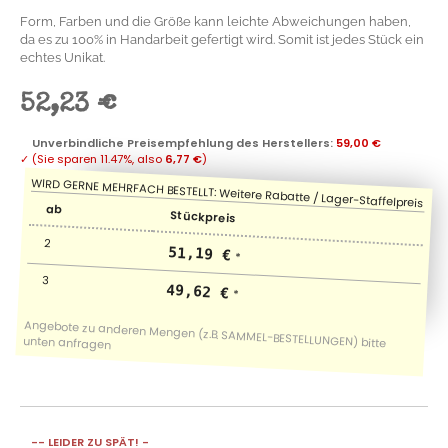
Form, Farben und die Größe kann leichte Abweichungen haben,
da es zu 100% in Handarbeit gefertigt wird. Somit ist jedes Stück ein
echtes Unikat.
52,23 €
Unverbindliche Preisempfehlung des Herstellers
:
59,00 €
✓
(Sie sparen
11.47%
, also
6,77 €
)
ab
Stückpreis
2
51,19 €
*
3
49,62 €
*
-- LEIDER ZU SPÄT! -