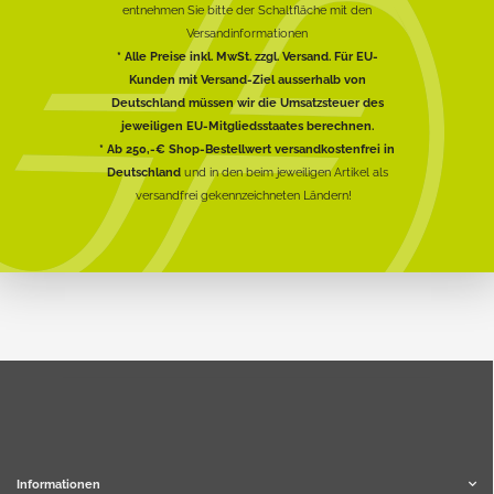
entnehmen Sie bitte der Schaltfläche mit den
Versandinformationen
* Alle Preise inkl. MwSt. zzgl. Versand. Für EU-
Kunden mit Versand-Ziel ausserhalb von
Deutschland müssen wir die Umsatzsteuer des
jeweiligen EU-Mitgliedsstaates berechnen.
* Ab 250,-€ Shop-Bestellwert versandkostenfrei in
Deutschland
und in den beim jeweiligen Artikel als
versandfrei gekennzeichneten Ländern!
Informationen