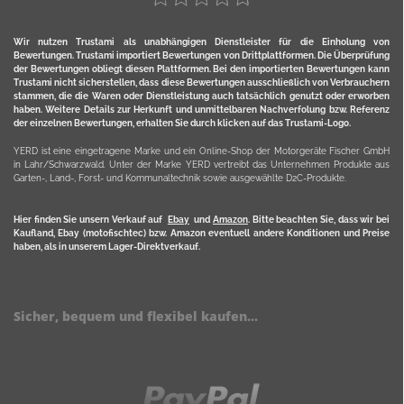
Wir nutzen Trustami als unabhängigen Dienstleister für die Einholung von
Bewertungen. Trustami importiert Bewertungen von Drittplattformen. Die Überprüfung
der Bewertungen obliegt diesen Plattformen. Bei den importierten Bewertungen kann
Trustami nicht sicherstellen, dass diese Bewertungen ausschließlich von Verbrauchern
stammen, die die Waren oder Dienstleistung auch tatsächlich genutzt oder erworben
haben. Weitere Details zur Herkunft und unmittelbaren Nachverfolung bzw. Referenz
der einzelnen Bewertungen, erhalten Sie durch klicken auf das Trustami-Logo.
YERD ist eine eingetragene Marke und ein Online-Shop der Motorgeräte Fischer GmbH
in Lahr/Schwarzwald. Unter der Marke YERD vertreibt das Unternehmen Produkte aus
Garten-, Land-, Forst- und Kommunaltechnik sowie ausgewählte D2C-Produkte.
Hier finden Sie unsern Verkauf auf
Ebay
und
Amazon
. Bitte beachten Sie, dass wir bei
Kaufland, Ebay (motofischtec) bzw. Amazon eventuell andere Konditionen und Preise
haben, als in unserem Lager-Direktverkauf.
Sicher, bequem und flexibel kaufen...