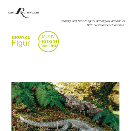
Bronzfiguren, Bronzefigur, Gartenfigur,Gartendeko,
88011 Rottenecker Eidechse,
: