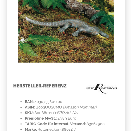
HERSTELLER-REFERENZ
EAN:
4030753801100
ASIN:
B003UUSCMU
(Amazon Nummer)
SKU:
80088011
(YERD Art-Nr.)
Preis ohne MwSt.:
43.89 Euro
TARIC-Code für internat. Versand:
83062900
Marke:
Rottenecker
(88011)
/