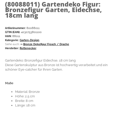
(80088011)
Gartendeko Figur:
Bronzefigur Garten, Eidechse,
18cm lang
Artikelnummer:
80088011
GTIN (EAN):
4030753801100
HAN:
88011
Kategorie:
Garten-Design
Siehe auch:
⇒
Bronze Dekofigur Frosch / Drache
Hersteller:
Rottenecker
Gartendeko: Bronzefigur Eidechse, 18 cm lang
Diese Gartenskulptur aus Bronze ist hochwertig verarbeitet und ein
schöner Eye-catcher für Ihren Garten.
Maße
Material: Bronze
Höhe: 2,5 cm
Breite: 8 cm
Länge: 18 cm