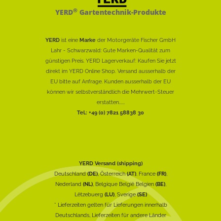
®
YERD
Gartentechnik-Produkte
YERD
ist eine
Marke
der Motorgeräte Fischer GmbH
Lahr - Schwarzwald: Gute Marken-Qualität zum
günstigen Preis. YERD Lagerverkauf: Kaufen Sie jetzt
direkt im YERD Online Shop. Versand ausserhalb der
EU bitte auf Anfrage. Kunden ausserhalb der EU
können wir selbstverständlich die Mehrwert-Steuer
erstatten......
Tel.: +49 (0) 7821 58838 30
YERD Versand (shipping)
Deutschland
(DE)
, Österreich
(AT)
, France
(FR)
,
Nederland
(NL)
, Belgique België Belgien
(BE)
,
Lëtzebuerg
(LU)
, Sverige
(SE)
* Lieferzeiten gelten für Lieferungen innerhalb
Deutschlands, Lieferzeiten für andere Länder