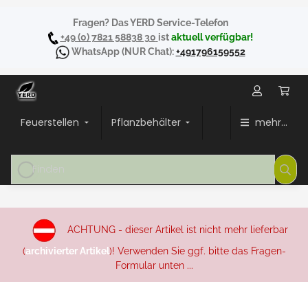
Fragen? Das YERD Service-Telefon
+49 (0) 7821 58838 30
ist
aktuell verfügbar!
WhatsApp
(NUR Chat):
+491796159552
Feuerstellen
Pflanzbehälter
mehr...
ACHTUNG - dieser Artikel ist nicht mehr lieferbar
(
archivierter Artikel
)! Verwenden Sie ggf. bitte das Fragen-
Formular unten ...