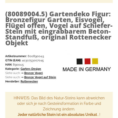
(80089004.5)
Gartendeko Figur:
Bronzefigur Garten, Eisvogel,
Flügel offen, Vogel auf Schiefer-
Stein mit eingrabbarem Beton-
Standfuß, original Rottenecker
Objekt
Artikelnummer:
80089004.5
GTIN (EAN):
4030753007045
HAN:
89004.5
Kategorie:
Garten-Design
Siehe auch:
⇒
Bronze Vogel
Siehe auch:
⇒
Bronze Vogel auf Stein
Hersteller:
Rottenecker
HINWEIS: Das Bild des Natur-Steins kann abweichen
oder sich je nach Gesteinsformation in Farbe und
Zeichnung ändern.
Jeder natürliche Stein ist ein absolutes Unikat
...!