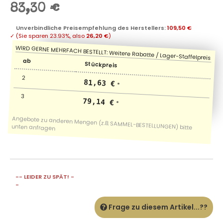
83,30 €
Unverbindliche Preisempfehlung des Herstellers
:
109,50 €
✓
(Sie sparen
23.93%
, also
26,20 €
)
ab
Stückpreis
2
81,63 €
*
3
79,14 €
*
-- LEIDER ZU SPÄT! -
-
Frage zu diesem Artikel...??