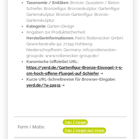
Taxonomie / Enitäten:
Bronze, Gussstein / Beton,
Schiefer
, Bronzefigur, Bronzeskulptur, Gartenfigur,
Gartenskulptur, Bronze-Gartenfigur, Bronze-
Gartenskulptur
Kategorie:
Garten-Design
Angaben zur Produktsicherheit
Herstellerinformationen:
Patric Rottenecker GmbH;
Gewerbestraße 9a; 77749 Hohberg-
Niederschopfheim; Germany; info@rottenecker-
group.de; www.rottenecker-group.de/
Kanonische (offizielle) URL:
https://yerd.de/Gartenfigur-Bronze-Eisvogel-7-5-
cm-hoch-offene-Fluegel-auf-Schiefer
➔
Kurze URL-Schreibweise für Browser-Eingabe:
yerd.de/?a=22931
➔
Tier / Vogel
Produkteigenschaft
Wert
Form / Motiv:
Tier / Vogel auf Stein