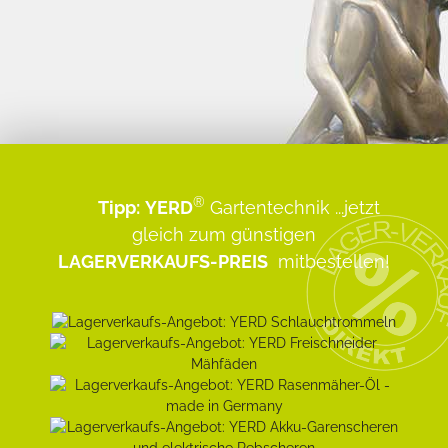
®
Tipp:
YERD
Gartentechnik
...jetzt
gleich zum günstigen
LAGERVERKAUFS-PREIS
mitbestellen!