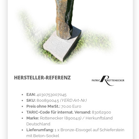
HERSTELLER-REFERENZ
EAN:
4030753007045
SKU:
80089004.5
(YERD Art-Nr.)
Preis ohne MwSt.:
70.00 Euro
TARIC-Code für internat. Versand:
83062900
Marke:
Rottenecker
(89004.5)
/ Herkunftsland
Deutschland
Lieferumfang:
1 x Bronze-Eisvogel auf Schieferstein
mit Beton-Sockel