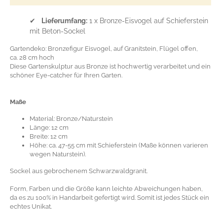
✔
Lieferumfang:
1 x Bronze-Eisvogel auf Schieferstein
mit Beton-Sockel
Gartendeko: Bronzefigur Eisvogel, auf Granitstein, Flügel offen,
ca. 28 cm hoch
Diese Gartenskulptur aus Bronze ist hochwertig verarbeitet und ein
schöner Eye-catcher für Ihren Garten.
Maße
Material: Bronze/Naturstein
Länge: 12 cm
Breite: 12 cm
Höhe: ca. 47-55 cm mit Schieferstein (Maße können varieren
wegen Naturstein).
Sockel aus gebrochenem Schwarzwaldgranit.
Form, Farben und die Größe kann leichte Abweichungen haben,
da es zu 100% in Handarbeit gefertigt wird. Somit ist jedes Stück ein
echtes Unikat.