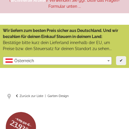
(
archivierter Artikel
)! Verwenden Sie ggf. bitte das Fragen-
Formular unten ...
Wir liefern zum besten Preis sicher aus Deutschland. Und wir
bezahlen für deinen Einkauf Steuern in deinem Land:
Bestätige bitte kurz dein Lieferland innerhalb der EU, um
Preise bzw. den Steuersatz für deinen Standort zu sehen...
✔
Österreich
Zurück zur Liste
Garten-Design
109.50 €
23.93%