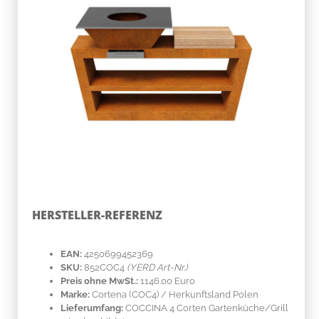
HERSTELLER-REFERENZ
EAN:
4250699452369
SKU:
852COC4
(YERD Art-Nr.)
Preis ohne MwSt.:
1146.00 Euro
Marke:
Cortena
(COC4)
/ Herkunftsland
Polen
Lieferumfang:
COCCINA 4 Corten Gartenküche/Grill