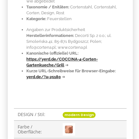
wie abgebildet
Taxonomie / Enitäten:
Cortenstahl
, Cortenstahl,
Corten, Design, Rost
Kategorie:
Feuerstellen
Angaben zur Produktsicherheit
Herstellerinformationen:
Decorti Sp. z o.o.; ul.
Smoleńska 41; 85-871 Bydgoszcz; Polen;
info@cortena.pl; www.cortena.pl
Kanonische (offizielle) URL:
https://yerd.de/COCCINA-4-Corten-
Gartenkueche/Grill
➔
Kurze URL-Schreibweise für Browser-Eingabe:
yerd.de/?a=25180
➔
DESIGN / Stil:
Produkteigenschaft
Wert
modern Design
Farbe /
Oberfläche: