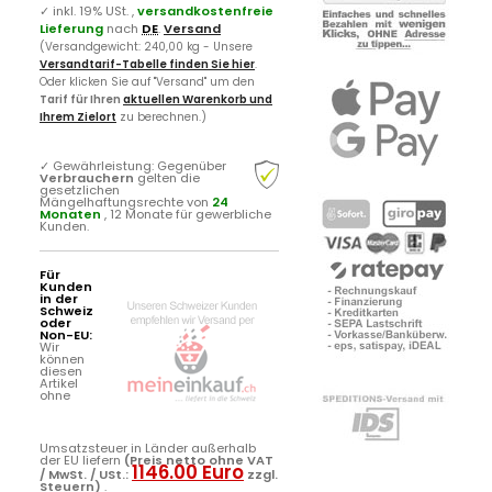
✓
inkl. 19% USt. ,
versandkostenfreie
Lieferung
nach
DE
.
Versand
(Versandgewicht: 240,00 kg - Unsere
Versandtarif-Tabelle finden Sie hier
.
Oder klicken Sie auf "Versand" um den
Tarif für Ihren
aktuellen Warenkorb und
Ihrem Zielort
zu berechnen.)
✓
Gewährleistung: Gegenüber
Verbrauchern
gelten die
gesetzlichen
Mängelhaftungsrechte von
24
Monaten
, 12 Monate für gewerbliche
Kunden.
Für
Kunden
in der
Schweiz
oder
Non-EU:
Wir
können
diesen
Artikel
ohne
Umsatzsteuer in Länder außerhalb
der EU liefern
(Preis netto ohne VAT
1146.00 Euro
/ MwSt. / USt.:
zzgl.
Steuern)
.