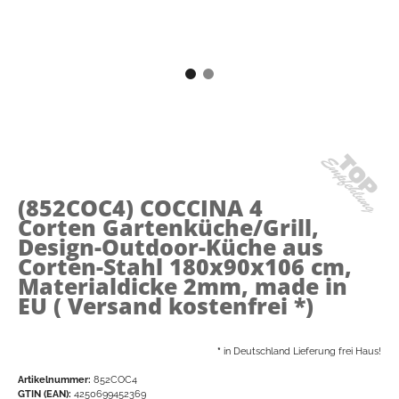
(852COC4)
COCCINA 4
Corten Gartenküche/Grill,
Design-Outdoor-Küche aus
Corten-Stahl 180x90x106 cm,
Materialdicke 2mm, made in
EU ( Versand kostenfrei *)
*
in Deutschland Lieferung frei Haus!
Artikelnummer:
852COC4
GTIN (EAN):
4250699452369