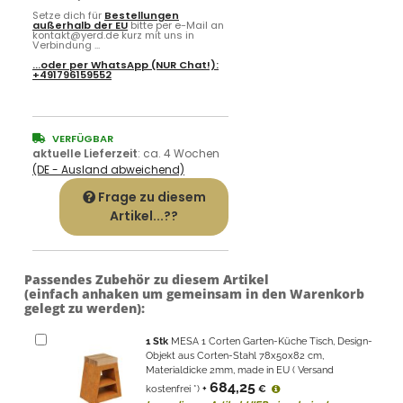
Setze dich für
Bestellungen
außerhalb der EU
bitte per e-Mail an
kontakt@yerd.de kurz mit uns in
Verbindung ...
...oder per
WhatsApp
(NUR Chat!):
+491796159552
VERFÜGBAR
aktuelle Lieferzeit
:
ca. 4 Wochen
(DE - Ausland abweichend)
Frage zu diesem
Artikel...??
Passendes Zubehör zu diesem Artikel
(einfach anhaken um gemeinsam in den Warenkorb
gelegt zu werden):
1
Stk
MESA 1 Corten Garten-Küche Tisch, Design-
Objekt aus Corten-Stahl 78x50x82 cm,
Materialdicke 2mm, made in EU ( Versand
684,25
kostenfrei *)
+
€