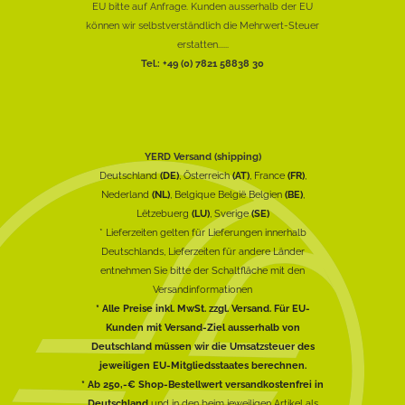
EU bitte auf Anfrage. Kunden ausserhalb der EU
können wir selbstverständlich die Mehrwert-Steuer
erstatten......
Tel.: +49 (0) 7821 58838 30
YERD Versand (shipping)
Deutschland
(DE)
, Österreich
(AT)
, France
(FR)
,
Nederland
(NL)
, Belgique België Belgien
(BE)
,
Lëtzebuerg
(LU)
, Sverige
(SE)
* Lieferzeiten gelten für Lieferungen innerhalb
Deutschlands, Lieferzeiten für andere Länder
entnehmen Sie bitte der Schaltfläche mit den
Versandinformationen
* Alle Preise inkl. MwSt. zzgl. Versand. Für EU-
Kunden mit Versand-Ziel ausserhalb von
Deutschland müssen wir die Umsatzsteuer des
jeweiligen EU-Mitgliedsstaates berechnen.
* Ab 250,-€ Shop-Bestellwert versandkostenfrei in
Deutschland
und in den beim jeweiligen Artikel als