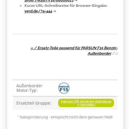
SHAFT-ASSY-F15-06000013
➔
Kurze URL-Schreibweise für Browser-Eingabe:
yerd.de/?a=444
➔
« / Ersatz-Teile passend für PARSUN F15 Benzin-
Außenborder
/
∴
Produkteigenschaft
Wert
Außenborder
Motor-Typ:
Parsun F15 Unteres Gehäuse
Ersatzteil Gruppe:
+ Antrieb I
* Kategorisierung - entspricht nicht dem genauen Maß!