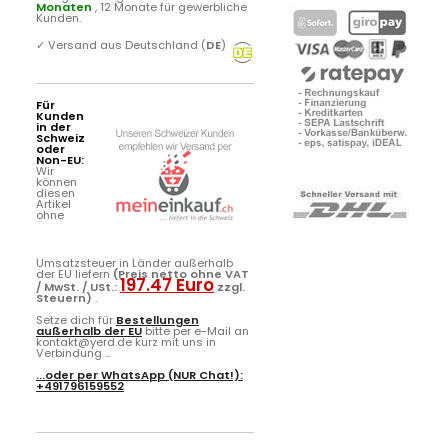
Monaten
, 12 Monate für gewerbliche
Kunden.
✓
Versand aus Deutschland (
DE
)
Für
Kunden
in der
Schweiz
oder
Non-EU:
Wir
können
diesen
Artikel
ohne
Umsatzsteuer in Länder außerhalb
der EU liefern
(Preis netto ohne VAT
197.47 Euro
/ MwSt. / USt.:
zzgl.
Steuern)
.
Setze dich für
Bestellungen
außerhalb der EU
bitte per e-Mail an
kontakt@yerd.de kurz mit uns in
Verbindung ...
...oder per
WhatsApp
(NUR Chat!):
+491796159552