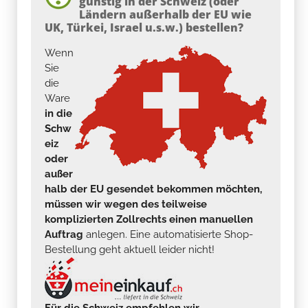
günstig in der Schweiz (oder
Ländern außerhalb der EU wie
UK, Türkei, Israel u.s.w.) bestellen?
Wenn
Sie
die
Ware
in die
Schw
eiz
oder
außer
halb der EU gesendet bekommen möchten,
müssen wir wegen des teilweise
komplizierten Zollrechts einen manuellen
Auftrag
anlegen. Eine automatisierte Shop-
Bestellung geht aktuell leider nicht!
Für die Schweiz empfehlen wir