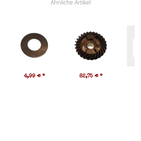
Ähnliche Artikel
4,99 €
*
82,75 €
*
1