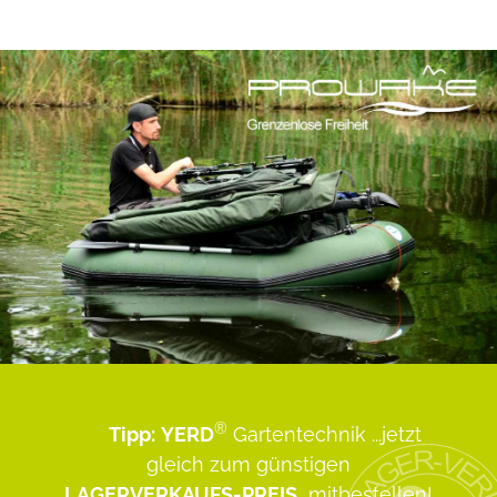
®
Tipp:
YERD
Gartentechnik
...jetzt
gleich zum günstigen
LAGERVERKAUFS-PREIS
mitbestellen!