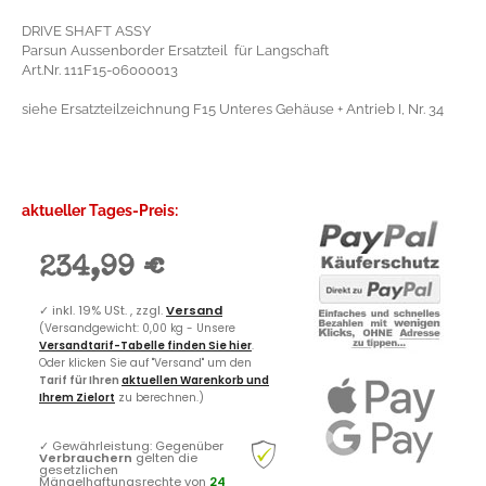
DRIVE SHAFT ASSY
Parsun Aussenborder Ersatzteil für Langschaft
Art.Nr. 111F15-06000013
siehe Ersatzteilzeichnung F15 Unteres Gehäuse + Antrieb I, Nr. 34
aktueller Tages-Preis:
234,99 €
✓
inkl. 19% USt. , zzgl.
Versand
(Versandgewicht: 0,00 kg - Unsere
Versandtarif-Tabelle finden Sie hier
.
Oder klicken Sie auf "Versand" um den
Tarif für Ihren
aktuellen Warenkorb und
Ihrem Zielort
zu berechnen.)
✓
Gewährleistung: Gegenüber
Verbrauchern
gelten die
gesetzlichen
Mängelhaftungsrechte von
24