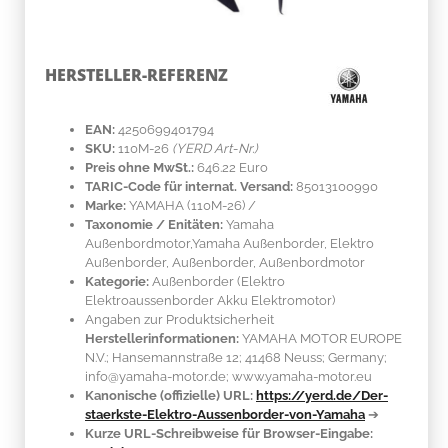
HERSTELLER-REFERENZ
EAN:
4250699401794
SKU:
110M-26
(YERD Art-Nr.)
Preis ohne MwSt.:
646.22 Euro
TARIC-Code für internat. Versand:
85013100990
Marke:
YAMAHA
(110M-26)
/
Taxonomie / Enitäten:
Yamaha
Außenbordmotor,Yamaha Außenborder, Elektro
Außenborder, Außenborder, Außenbordmotor
Kategorie:
Außenborder (Elektro
Elektroaussenborder Akku Elektromotor)
Angaben zur Produktsicherheit
Herstellerinformationen:
YAMAHA MOTOR EUROPE
N.V.; Hansemannstraße 12; 41468 Neuss; Germany;
info@yamaha-motor.de; www.yamaha-motor.eu
Kanonische (offizielle) URL:
https://yerd.de/Der-
staerkste-Elektro-Aussenborder-von-Yamaha
➔
Kurze URL-Schreibweise für Browser-Eingabe: