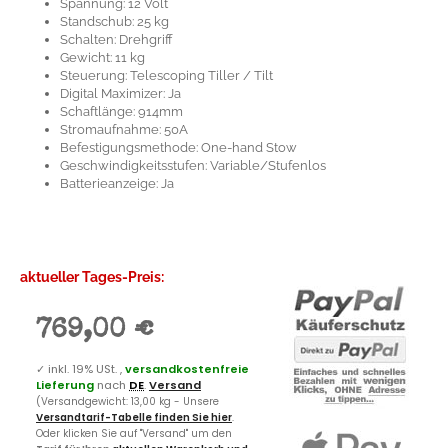
Spannung: 12 Volt
Standschub: 25 kg
Schalten: Drehgriff
Gewicht: 11 kg
Steuerung: Telescoping Tiller / Tilt
Digital Maximizer: Ja
Schaftlänge: 914mm
Stromaufnahme: 50A
Befestigungsmethode: One-hand Stow
Geschwindigkeitsstufen: Variable/Stufenlos
Batterieanzeige: Ja
aktueller Tages-Preis:
769,00 €
✓
inkl. 19% USt. ,
versandkostenfreie
Lieferung
nach
DE
.
Versand
(Versandgewicht: 13,00 kg - Unsere
Versandtarif-Tabelle finden Sie hier
.
Oder klicken Sie auf "Versand" um den