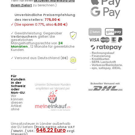
Tarif für Ihren
aktuellen Warenkorb und
Ihrem Zielort
zu berechnen.)
Unverbindliche Preisempfehlung
des Herstellers
:
775,00 €
✓
(Sie sparen
0.77%
, also
6,00 €
)
✓
Gewährleistung: Gegenüber
Verbrauchern
gelten die
gesetzlichen
Mängelhaftungsrechte von
24
Monaten
, 12 Monate für gewerbliche
Kunden.
✓
Versand aus Deutschland (
DE
)
Für
Kunden
in der
Schweiz
oder
Non-EU:
Wir
können
diesen
Artikel
ohne
Umsatzsteuer in Länder außerhalb
der EU liefern
(Preis netto ohne VAT
646.22 Euro
/ MwSt. / USt.:
zzgl.
Steuern)
.