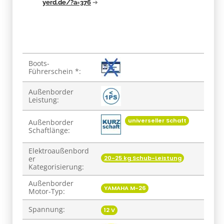
yerd.de/?a=376
➔
Produkteigenschaft
Wert
Boots-
Führerschein *:
Außenborder
Leistung:
universeller Schaft
Außenborder
Schaftlänge:
Elektroaußenbord
20-25 kg Schub-Leistung
er
Kategorisierung:
Außenborder
YAMAHA M-26
Motor-Typ:
Spannung:
12 V