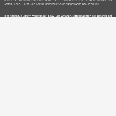
in Lahr/Schwarzwald. Unter der Marke YERD vertreibt das Unternehmen Produkte aus
Garten-, Land-, Forst- und Kommunaltechnik sowie ausgewählte D2C-Produkte.
Hier finden Sie unsern Verkauf auf
Ebay
und
Amazon
. Bitte beachten Sie, dass wir bei
Kaufland, Ebay (motofischtec) bzw. Amazon eventuell andere Konditionen und Preise
haben, als in unserem Lager-Direktverkauf.
Sicher, bequem und flexibel kaufen...