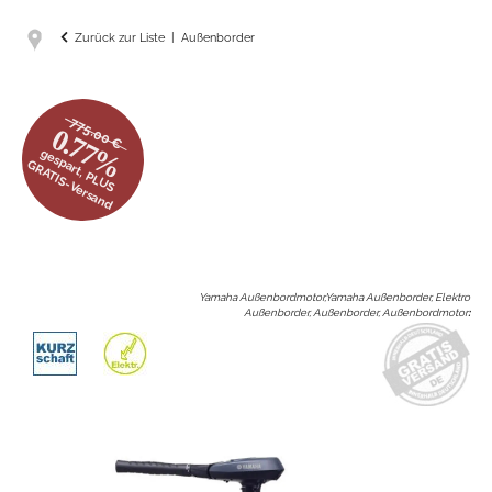
Zurück zur Liste
Außenborder
775.00 €
0.77%
gespart, PLUS
GRATIS-Versand
Yamaha Außenbordmotor,Yamaha Außenborder, Elektro
Außenborder, Außenborder, Außenbordmotor
: