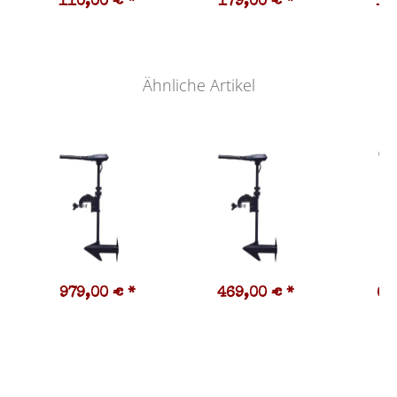
110,00 €
*
179,00 €
*
19
Ähnliche Artikel
979,00 €
*
469,00 €
*
63