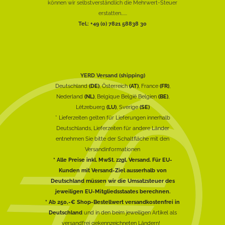
können wir selbstverständlich die Mehrwert-Steuer
erstatten......
Tel.: +49 (0) 7821 58838 30
YERD Versand (shipping)
Deutschland
(DE)
, Österreich
(AT)
, France
(FR)
,
Nederland
(NL)
, Belgique België Belgien
(BE)
,
Lëtzebuerg
(LU)
, Sverige
(SE)
* Lieferzeiten gelten für Lieferungen innerhalb
Deutschlands, Lieferzeiten für andere Länder
entnehmen Sie bitte der Schaltfläche mit den
Versandinformationen
* Alle Preise inkl. MwSt. zzgl. Versand. Für EU-
Kunden mit Versand-Ziel ausserhalb von
Deutschland müssen wir die Umsatzsteuer des
jeweiligen EU-Mitgliedsstaates berechnen.
* Ab 250,-€ Shop-Bestellwert versandkostenfrei in
Deutschland
und in den beim jeweiligen Artikel als
versandfrei gekennzeichneten Ländern!