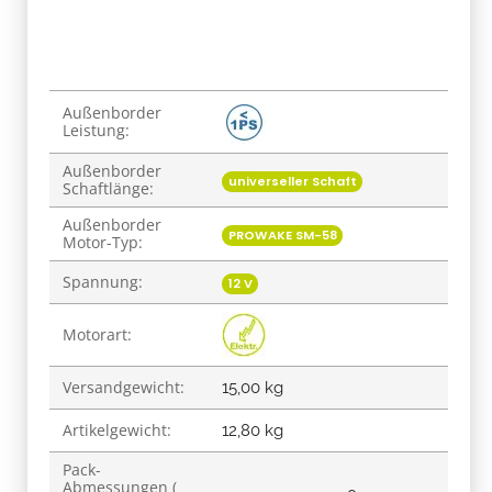
Produkteigenschaft
Wert
Außenborder
Leistung:
Außenborder
universeller Schaft
Schaftlänge:
Außenborder
PROWAKE SM-58
Motor-Typ:
Spannung:
12 V
Motorart:
Versandgewicht:
15,00 kg
Artikelgewicht:
12,80
kg
Pack-
Abmessungen (