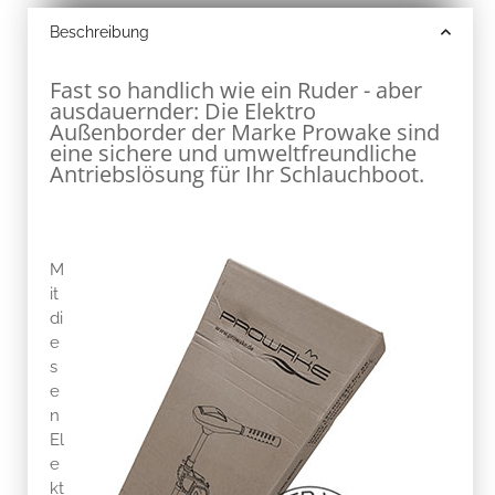
Beschreibung
Fast so handlich wie ein Ruder - aber
ausdauernder: Die Elektro
Außenborder der Marke Prowake sind
eine sichere und umweltfreundliche
Antriebslösung für Ihr Schlauchboot.
M
it
di
e
s
e
n
El
e
kt