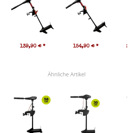
139,90 €
*
154,90 €
*
23
Ähnliche Artikel