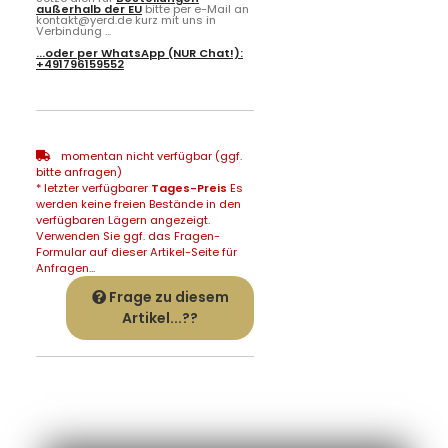
außerhalb der EU
bitte per e-Mail an
kontakt@yerd.de kurz mit uns in
Verbindung ...
...oder per
WhatsApp
(NUR Chat!):
+491796159552
momentan nicht verfügbar (ggf.
bitte anfragen)
* letzter verfügbarer
Tages-Preis
Es
werden keine freien Bestände in den
verfügbaren Lägern angezeigt.
Verwenden Sie ggf. das Fragen-
Formular auf dieser Artikel-Seite für
Anfragen...
Frage zu diesem
Artikel...??