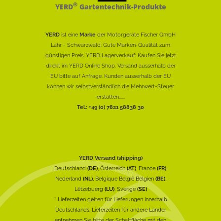
®
YERD
Gartentechnik-Produkte
YERD
ist eine
Marke
der Motorgeräte Fischer GmbH
Lahr - Schwarzwald: Gute Marken-Qualität zum
günstigen Preis. YERD Lagerverkauf: Kaufen Sie jetzt
direkt im YERD Online Shop. Versand ausserhalb der
EU bitte auf Anfrage. Kunden ausserhalb der EU
können wir selbstverständlich die Mehrwert-Steuer
erstatten......
Tel.: +49 (0) 7821 58838 30
YERD Versand (shipping)
Deutschland
(DE)
, Österreich
(AT)
, France
(FR)
,
Nederland
(NL)
, Belgique België Belgien
(BE)
,
Lëtzebuerg
(LU)
, Sverige
(SE)
* Lieferzeiten gelten für Lieferungen innerhalb
Deutschlands, Lieferzeiten für andere Länder
entnehmen Sie bitte der Schaltfläche mit den