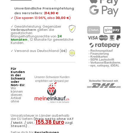
Unverbindliche Preisempfehlung
des Herstellers
:
214,90 €
✓
(Sie sparen
13.96%
, also
30,00 €
)
✓
Gewährleistung: Gegenüber
Verbrauchern
gelten die
gesetzlichen
Mängelhaftungsrechte von
24
Monaten
, 12 Monate für gewerbliche
Kunden.
✓
Versand aus Deutschland (
DE
)
Für
Kunden
in der
Schweiz
oder
Non-EU:
Wir
können
diesen
Artikel
ohne
Umsatzsteuer in Länder außerhalb
der EU liefern
(Preis netto ohne VAT
155.38 Euro
/ MwSt. / USt.:
zzgl.
Steuern)
.
Setze dich für
Bestellungen