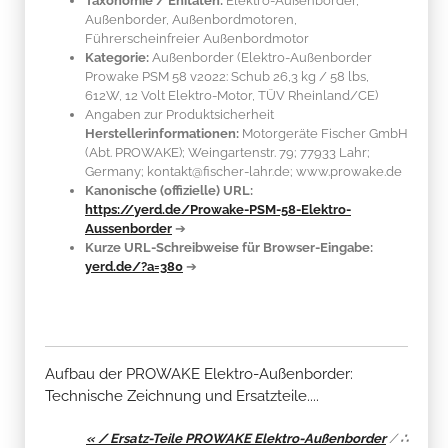
Taxonomie / Enitäten:
Elektro-Außenborder,
Außenborder, Außenbordmotoren,
Führerscheinfreier Außenbordmotor
Kategorie:
Außenborder (Elektro-Außenborder
Prowake PSM 58 v2022: Schub 26,3 kg / 58 lbs,
612W, 12 Volt Elektro-Motor, TÜV Rheinland/CE)
Angaben zur Produktsicherheit
Herstellerinformationen:
Motorgeräte Fischer GmbH
(Abt. PROWAKE); Weingartenstr. 79; 77933 Lahr;
Germany; kontakt@fischer-lahr.de; www.prowake.de
Kanonische (offizielle) URL:
https://yerd.de/Prowake-PSM-58-Elektro-
Aussenborder
➔
Kurze URL-Schreibweise für Browser-Eingabe:
yerd.de/?a=380
➔
Aufbau der PROWAKE Elektro-Außenborder:
Technische Zeichnung und Ersatzteile....
« / Ersatz-Teile PROWAKE Elektro-Außenborder
/
∴