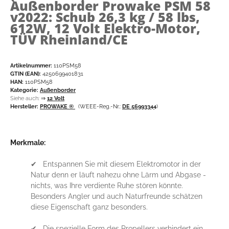
Außenborder Prowake PSM 58
v2022: Schub 26,3 kg / 58 lbs,
612W, 12 Volt Elektro-Motor,
TÜV Rheinland/CE
Artikelnummer:
110PSM58
GTIN (EAN):
4250699401831
HAN:
110PSM58
Kategorie:
Außenborder
Siehe auch:
⇒
12 Volt
Hersteller:
PROWAKE ®
(WEEE-Reg.-Nr.:
DE 56993344
)
Merkmale:
✔ Entspannen Sie mit diesem Elektromotor in der
Natur denn er läuft nahezu ohne Lärm und Abgase -
nichts, was Ihre verdiente Ruhe stören könnte.
Besonders Angler und auch Naturfreunde schätzen
diese Eigenschaft ganz besonders.
✔ Die spezielle Form des Propellers verhindert ein