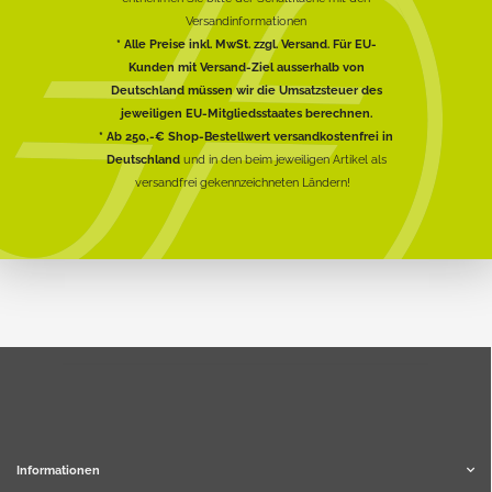
Versandinformationen
* Alle Preise inkl. MwSt. zzgl. Versand. Für EU-
Kunden mit Versand-Ziel ausserhalb von
Deutschland müssen wir die Umsatzsteuer des
jeweiligen EU-Mitgliedsstaates berechnen.
* Ab 250,-€ Shop-Bestellwert versandkostenfrei in
Deutschland
und in den beim jeweiligen Artikel als
versandfrei gekennzeichneten Ländern!
Informationen