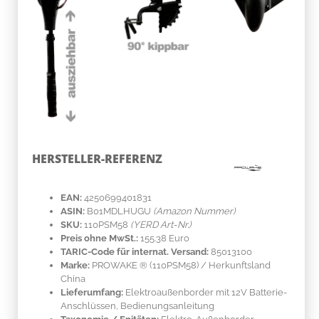
HERSTELLER-REFERENZ
EAN:
4250699401831
ASIN:
B01MDLHUGU
(Amazon Nummer)
SKU:
110PSM58
(YERD Art-Nr.)
Preis ohne MwSt.:
155.38 Euro
TARIC-Code für internat. Versand:
85013100
Marke:
PROWAKE ®
(110PSM58)
/ Herkunftsland
China
Lieferumfang:
Elektroaußenborder mit 12V Batterie-
Anschlüssen, Bedienungsanleitung