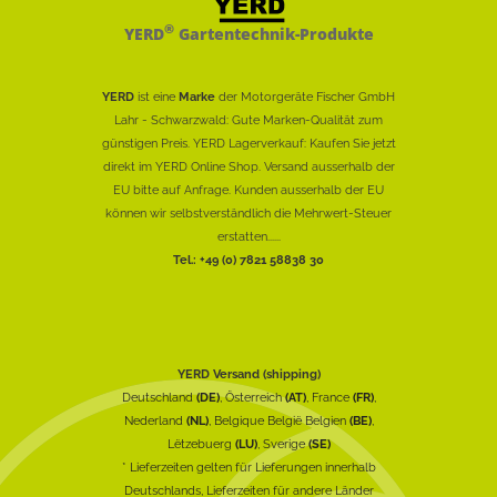
®
YERD
Gartentechnik-Produkte
YERD
ist eine
Marke
der Motorgeräte Fischer GmbH
Lahr - Schwarzwald: Gute Marken-Qualität zum
günstigen Preis. YERD Lagerverkauf: Kaufen Sie jetzt
direkt im YERD Online Shop. Versand ausserhalb der
EU bitte auf Anfrage. Kunden ausserhalb der EU
können wir selbstverständlich die Mehrwert-Steuer
erstatten......
Tel.: +49 (0) 7821 58838 30
YERD Versand (shipping)
Deutschland
(DE)
, Österreich
(AT)
, France
(FR)
,
Nederland
(NL)
, Belgique België Belgien
(BE)
,
Lëtzebuerg
(LU)
, Sverige
(SE)
* Lieferzeiten gelten für Lieferungen innerhalb
Deutschlands, Lieferzeiten für andere Länder