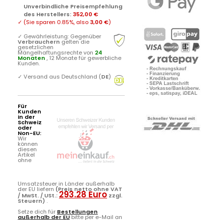
Unverbindliche Preisempfehlung
des Herstellers
:
352,00 €
✓
(Sie sparen
0.85%
, also
3,00 €
)
✓
Gewährleistung: Gegenüber
Verbrauchern
gelten die
gesetzlichen
Mängelhaftungsrechte von
24
Monaten
, 12 Monate für gewerbliche
Kunden.
✓
Versand aus Deutschland (
DE
)
Für
Kunden
in der
Schweiz
oder
Non-EU:
Wir
können
diesen
Artikel
ohne
Umsatzsteuer in Länder außerhalb
der EU liefern
(Preis netto ohne VAT
293.28 Euro
/ MwSt. / USt.:
zzgl.
Steuern)
.
Setze dich für
Bestellungen
außerhalb der EU
bitte per e-Mail an