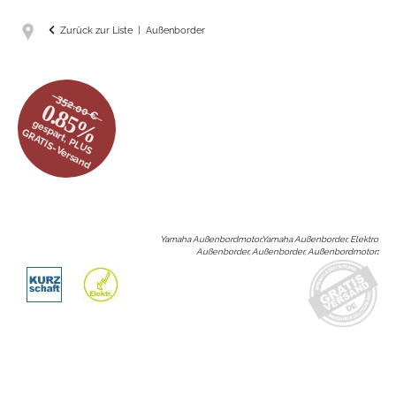
Zurück zur Liste
Außenborder
352.00 €
0.85%
gespart, PLUS
GRATIS-Versand
Yamaha Außenbordmotor,Yamaha Außenborder, Elektro
Außenborder, Außenborder, Außenbordmotor
: