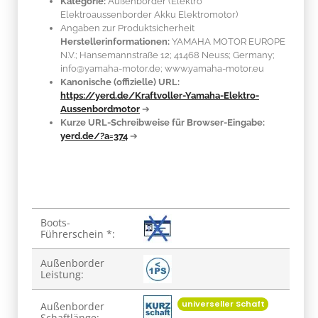
Kategorie:
Außenborder (Elektro
Elektroaussenborder Akku Elektromotor)
Angaben zur Produktsicherheit
Herstellerinformationen:
YAMAHA MOTOR EUROPE
N.V.; Hansemannstraße 12; 41468 Neuss; Germany;
info@yamaha-motor.de; www.yamaha-motor.eu
Kanonische (offizielle) URL:
https://yerd.de/Kraftvoller-Yamaha-Elektro-
Aussenbordmotor
➔
Kurze URL-Schreibweise für Browser-Eingabe:
yerd.de/?a=374
➔
Produkteigenschaft
Wert
Boots-
Führerschein *:
Außenborder
Leistung:
universeller Schaft
Außenborder
Schaftlänge: