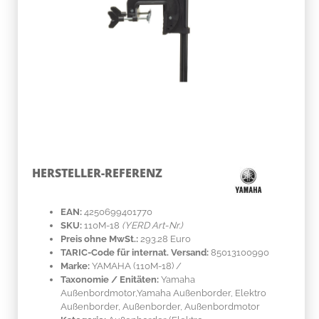
HERSTELLER-REFERENZ
EAN:
4250699401770
SKU:
110M-18
(YERD Art-Nr.)
Preis ohne MwSt.:
293.28 Euro
TARIC-Code für internat. Versand:
85013100990
Marke:
YAMAHA
(110M-18)
/
Taxonomie / Enitäten:
Yamaha
Außenbordmotor,Yamaha Außenborder, Elektro
Außenborder, Außenborder, Außenbordmotor