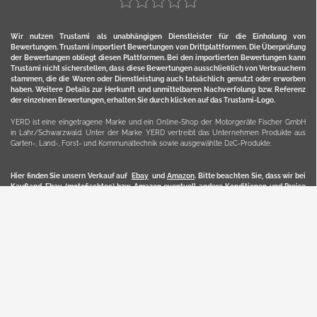
Wir nutzen Trustami als unabhängigen Dienstleister für die Einholung von
Bewertungen. Trustami importiert Bewertungen von Drittplattformen. Die Überprüfung
der Bewertungen obliegt diesen Plattformen. Bei den importierten Bewertungen kann
Trustami nicht sicherstellen, dass diese Bewertungen ausschließlich von Verbrauchern
stammen, die die Waren oder Dienstleistung auch tatsächlich genutzt oder erworben
haben. Weitere Details zur Herkunft und unmittelbaren Nachverfolung bzw. Referenz
der einzelnen Bewertungen, erhalten Sie durch klicken auf das Trustami-Logo.
YERD ist eine eingetragene Marke und ein Online-Shop der Motorgeräte Fischer GmbH
in Lahr/Schwarzwald. Unter der Marke YERD vertreibt das Unternehmen Produkte aus
Garten-, Land-, Forst- und Kommunaltechnik sowie ausgewählte D2C-Produkte.
Hier finden Sie unsern Verkauf auf
Ebay
und
Amazon
. Bitte beachten Sie, dass wir bei
Kaufland, Ebay (motofischtec) bzw. Amazon eventuell andere Konditionen und Preise
haben, als in unserem Lager-Direktverkauf.
Sicher, bequem und flexibel kaufen...