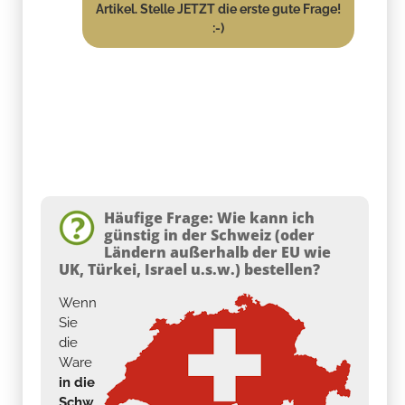
Artikel. Stelle JETZT die erste gute Frage!
:-)
Häufige Frage: Wie kann ich
günstig in der Schweiz (oder
Ländern außerhalb der EU wie
UK, Türkei, Israel u.s.w.) bestellen?
Wenn
Sie
die
Ware
in die
Schw