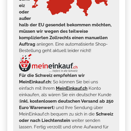
eiz
oder
außer
halb der EU gesendet bekommen möchten,
müssen wir wegen des teilweise
komplizierten Zollrechts einen manuellen
Auftrag
anlegen. Eine automatisierte Shop-
Bestellung geht aktuell leider nicht!
Für die Schweiz empfehlen wir
MeinEinkauf.ch:
So können Sie bei uns
einfach mit Ihrem
MeinEinkauf.ch
Konto
einkaufen, als wären Sie ein deutscher Kunde
(
inkl. kostenlosem deutschen Versand ab 250
Euro Warenwert
) und Ihre Sendung über
MeinEinkauf.ch bequem zu sich in die
Schweiz
oder nach Liechtenstein
weiter senden
lassen. Fertig verzollt und ohne Aufwand für