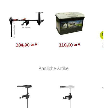
184,90 €
*
110,00 €
*
17
Ähnliche Artikel