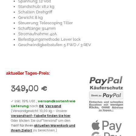
Spannung: 12 Volt
Standschub: 18,2 kg
Schalten: Drehgriff
Gewicht: 8 kg
Steuerung: Telescoping Tiller
Schaftlänge: 914mm
Stromaufnahme: 42A
Befestigungsmethode: Lever lock
Geschwindigkeitsstufen: 5 FWD / 3 REV
aktueller Tages-Preis:
349,00 €
✓
inkl. 19% USt. ,
versandkostenfreie
Lieferung
nach
DE
.
Versand
(Versandgewicht: 10,00 kg - Unsere
Versandtarif-Tabelle finden Sie hier
.
Oder klicken Sie auf "Versand" um den
Tarif für Ihren
aktuellen Warenkorb und
Ihrem Zielort
zu berechnen.)