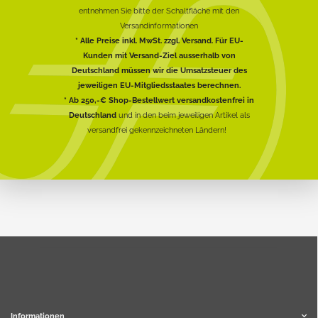
entnehmen Sie bitte der Schaltfläche mit den
Versandinformationen
* Alle Preise inkl. MwSt. zzgl. Versand. Für EU-
Kunden mit Versand-Ziel ausserhalb von
Deutschland müssen wir die Umsatzsteuer des
jeweiligen EU-Mitgliedsstaates berechnen.
* Ab 250,-€ Shop-Bestellwert versandkostenfrei in
Deutschland
und in den beim jeweiligen Artikel als
versandfrei gekennzeichneten Ländern!
Informationen