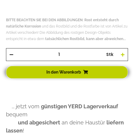
BITTE BEACHTEN SIE BEI DEN ABBILDUNGEN: Rost entsteht durch
natürliche Korrosion
und das Rostbild und die Rostfarbe ist von Artikel zu
Artikel verschieden! Die Abbildung des rostigen Design-Objekts
entspricht in etwa dem
tatsächlichen Rostbild, kann aber abweichen...
Stk
In den Warenkorb
... jetzt vom
günstigen YERD Lagerverkauf
bequem
und abgesichert
an deine Haustür
liefern
lassen
!