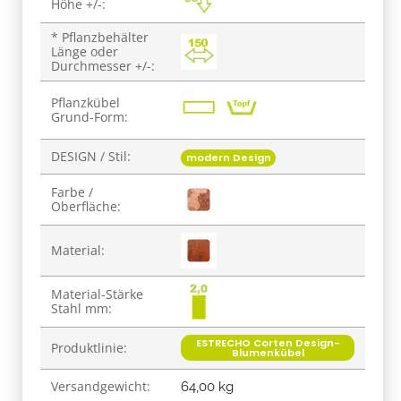
Höhe +/-:
* Pflanzbehälter
Länge oder
Durchmesser +/-:
Pflanzkübel
Grund-Form:
DESIGN / Stil:
modern Design
Farbe /
Oberfläche:
Material:
Material-Stärke
Stahl mm:
ESTRECHO Corten Design-
Produktlinie:
Blumenkübel
Versandgewicht:
64,00 kg