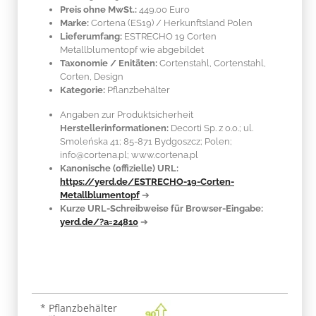
Preis ohne MwSt.:
449.00 Euro
Marke:
Cortena
(ES19)
/ Herkunftsland
Polen
Lieferumfang:
ESTRECHO 19 Corten
Metallblumentopf wie abgebildet
Taxonomie / Enitäten:
Cortenstahl
, Cortenstahl,
Corten, Design
Kategorie:
Pflanzbehälter
Angaben zur Produktsicherheit
Herstellerinformationen:
Decorti Sp. z o.o.; ul.
Smoleńska 41; 85-871 Bydgoszcz; Polen;
info@cortena.pl; www.cortena.pl
Kanonische (offizielle) URL:
https://yerd.de/ESTRECHO-19-Corten-
Metallblumentopf
➔
Kurze URL-Schreibweise für Browser-Eingabe:
yerd.de/?a=24810
➔
Produkteigenschaft
Wert
* Pflanzbehälter