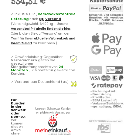
534,31 €
✓
inkl. 19% USt. ,
versandkostenfreie
Lieferung
nach
DE
.
Versand
(Versandgewicht: 64,00 kg - Unsere
Versandtarif-Tabelle finden Sie hier
.
Oder klicken Sie auf "Versand" um den
Tarif für Ihren
aktuellen Warenkorb und
Ihrem Zielort
zu berechnen.)
✓
Gewährleistung: Gegenüber
Verbrauchern
gelten die
gesetzlichen
Mängelhaftungsrechte von
24
Monaten
, 12 Monate für gewerbliche
Kunden.
✓
Versand aus Deutschland (
DE
)
Für
Kunden
in der
Schweiz
oder
Non-EU:
Wir
können
diesen
Artikel
ohne