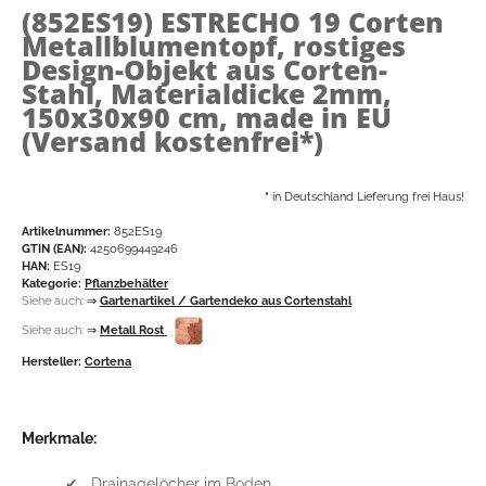
(852ES19)
ESTRECHO 19 Corten
Metallblumentopf, rostiges
Design-Objekt aus Corten-
Stahl, Materialdicke 2mm,
150x30x90 cm, made in EU
(Versand kostenfrei*)
*
in Deutschland Lieferung frei Haus!
Artikelnummer:
852ES19
GTIN (EAN):
4250699449246
HAN:
ES19
Kategorie:
Pflanzbehälter
Siehe auch:
⇒
Gartenartikel / Gartendeko aus Cortenstahl
Siehe auch:
⇒
Metall Rost
Hersteller:
Cortena
Merkmale:
✔ Drainagelöcher im Boden