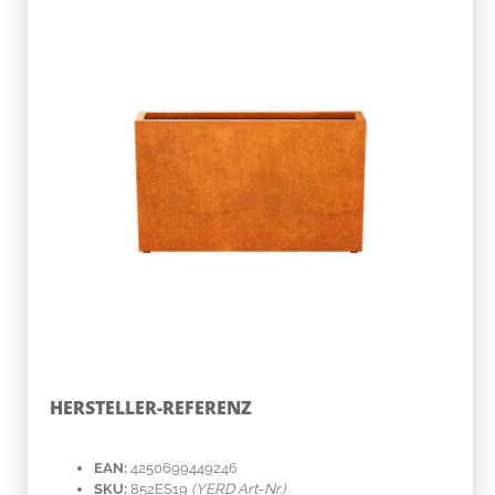
HERSTELLER-REFERENZ
EAN:
4250699449246
SKU:
852ES19
(YERD Art-Nr.)