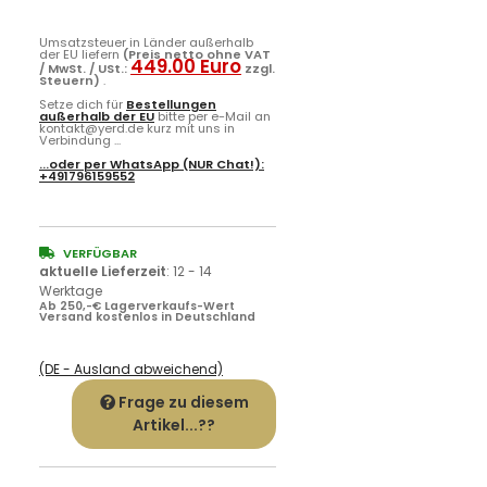
Umsatzsteuer in Länder außerhalb
der EU liefern
(Preis netto ohne VAT
449.00 Euro
/ MwSt. / USt.:
zzgl.
Steuern)
.
Setze dich für
Bestellungen
außerhalb der EU
bitte per e-Mail an
kontakt@yerd.de kurz mit uns in
Verbindung ...
...oder per
WhatsApp
(NUR Chat!):
+491796159552
VERFÜGBAR
aktuelle Lieferzeit
:
12 - 14
Werktage
Ab 250,-€ Lagerverkaufs-Wert
Versand kostenlos in Deutschland
(DE - Ausland abweichend)
Frage zu diesem
Artikel...??