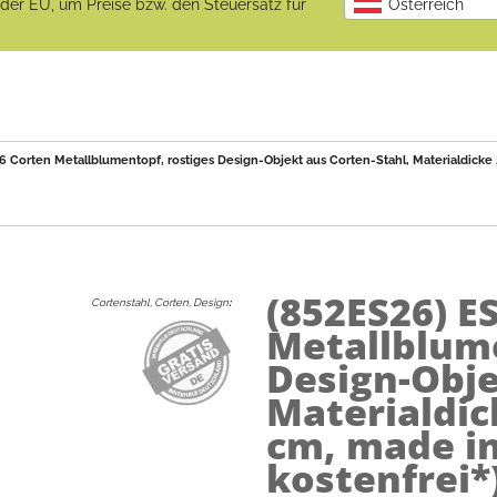
b der EU, um Preise bzw. den Steuersatz für
Österreich
Corten Metallblumentopf, rostiges Design-Objekt aus Corten-Stahl, Materialdicke 
(852ES26)
E
Cortenstahl, Corten, Design
:
Metallblume
Design-Obje
Materialdi
cm, made in
kostenfrei*