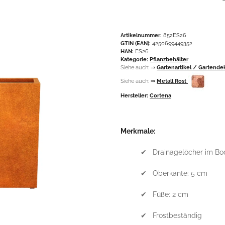
Artikelnummer:
852ES26
GTIN (EAN):
4250699449352
HAN:
ES26
Kategorie:
Pflanzbehälter
Siehe auch:
⇒
Gartenartikel / Gartende
Siehe auch:
⇒
Metall Rost
Hersteller:
Cortena
Merkmale:
✔ Drainagelöcher im Bo
✔ Oberkante: 5 cm
✔ Füße: 2 cm
✔ Frostbeständig