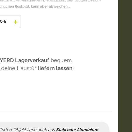
ikel zu Artikel verschieden! Die Abbildung des rostigen Design-
chlichen Rostbild, kann aber abweichen...
Stk
 YERD Lagerverkauf
bequem
 deine Haustür
liefern lassen
!
orten-Objekt kann auch aus
Stahl oder Aluminium