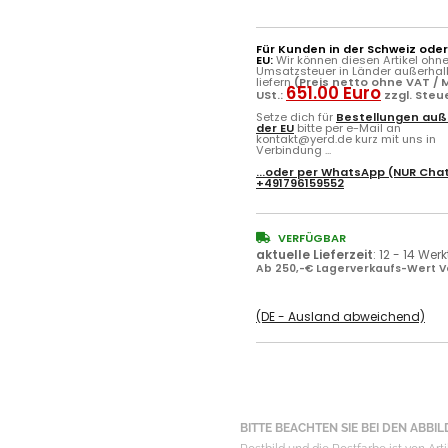
Für Kunden in der Schweiz ode
EU:
Wir können diesen Artikel ohn
Umsatzsteuer in Länder außerhal
liefern
(Preis netto ohne VAT / M
651.00 Euro
USt.:
zzgl. Steu
Setze dich für
Bestellungen auß
der EU
bitte per e-Mail an
kontakt@yerd.de kurz mit uns in
Verbindung ...
...oder per
WhatsApp
(NUR Chat
+491796159552
VERFÜGBAR
aktuelle Lieferzeit
:
12 - 14 Wer
Ab 250,-€ Lagerverkaufs-Wert V
(DE - Ausland abweichend)
BITTE BEACHTEN SIE BEI DEN ABBILD