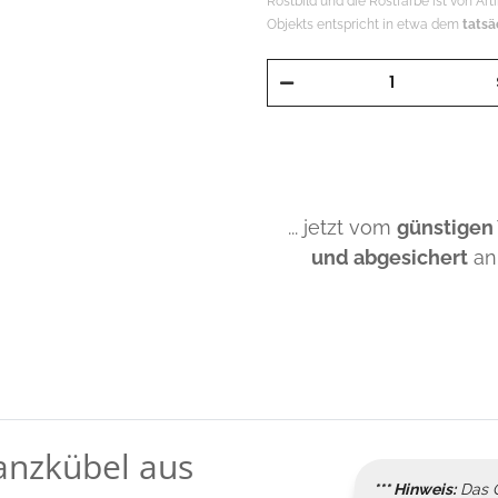
Rostbild und die Rostfarbe ist von Art
Objekts entspricht in etwa dem
tatsä
... jetzt vom
günstigen
und abgesichert
an
anzkübel aus
*** Hinweis:
Das C