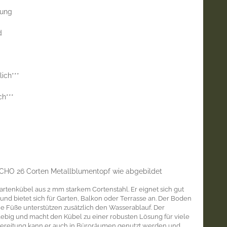
rung
d
ich***
ch***
HO 26 Corten Metallblumentopf wie abgebildet
Gartenkübel aus 2 mm starkem Cortenstahl. Er eignet sich gut
und bietet sich für Garten, Balkon oder Terrasse an. Der Boden
ne Füße unterstützen zusätzlich den Wasserablauf. Der
glebig und macht den Kübel zu einer robusten Lösung für viele
orbereitung kann er auch in Büroräumen genutzt werden und