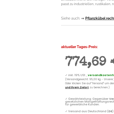
passt zu industriellen, rustikalen
Siehe auch:
⇒
Pflanzkübel rech
aktueller Tages-Preis:
774,69 
✓
inkl. 19% USt. ,
versandkostenfr
(Versandgewicht: 95,00 kg - Unsere
Oder klicken Sie auf "Versand" um d
und Ihrem Zielort
zu berechnen.)
✓
Gewährleistung: Gegenüber
Ve
gesetzlichen Mängelhaftungsrec
für gewerbliche Kunden.
✓
Versand aus Deutschland (
DE
)