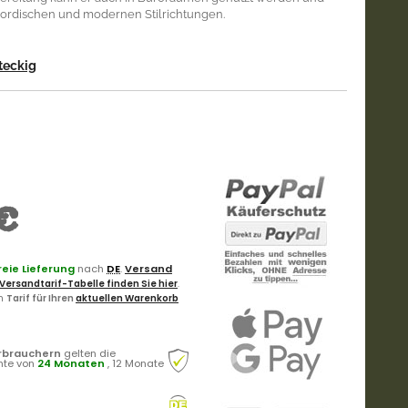
, nordischen und modernen Stilrichtungen.
teckig
€
eie Lieferung
nach
DE
.
Versand
Versandtarif-Tabelle finden Sie hier
.
en
Tarif für Ihren
aktuellen Warenkorb
rbrauchern
gelten die
hte von
24 Monaten
, 12 Monate