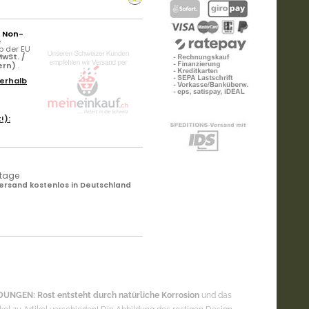
r Non-
e
b der EU
wSt. /
ern)
.
erhalb
!):
ktage
ersand kostenlos in Deutschland
UNGEN: Rost entsteht durch natürliche Korrosion
und das