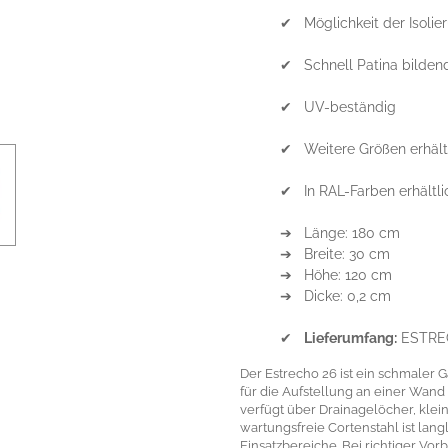
✔ Möglichkeit der Isolie
✔ Schnell Patina bilden
✔ UV-beständig
✔ Weitere Größen erhältl
✔ In RAL-Farben erhältli
➔ Länge: 180 cm
➔ Breite: 30 cm
➔ Höhe: 120 cm
➔ Dicke: 0,2 cm
✔
Lieferumfang:
ESTREC
Der Estrecho 26 ist ein schmaler 
für die Aufstellung an einer Wand 
verfügt über Drainagelöcher, klei
wartungsfreie Cortenstahl ist lan
Einsatzbereiche. Bei richtiger V