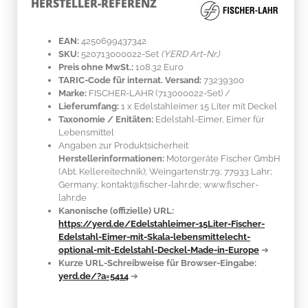
HERSTELLER-REFERENZ
EAN:
4250699437342
SKU:
520713000022-Set
(YERD Art-Nr.)
Preis ohne MwSt.:
108.32 Euro
TARIC-Code für internat. Versand:
73239300
Marke:
FISCHER-LAHR
(713000022-Set)
/
Lieferumfang:
1 x Edelstahleimer 15 Liter mit Deckel
Taxonomie / Enitäten:
Edelstahl-Eimer, Eimer für
Lebensmittel
Angaben zur Produktsicherheit
Herstellerinformationen:
Motorgeräte Fischer GmbH
(Abt. Kellereitechnik); Weingartenstr.79; 77933 Lahr;
Germany; kontakt@fischer-lahr.de; www.fischer-
lahr.de
Kanonische (offizielle) URL:
https://yerd.de/Edelstahleimer-15Liter-Fischer-
Edelstahl-Eimer-mit-Skala-lebensmittelecht-
optional-mit-Edelstahl-Deckel-Made-in-Europe
➔
Kurze URL-Schreibweise für Browser-Eingabe:
yerd.de/?a=5414
➔