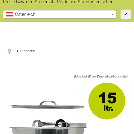
Preise bzw. den Steuersatz für deinen Standort zu sehen...
✔
Österreich
Startseite
Edelstahl-Eimer, Eimer für Lebensmittel
: