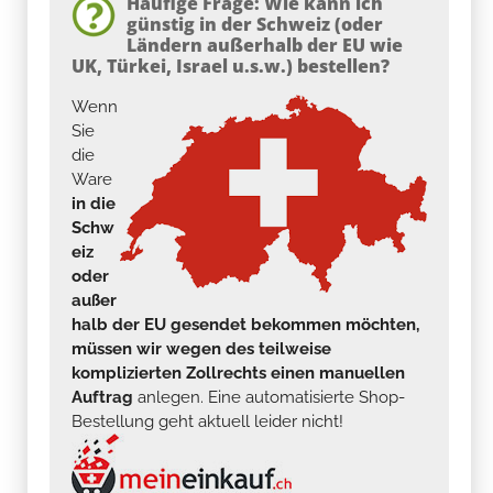
Häufige Frage: Wie kann ich
günstig in der Schweiz (oder
Ländern außerhalb der EU wie
UK, Türkei, Israel u.s.w.) bestellen?
Wenn
Sie
die
Ware
in die
Schw
eiz
oder
außer
halb der EU gesendet bekommen möchten,
müssen wir wegen des teilweise
komplizierten Zollrechts einen manuellen
Auftrag
anlegen. Eine automatisierte Shop-
Bestellung geht aktuell leider nicht!