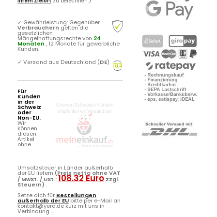
Ihrem Zielort
zu berechnen.)
✓
Gewährleistung: Gegenüber
Verbrauchern
gelten die
gesetzlichen
Mängelhaftungsrechte von
24
Monaten
, 12 Monate für gewerbliche
Kunden.
✓
Versand aus Deutschland (
DE
)
Für
Kunden
in der
Schweiz
oder
Non-EU:
Wir
können
diesen
Artikel
ohne
Umsatzsteuer in Länder außerhalb
der EU liefern
(Preis netto ohne VAT
108.32 Euro
/ MwSt. / USt.:
zzgl.
Steuern)
.
Setze dich für
Bestellungen
außerhalb der EU
bitte per e-Mail an
kontakt@yerd.de kurz mit uns in
Verbindung ...