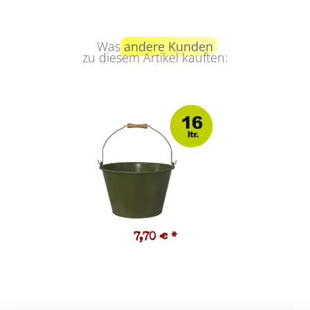
Was
andere Kunden
zu diesem Artikel kauften:
7,70 €
*