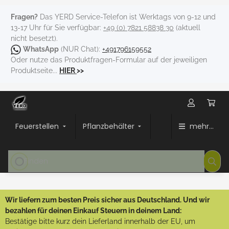
Fragen?
Das YERD Service-Telefon ist Werktags von 9-12 und
13-17 Uhr für Sie verfügbar:
+49 (0) 7821 58838 30
(aktuell
nicht besetzt).
WhatsApp
(NUR Chat):
+491796159552
Oder nutze das Produktfragen-Formular auf der jeweiligen
Produktseite...
HIER
>>
Feuerstellen
Pflanzbehälter
mehr...
Wir liefern zum besten Preis sicher aus Deutschland. Und wir
bezahlen für deinen Einkauf Steuern in deinem Land:
Bestätige bitte kurz dein Lieferland innerhalb der EU, um