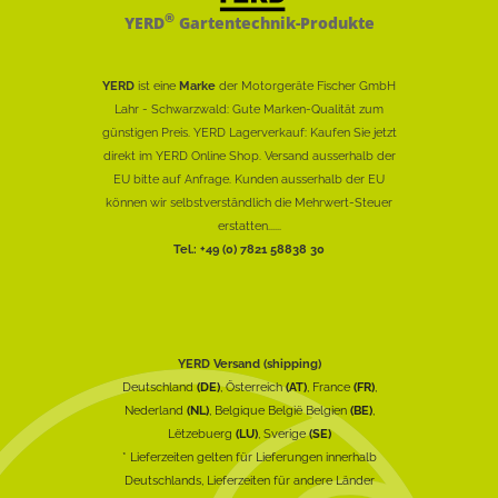
®
YERD
Gartentechnik-Produkte
YERD
ist eine
Marke
der Motorgeräte Fischer GmbH
Lahr - Schwarzwald: Gute Marken-Qualität zum
günstigen Preis. YERD Lagerverkauf: Kaufen Sie jetzt
direkt im YERD Online Shop. Versand ausserhalb der
EU bitte auf Anfrage. Kunden ausserhalb der EU
können wir selbstverständlich die Mehrwert-Steuer
erstatten......
Tel.: +49 (0) 7821 58838 30
YERD Versand (shipping)
Deutschland
(DE)
, Österreich
(AT)
, France
(FR)
,
Nederland
(NL)
, Belgique België Belgien
(BE)
,
Lëtzebuerg
(LU)
, Sverige
(SE)
* Lieferzeiten gelten für Lieferungen innerhalb
Deutschlands, Lieferzeiten für andere Länder