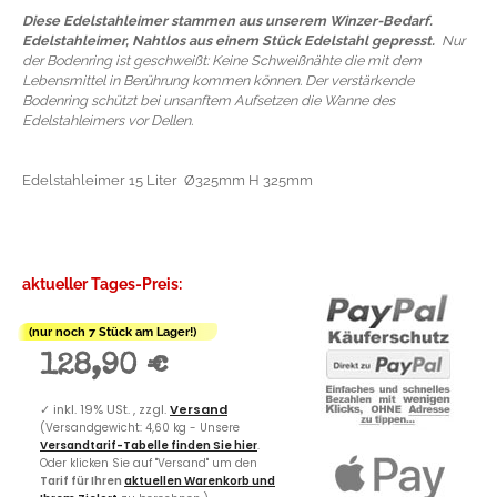
Diese Edelstahleimer stammen aus unserem Winzer-Bedarf.
Edelstahleimer, Nahtlos aus einem Stück Edelstahl gepresst.
Nur
der Bodenring ist geschweißt: Keine Schweißnähte die mit dem
Lebensmittel in Berührung kommen können. Der verstärkende
Bodenring schützt bei unsanftem Aufsetzen die Wanne des
Edelstahleimers vor Dellen.
Edelstahleimer 15 Liter Ø325mm H 325mm
aktueller Tages-Preis:
(nur noch 7 Stück am Lager!)
128,90 €
✓
inkl. 19% USt. , zzgl.
Versand
(Versandgewicht: 4,60 kg - Unsere
Versandtarif-Tabelle finden Sie hier
.
Oder klicken Sie auf "Versand" um den
Tarif für Ihren
aktuellen Warenkorb und