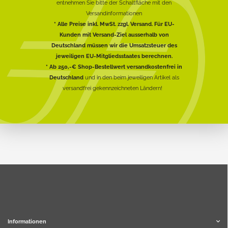
entnehmen Sie bitte der Schaltfläche mit den
Versandinformationen
* Alle Preise inkl. MwSt. zzgl. Versand. Für EU-
Kunden mit Versand-Ziel ausserhalb von
Deutschland müssen wir die Umsatzsteuer des
jeweiligen EU-Mitgliedsstaates berechnen.
* Ab 250,-€ Shop-Bestellwert versandkostenfrei in
Deutschland
und in den beim jeweiligen Artikel als
versandfrei gekennzeichneten Ländern!
Informationen