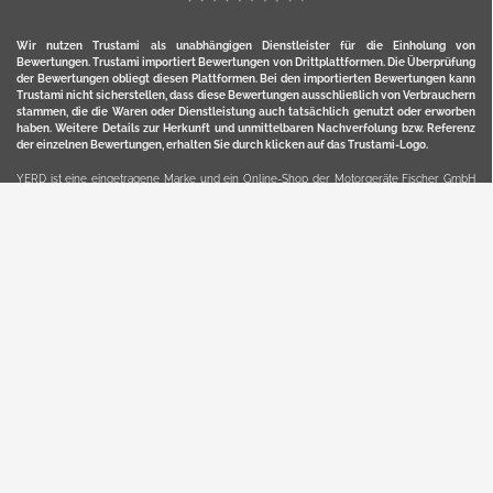
Wir nutzen Trustami als unabhängigen Dienstleister für die Einholung von
Bewertungen. Trustami importiert Bewertungen von Drittplattformen. Die Überprüfung
der Bewertungen obliegt diesen Plattformen. Bei den importierten Bewertungen kann
Trustami nicht sicherstellen, dass diese Bewertungen ausschließlich von Verbrauchern
stammen, die die Waren oder Dienstleistung auch tatsächlich genutzt oder erworben
haben. Weitere Details zur Herkunft und unmittelbaren Nachverfolung bzw. Referenz
der einzelnen Bewertungen, erhalten Sie durch klicken auf das Trustami-Logo.
YERD ist eine eingetragene Marke und ein Online-Shop der Motorgeräte Fischer GmbH
in Lahr/Schwarzwald. Unter der Marke YERD vertreibt das Unternehmen Produkte aus
Garten-, Land-, Forst- und Kommunaltechnik sowie ausgewählte D2C-Produkte.
Hier finden Sie unsern Verkauf auf
Ebay
und
Amazon
. Bitte beachten Sie, dass wir bei
Kaufland, Ebay (motofischtec) bzw. Amazon eventuell andere Konditionen und Preise
haben, als in unserem Lager-Direktverkauf.
Sicher, bequem und flexibel kaufen...